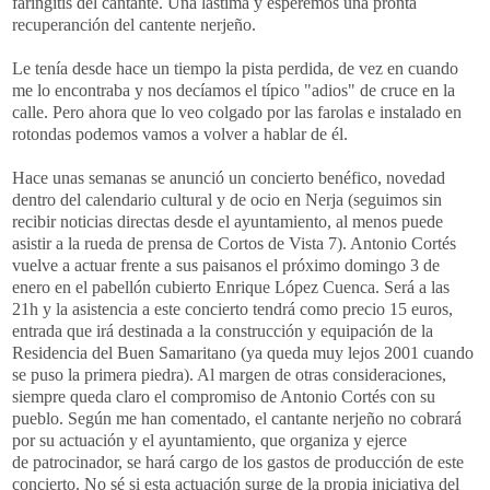
faringitis del cantante. Una lástima y esperemos una pronta
recuperanción del cantente nerjeño.
Le tenía desde hace un tiempo la pista perdida, de vez en cuando
me lo encontraba y nos decíamos el típico "adios" de cruce en la
calle. Pero ahora que lo veo colgado por las farolas e instalado en
rotondas podemos vamos a volver a hablar de él.
Hace unas semanas se anunció un concierto benéfico, novedad
dentro del calendario cultural y de ocio en Nerja (seguimos sin
recibir noticias directas desde el ayuntamiento, al menos puede
asistir a la rueda de prensa de Cortos de Vista 7). Antonio Cortés
vuelve a actuar frente a sus paisanos el próximo domingo 3 de
enero en el pabellón cubierto Enrique López Cuenca. Será a las
21h y la asistencia a este concierto tendrá como precio 15 euros,
entrada que irá destinada a la construcción y equipación de la
Residencia del Buen Samaritano (ya queda muy lejos 2001 cuando
se puso la primera piedra). Al margen de otras consideraciones,
siempre queda claro el compromiso de Antonio Cortés con su
pueblo. Según me han comentado, el cantante nerjeño no cobrará
por su actuación y el ayuntamiento, que organiza y ejerce
de patrocinador, se hará cargo de los gastos de producción de este
concierto. No sé si esta actuación surge de la propia iniciativa del