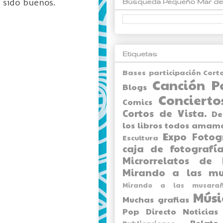
 sido buenos.
Búsqueda Pequeño Mar de
Etiquetas
Bases participación Cort
Canción P
Blogs
Concierto
Comics
Cortos de Vista.
De
los libros todos amam
Expo
Fotog
Escultura
caja de fotografía
Microrrelatos de 
Mirando a las mu
Mirando a las musarañ
Músi
Muchas grafias
Pop Directo
Noticias
Relato
Publicaciones