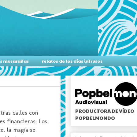
as musarañas
relatos de los días intrusos
PRODUCTORA DE VÍDEO
tras calles con
POPBELMONDO
s financieras. Los
e. la magia se