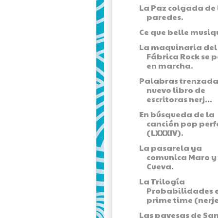
La Paz colgada de 
paredes.
Ce que belle musiq
La maquinaria del I
Fábrica Rock se 
en marcha.
Palabras trenzada
nuevo libro de
escritoras nerj...
En búsqueda de la
canción pop perf
(LXXXIV).
La pasarela ya
comunica Maro y 
Cueva.
La Trilogía
Probabilidades 
prime time (nerj
Las pavesas de Sa