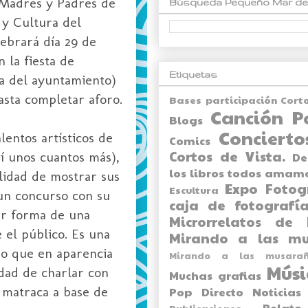
 Madres y Padres de
Búsqueda Pequeño Mar de
 y Cultura del
ebrará día 29 de
 la fiesta de
Etiquetas
sa del ayuntamiento)
asta completar aforo.
Bases participación Cort
Canción P
Blogs
Concierto
entos artísticos de
Comics
Cortos de Vista.
sí unos cuantos más),
De
los libros todos amam
ilidad de mostrar sus
Expo
Fotog
Escultura
 un concurso con su
caja de fotografía
ier forma de una
Microrrelatos de 
 el público. Es una
Mirando a las mu
mo que en aparencia
Mirando a las musarañ
Músi
dad de charlar con
Muchas grafias
a matraca a base de
Pop Directo
Noticias
Relato
Publicaciones