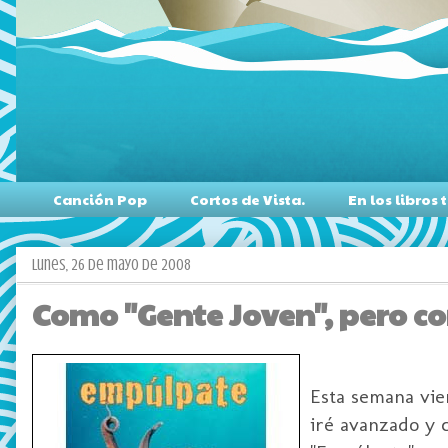
Canción Pop
Cortos de Vista.
En los libro
lunes, 26 de mayo de 2008
Como "Gente Joven", pero co
Esta semana vie
iré avanzado y 