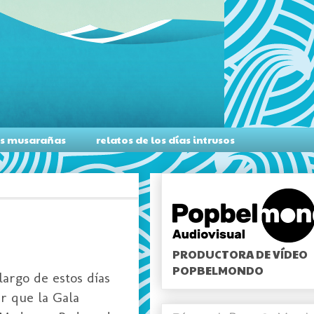
as musarañas
relatos de los días intrusos
PRODUCTORA DE VÍDEO
POPBELMONDO
largo de estos días
r que la Gala