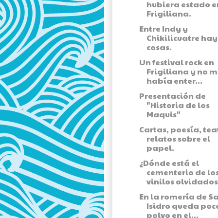
hubiera estado e
Frigiliana.
Entre Indy y
Chikilicuatre ha
cosas.
Un festival rock en
Frigiliana y no 
había enter...
Presentación de
"Historia de los
Maquis"
Cartas, poesía, tea
relatos sobre el
papel.
¿Dónde está el
cementerio de lo
vinilos olvidados
En la romería de S
Isidro queda poc
polvo en el...