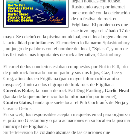
llegan noticias con retraso.
Rastreando ayer por internet
me encontré con la celebración
de un festival de rock en
Frigiliana. El problema es que
este tuvo lugar el sábado 17 de
mayo. Se celebró en la piscina municipal, en el local regentado en
la actualidad por británicos. El concierto lo llamaron
Splashtonbury
, un juego de palabras con el nombre del local, "Splash", y uno de
los festivales más importantes de rock alternativo,
Glastonbury
.
El cartel de los conciertos estaban compuestos por
Not to Fall
, trío
de punk rock formado por un padre y sus dos hijos, Gaz, Lee y
Greg, afincados en Frigiliana (para mayor información aquí su
myspace). Junto a ellos el grupo de funk rock de Frigiliana
Cuerdas Rotas
, la banda de rock
Fat Dog Farting
, Garlic Head
(banda de la que no he encontrado información por internet),
Cuatro Gatos
, banda que suele tocar el Pub Cochran´s de Nerja y
Cosmic Debris
.
En su
web,
los responsables aceptan maquetas en cd para organizar
el próximo Glastonbury o para actuaciones en su local en la piscina
municipal de Frigiliana.
Surfertelevision
ha colgado algunas de las canciones que