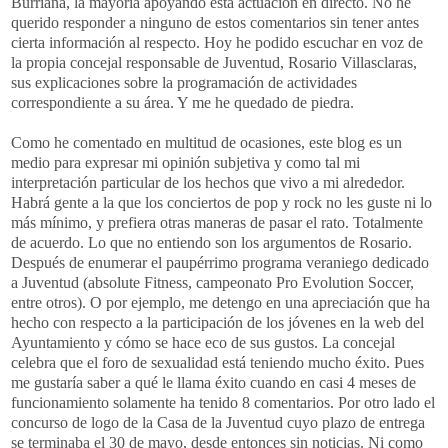
Burriana, la mayoría apoyando esta actuación en directo. No he
querido responder a ninguno de estos comentarios sin tener antes
cierta información al respecto. Hoy he podido escuchar en voz de
la propia concejal responsable de Juventud, Rosario Villasclaras,
sus explicaciones sobre la programación de actividades
correspondiente a su área. Y me he quedado de piedra.
Como he comentado en multitud de ocasiones, este blog es un
medio para expresar mi opinión subjetiva y como tal mi
interpretación particular de los hechos que vivo a mi alrededor.
Habrá gente a la que los conciertos de pop y rock no les guste ni lo
más mínimo, y prefiera otras maneras de pasar el rato. Totalmente
de acuerdo. Lo que no entiendo son los argumentos de Rosario.
Después de enumerar el paupérrimo programa veraniego dedicado
a Juventud (absolute Fitness, campeonato Pro Evolution Soccer,
entre otros). O por ejemplo, me detengo en una apreciación que ha
hecho con respecto a la participación de los jóvenes en la web del
Ayuntamiento y cómo se hace eco de sus gustos. La concejal
celebra que el foro de sexualidad está teniendo mucho éxito. Pues
me gustaría saber a qué le llama éxito cuando en casi 4 meses de
funcionamiento solamente ha tenido 8 comentarios. Por otro lado el
concurso de logo de la Casa de la Juventud cuyo plazo de entrega
se terminaba el 30 de mayo, desde entonces sin noticias. Ni como