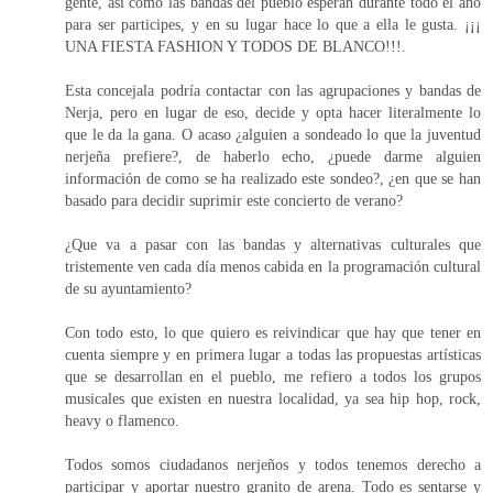
gente, así como las bandas del pueblo esperan durante todo el año
para ser participes, y en su lugar hace lo que a ella le gusta. ¡¡¡
UNA FIESTA FASHION Y TODOS DE BLANCO!!!.
Esta concejala podría contactar con las agrupaciones y bandas de
Nerja, pero en lugar de eso, decide y opta hacer literalmente lo
que le da la gana. O acaso ¿alguien a sondeado lo que la juventud
nerjeña prefiere?, de haberlo echo, ¿puede darme alguien
información de como se ha realizado este sondeo?, ¿en que se han
basado para decidir suprimir este concierto de verano?
¿Que va a pasar con las bandas y alternativas culturales que
tristemente ven cada día menos cabida en la programación cultural
de su ayuntamiento?
Con todo esto, lo que quiero es reivindicar que hay que tener en
cuenta siempre y en primera lugar a todas las propuestas artísticas
que se desarrollan en el pueblo, me refiero a todos los grupos
musicales que existen en nuestra localidad, ya sea hip hop, rock,
heavy o flamenco.
Todos somos ciudadanos nerjeños y todos tenemos derecho a
participar y aportar nuestro granito de arena. Todo es sentarse y