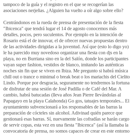
tampoco de la guía y el registro en el que se recogerían las
asociaciones nerjeñas. ¿Alguien ha vuelto a oír algo sobre ello?
Centrándonos en la rueda de prensa de presentación de la fiesta
"Ibicenca" que tendrá lugar el 14 de agosto conocemos más
detalles, pocos, pero suculentos. Por ejemplo en la intención de
Rosario está el de innovar, el de ofrecer nuevas propuestas dentro
de las actividades dirigidas a la juventud. Así que (esto lo digo yo)
le ha parecido muy novedoso organizar una fiesta con djs en la
playa, no en Burriana sino en la del Salón, donde los participantes
vayan super fashion, vestidos de blanco, imitando las auténticas
noches sin fin que se viven en Ibiza. Me pregunto si habrá música
chill out o trance o minimal o break beat o los mariachis del Cielito
Lindo. Porque por desgracia, seguramente no tendremos la fortuna
de disfrutar de una sesión de José Padilla o de Café del Mar. A
cambio, habrá batucadas (lleva años Jean Pierre llevándolas al
Papagayo en la playa Calahonda) Go gos, tatuajes temporales... El
ayuntamiento subvencionará a los responsables de las barras la
preparación de cócteles sin alcohol. Adivinad quién parece que
gestionará esas barras. Sí, nuevamente las cofradías se harán cargo
de servir copas, esta vez en una fiesta "Ibicenca" (así la llamaba la
convocatoria de prensa, no somos capaces de crear en este entorno