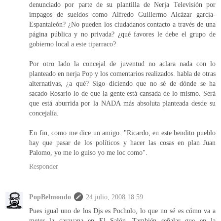
denunciado por parte de su plantilla de Nerja Televisión por
impagos de sueldos como Alfredo Guillermo Alcázar garcía-
Espantaleón? ¿No pueden los ciudadanos contacto a través de una
página pública y no privada? ¿qué favores le debe el grupo de
gobierno local a este tiparraco?
Por otro lado la concejal de juventud no aclara nada con lo
planteado en nerja Pop y los comentarios realizados. habla de otras
alternativas, ¿a qué? Sigo diciendo que no sé de dónde se ha
sacado Rosario lo de que la gente está cansada de lo mismo. Será
que está aburrida por la NADA más absoluta planteada desde su
concejalía.
En fin, como me dice un amigo: "Ricardo, en este bendito pueblo
hay que pasar de los políticos y hacer las cosas en plan Juan
Palomo, yo me lo guiso yo me loc como".
Responder
PopBelmondo
24 julio, 2008 18:59
Pues igual uno de los Djs es Pocholo, lo que no sé es cómo va a
meter la caravana en El Salón. También señalar que en la