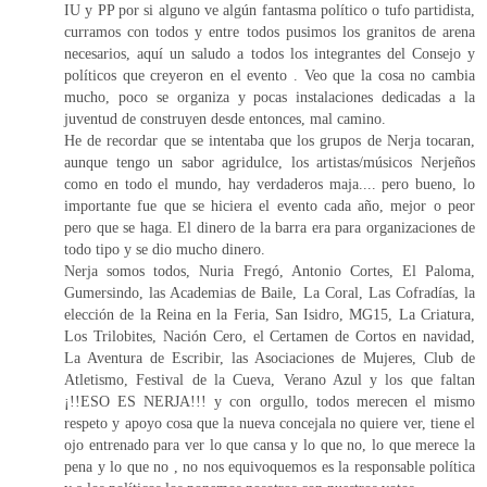
IU y PP por si alguno ve algún fantasma político o tufo partidista,
curramos con todos y entre todos pusimos los granitos de arena
necesarios, aquí un saludo a todos los integrantes del Consejo y
políticos que creyeron en el evento . Veo que la cosa no cambia
mucho, poco se organiza y pocas instalaciones dedicadas a la
juventud de construyen desde entonces, mal camino.
He de recordar que se intentaba que los grupos de Nerja tocaran,
aunque tengo un sabor agridulce, los artistas/músicos Nerjeños
como en todo el mundo, hay verdaderos maja.... pero bueno, lo
importante fue que se hiciera el evento cada año, mejor o peor
pero que se haga. El dinero de la barra era para organizaciones de
todo tipo y se dio mucho dinero.
Nerja somos todos, Nuria Fregó, Antonio Cortes, El Paloma,
Gumersindo, las Academias de Baile, La Coral, Las Cofradías, la
elección de la Reina en la Feria, San Isidro, MG15, La Criatura,
Los Trilobites, Nación Cero, el Certamen de Cortos en navidad,
La Aventura de Escribir, las Asociaciones de Mujeres, Club de
Atletismo, Festival de la Cueva, Verano Azul y los que faltan
¡!!ESO ES NERJA!!! y con orgullo, todos merecen el mismo
respeto y apoyo cosa que la nueva concejala no quiere ver, tiene el
ojo entrenado para ver lo que cansa y lo que no, lo que merece la
pena y lo que no , no nos equivoquemos es la responsable política