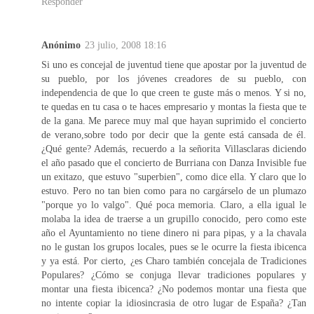
Responder
Anónimo
23 julio, 2008 18:16
Si uno es concejal de juventud tiene que apostar por la juventud de
su pueblo, por los jóvenes creadores de su pueblo, con
independencia de que lo que creen te guste más o menos. Y si no,
te quedas en tu casa o te haces empresario y montas la fiesta que te
de la gana. Me parece muy mal que hayan suprimido el concierto
de verano,sobre todo por decir que la gente está cansada de él.
¿Qué gente? Además, recuerdo a la señorita Villasclaras diciendo
el año pasado que el concierto de Burriana con Danza Invisible fue
un exitazo, que estuvo "superbien", como dice ella. Y claro que lo
estuvo. Pero no tan bien como para no cargárselo de un plumazo
"porque yo lo valgo". Qué poca memoria. Claro, a ella igual le
molaba la idea de traerse a un grupillo conocido, pero como este
año el Ayuntamiento no tiene dinero ni para pipas, y a la chavala
no le gustan los grupos locales, pues se le ocurre la fiesta ibicenca
y ya está. Por cierto, ¿es Charo también concejala de Tradiciones
Populares? ¿Cómo se conjuga llevar tradiciones populares y
montar una fiesta ibicenca? ¿No podemos montar una fiesta que
no intente copiar la idiosincrasia de otro lugar de España? ¿Tan