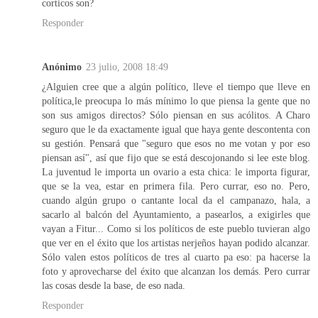
corticos son?
Responder
Anónimo
23 julio, 2008 18:49
¿Alguien cree que a algún político, lleve el tiempo que lleve en
política,le preocupa lo más mínimo lo que piensa la gente que no
son sus amigos directos? Sólo piensan en sus acólitos. A Charo
seguro que le da exactamente igual que haya gente descontenta con
su gestión. Pensará que "seguro que esos no me votan y por eso
piensan así", así que fijo que se está descojonando si lee este blog.
La juventud le importa un ovario a esta chica: le importa figurar,
que se la vea, estar en primera fila. Pero currar, eso no. Pero,
cuando algún grupo o cantante local da el campanazo, hala, a
sacarlo al balcón del Ayuntamiento, a pasearlos, a exigirles que
vayan a Fitur... Como si los políticos de este pueblo tuvieran algo
que ver en el éxito que los artistas nerjeños hayan podido alcanzar.
Sólo valen estos políticos de tres al cuarto pa eso: pa hacerse la
foto y aprovecharse del éxito que alcanzan los demás. Pero currar
las cosas desde la base, de eso nada.
Responder