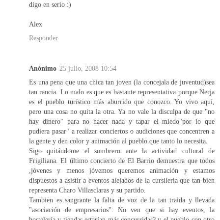
digo en serio :)
Alex
Responder
Anónimo
25 julio, 2008 10:54
Es una pena que una chica tan joven (la concejala de juventud)sea
tan rancia. Lo malo es que es bastante representativa porque Nerja
es el pueblo turístico más aburrido que conozco. Yo vivo aquí,
pero una cosa no quita la otra. Ya no vale la disculpa de que "no
hay dinero" para no hacer nada y tapar el miedo"por lo que
pudiera pasar" a realizar conciertos o audiciones que concentren a
la gente y den color y animación al pueblo que tanto lo necesita.
Sigo quitándome el sombrero ante la actividad cultural de
Frigiliana. El último concierto de El Barrio demuestra que todos
,jóvenes y menos jóvemos queremos animación y estamos
dispuestos a asistir a eventos alejados de la cursilería que tan bien
representa Charo Villasclaras y su partido.
Tambien es sangrante la falta de voz de la tan traida y llevada
"asociación de empresarios". No ven que si hay eventos, la
hostelería y tiendas estarían más concurridas? y el pueblo con otro