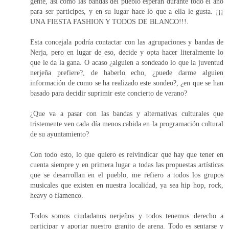
gente, así como las bandas del pueblo esperan durante todo el año
para ser participes, y en su lugar hace lo que a ella le gusta. ¡¡¡
UNA FIESTA FASHION Y TODOS DE BLANCO!!!.
Esta concejala podría contactar con las agrupaciones y bandas de
Nerja, pero en lugar de eso, decide y opta hacer literalmente lo
que le da la gana. O acaso ¿alguien a sondeado lo que la juventud
nerjeña prefiere?, de haberlo echo, ¿puede darme alguien
información de como se ha realizado este sondeo?, ¿en que se han
basado para decidir suprimir este concierto de verano?
¿Que va a pasar con las bandas y alternativas culturales que
tristemente ven cada día menos cabida en la programación cultural
de su ayuntamiento?
Con todo esto, lo que quiero es reivindicar que hay que tener en
cuenta siempre y en primera lugar a todas las propuestas artísticas
que se desarrollan en el pueblo, me refiero a todos los grupos
musicales que existen en nuestra localidad, ya sea hip hop, rock,
heavy o flamenco.
Todos somos ciudadanos nerjeños y todos tenemos derecho a
participar y aportar nuestro granito de arena. Todo es sentarse y