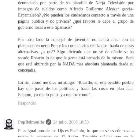
denunciado por parte de su plantilla de Nerja Televisión por
impagos de sueldos como Alfredo Guillermo Alcázar garcía-
Espantaleón? ¿No pueden los ciudadanos contacto a través de una
página pública y no privada? ¿qué favores le debe el grupo de
gobierno local a este tiparraco?
Por otro lado la concejal de juventud no aclara nada con lo
planteado en nerja Pop y los comentarios realizados. habla de otras
alternativas, ¿a qué? Sigo diciendo que no sé de dónde se ha
sacado Rosario lo de que la gente está cansada de lo mismo. Será
que está aburrida por la NADA más absoluta planteada desde su
concejalía.
En fin, como me dice un amigo: "Ricardo, en este bendito pueblo
hay que pasar de los políticos y hacer las cosas en plan Juan
Palomo, yo me lo guiso yo me loc como".
Responder
PopBelmondo
24 julio, 2008 18:59
Pues igual uno de los Djs es Pocholo, lo que no sé es cómo va a
meter la caravana en El Salón. También señalar que en la