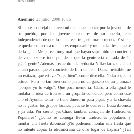
Responder
Anónimo
23 julio, 2008 18:16
Si uno es concejal de juventud tiene que apostar por la juventud de
su pueblo, por los jóvenes creadores de su pueblo, con
independencia de que lo que creen te guste más o menos. Y si no,
te quedas en tu casa o te haces empresario y montas la fiesta que te
de la gana. Me parece muy mal que hayan suprimido el concierto
de verano,sobre todo por decir que la gente está cansada de él.
¿Qué gente? Además, recuerdo a la señorita Villasclaras diciendo
el año pasado que el concierto de Burriana con Danza Invisible fue
un exitazo, que estuvo "superbien", como dice ella. Y claro que lo
estuvo. Pero no tan bien como para no cargárselo de un plumazo
"porque yo lo valgo". Qué poca memoria. Claro, a ella igual le
molaba la idea de traerse a un grupillo conocido, pero como este
año el Ayuntamiento no tiene dinero ni para pipas, y a la chavala
no le gustan los grupos locales, pues se le ocurre la fiesta ibicenca
y ya está. Por cierto, ¿es Charo también concejala de Tradiciones
Populares? ¿Cómo se conjuga llevar tradiciones populares y
montar una fiesta ibicenca? ¿No podemos montar una fiesta que
no intente copiar la idiosincrasia de otro lugar de España? ¿Tan