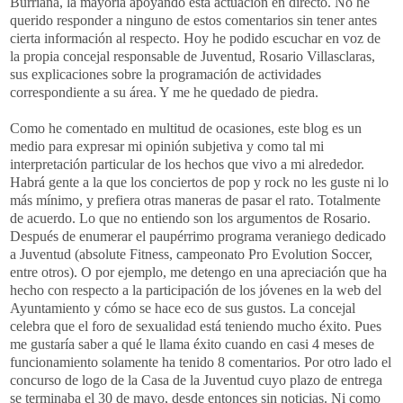
Burriana, la mayoría apoyando esta actuación en directo. No he
querido responder a ninguno de estos comentarios sin tener antes
cierta información al respecto. Hoy he podido escuchar en voz de
la propia concejal responsable de Juventud, Rosario Villasclaras,
sus explicaciones sobre la programación de actividades
correspondiente a su área. Y me he quedado de piedra.
Como he comentado en multitud de ocasiones, este blog es un
medio para expresar mi opinión subjetiva y como tal mi
interpretación particular de los hechos que vivo a mi alrededor.
Habrá gente a la que los conciertos de pop y rock no les guste ni lo
más mínimo, y prefiera otras maneras de pasar el rato. Totalmente
de acuerdo. Lo que no entiendo son los argumentos de Rosario.
Después de enumerar el paupérrimo programa veraniego dedicado
a Juventud (absolute Fitness, campeonato Pro Evolution Soccer,
entre otros). O por ejemplo, me detengo en una apreciación que ha
hecho con respecto a la participación de los jóvenes en la web del
Ayuntamiento y cómo se hace eco de sus gustos. La concejal
celebra que el foro de sexualidad está teniendo mucho éxito. Pues
me gustaría saber a qué le llama éxito cuando en casi 4 meses de
funcionamiento solamente ha tenido 8 comentarios. Por otro lado el
concurso de logo de la Casa de la Juventud cuyo plazo de entrega
se terminaba el 30 de mayo, desde entonces sin noticias. Ni como