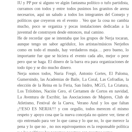
IU y PP por si alguno ve algún fantasma político o tufo partidista,
curramos con todos y entre todos pusimos los granitos de arena
necesarios, aquí un saludo a todos los integrantes del Consejo y
políticos que creyeron en el evento . Veo que la cosa no cambia
mucho, poco se organiza y pocas instalaciones dedicadas a la
juventud de construyen desde entonces, mal camino.
He de recordar que se intentaba que los grupos de Nerja tocaran,
aunque tengo un sabor agridulce, los artistas/músicos Nerjeños
como en todo el mundo, hay verdaderos maja.... pero bueno, lo
importante fue que se hiciera el evento cada año, mejor o peor
pero que se haga. El dinero de la barra era para organizaciones de
todo tipo y se dio mucho dinero.
Nerja somos todos, Nuria Fregó, Antonio Cortes, El Paloma,
Gumersindo, las Academias de Baile, La Coral, Las Cofradías, la
elección de la Reina en la Feria, San Isidro, MG15, La Criatura,
Los Trilobites, Nación Cero, el Certamen de Cortos en navidad,
La Aventura de Escribir, las Asociaciones de Mujeres, Club de
Atletismo, Festival de la Cueva, Verano Azul y los que faltan
¡!!ESO ES NERJA!!! y con orgullo, todos merecen el mismo
respeto y apoyo cosa que la nueva concejala no quiere ver, tiene el
ojo entrenado para ver lo que cansa y lo que no, lo que merece la
pena y lo que no , no nos equivoquemos es la responsable política