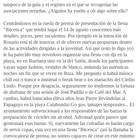
tampoco de la guía y el registro en el que se recogerían las
asociaciones nerjeñas. ¿Alguien ha vuelto a oír algo sobre ello?
Centrándonos en la rueda de prensa de presentación de la fiesta
"Ibicenca" que tendrá lugar el 14 de agosto conocemos más
detalles, pocos, pero suculentos. Por ejemplo en la intención de
Rosario está el de innovar, el de ofrecer nuevas propuestas dentro
de las actividades dirigidas a la juventud. Así que (esto lo digo yo)
le ha parecido muy novedoso organizar una fiesta con djs en la
playa, no en Burriana sino en la del Salón, donde los participantes
vayan super fashion, vestidos de blanco, imitando las auténticas
noches sin fin que se viven en Ibiza. Me pregunto si habrá música
chill out o trance o minimal o break beat o los mariachis del Cielito
Lindo. Porque por desgracia, seguramente no tendremos la fortuna
de disfrutar de una sesión de José Padilla o de Café del Mar. A
cambio, habrá batucadas (lleva años Jean Pierre llevándolas al
Papagayo en la playa Calahonda) Go gos, tatuajes temporales... El
ayuntamiento subvencionará a los responsables de las barras la
preparación de cócteles sin alcohol. Adivinad quién parece que
gestionará esas barras. Sí, nuevamente las cofradías se harán cargo
de servir copas, esta vez en una fiesta "Ibicenca" (así la llamaba la
convocatoria de prensa, no somos capaces de crear en este entorno