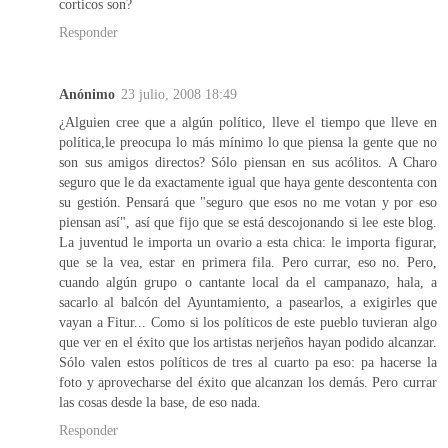
corticos son?
Responder
Anónimo
23 julio, 2008 18:49
¿Alguien cree que a algún político, lleve el tiempo que lleve en
política,le preocupa lo más mínimo lo que piensa la gente que no
son sus amigos directos? Sólo piensan en sus acólitos. A Charo
seguro que le da exactamente igual que haya gente descontenta con
su gestión. Pensará que "seguro que esos no me votan y por eso
piensan así", así que fijo que se está descojonando si lee este blog.
La juventud le importa un ovario a esta chica: le importa figurar,
que se la vea, estar en primera fila. Pero currar, eso no. Pero,
cuando algún grupo o cantante local da el campanazo, hala, a
sacarlo al balcón del Ayuntamiento, a pasearlos, a exigirles que
vayan a Fitur... Como si los políticos de este pueblo tuvieran algo
que ver en el éxito que los artistas nerjeños hayan podido alcanzar.
Sólo valen estos políticos de tres al cuarto pa eso: pa hacerse la
foto y aprovecharse del éxito que alcanzan los demás. Pero currar
las cosas desde la base, de eso nada.
Responder