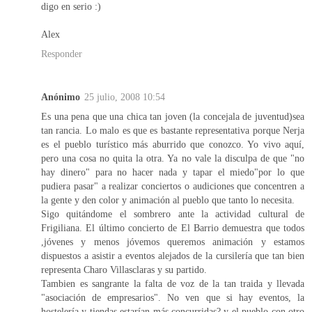
digo en serio :)
Alex
Responder
Anónimo
25 julio, 2008 10:54
Es una pena que una chica tan joven (la concejala de juventud)sea
tan rancia. Lo malo es que es bastante representativa porque Nerja
es el pueblo turístico más aburrido que conozco. Yo vivo aquí,
pero una cosa no quita la otra. Ya no vale la disculpa de que "no
hay dinero" para no hacer nada y tapar el miedo"por lo que
pudiera pasar" a realizar conciertos o audiciones que concentren a
la gente y den color y animación al pueblo que tanto lo necesita.
Sigo quitándome el sombrero ante la actividad cultural de
Frigiliana. El último concierto de El Barrio demuestra que todos
,jóvenes y menos jóvemos queremos animación y estamos
dispuestos a asistir a eventos alejados de la cursilería que tan bien
representa Charo Villasclaras y su partido.
Tambien es sangrante la falta de voz de la tan traida y llevada
"asociación de empresarios". No ven que si hay eventos, la
hostelería y tiendas estarían más concurridas? y el pueblo con otro