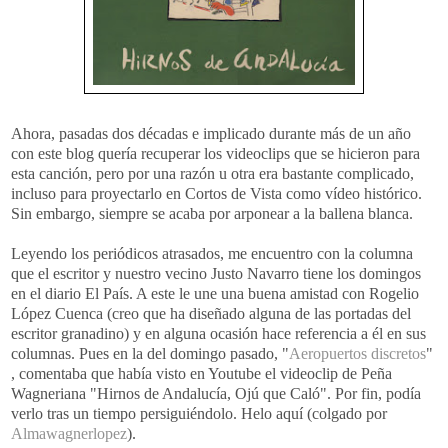
Ahora, pasadas dos décadas e implicado durante más de un año
con este blog quería recuperar los
videoclips
que se hicieron para
esta canción, pero por una razón u otra era bastante complicado,
incluso para proyectarlo en Cortos de Vista como vídeo histórico.
Sin embargo, siempre se acaba por
arponear
a la ballena blanca.
Leyendo los periódicos atrasados, me encuentro con la columna
que el escritor y nuestro vecino Justo
Navarro
tiene los domingos
en el diario El País. A este le une una buena amistad con
Rogelio
López
Cuenca (creo que ha diseñado alguna de las p
ortadas
del
escritor granadino) y en alguna ocasión hace referencia a él en sus
columnas. Pues en la del domingo pasado, "
Aeropuertos discretos
"
, comentaba que había visto en
Youtube
el
videoclip
de Peña
Wagneriana
"
Hirnos
de
Andalucía
,
Ojú
que Caló". Por fin, podía
verlo tras un tiempo
persiguiéndolo
.
Helo
aquí (colgado por
Almawagnerlopez
).