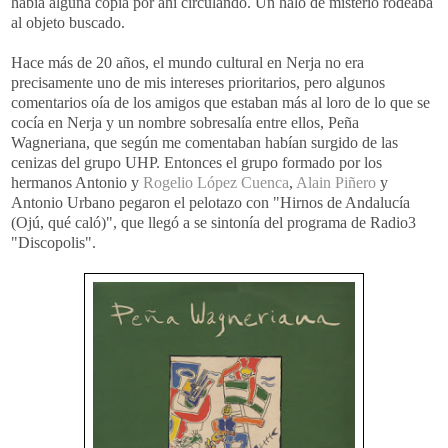
había alguna copia por ahí circulando. Un halo de misterio rodeaba
al objeto buscado.
Hace más de 20 años, el mundo cultural en
Nerja
no era
precisamente uno de mis intereses prioritarios, pero algunos
comentarios oía de los amigos que estaban más al loro de lo que se
cocía en
Nerja
y un nombre sobresalía entre ellos, Peña
Wagneriana
, que según me comentaban habían surgido de las
cenizas del grupo
UHP
. Entonces el grupo formado por los
hermanos Antonio y
Rogelio
López
Cuenca
,
Alain
Piñero
y
Antonio Urbano pegaron el pelotazo con "
Hirnos
de
Andalucía
(
Ojú
, qué caló)", que llegó a se sintonía del programa de Radio3
"
Discopolis
".