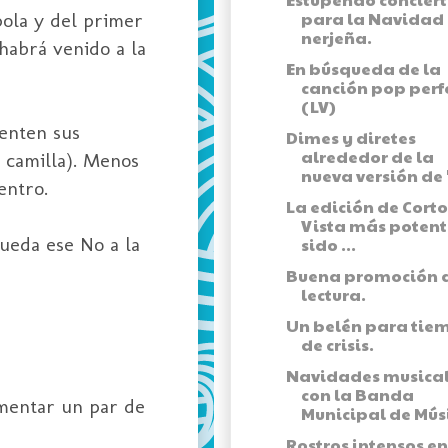
para la Navidad
pola y del primer
nerjeña.
habrá venido a la
En búsqueda de la
canción pop perf
(LV)
enten sus
Dimes y diretes
alrededor de la
 camilla). Menos
nueva versión de "
entro.
La edición de Corto
Vista más potent
ueda ese No a la
sido ...
Buena promoción a
lectura.
Un belén para tie
de crisis.
Navidades musica
con la Banda
omentar un par de
Municipal de Músi
Rostros intensos en