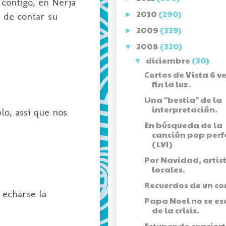
 contigo, en Nerja
2010
(290)
 de contar su
►
2009
(339)
►
2008
(320)
▼
diciembre
(30)
▼
Cortos de Vista 6 v
fin la luz.
Una "bestia" de la
interpretación.
lo, assi que nos
En búsqueda de la
canción pop perf
(LVI)
Por Navidad, artis
locales.
Recuerdos de un co
 echarse la
Papa Noel no se e
de la crisis.
Estupendo concier