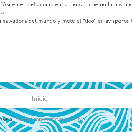
Así en el cielo como en la tierra", que no la has m
a.
a salvadora del mundo y mete el "deo" en avisperos t
Inicio
irse a:
Enviar comentarios (Atom)