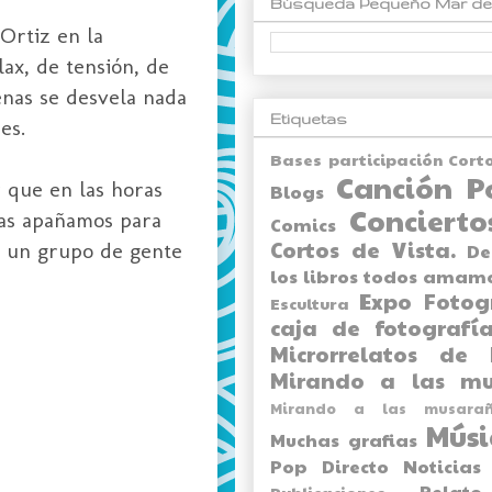
Búsqueda Pequeño Mar de
Ortiz
en la
lax
, de tensión, de
enas se desvela nada
Etiquetas
es.
Bases participación Cort
Canción P
 que en las horas
Blogs
Concierto
las apañamos para
Comics
Cortos de Vista.
s un grupo de gente
De
los libros todos amam
Expo
Fotog
Escultura
caja de fotografía
Microrrelatos de 
Mirando a las mu
Mirando a las musarañ
Músi
Muchas grafias
Pop Directo
Noticias
Relato
Publicaciones