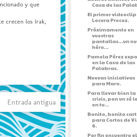
encionado y que
Casa de las Pala
El primer videoclip
Locura Precoz.
e crecen los Irak,
Próximamente en
vuestras
pantallas...un n
héro...
Pamela Pérez exp
en la Casa de las
Palabras.
Nuevas iniciativas
para Maro.
Para llevar bien la
crisis, pon un sé l
Entrada antigua
en tu...
Bonito, bonito cart
para Cortos de V
6.
Por fin encuentro el