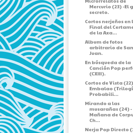
Microrrelatos de
Mercurio (23) -El 
secreto.
Cortos nerjeños en 
Final del Certam
de la Axa...
Album de fotos
arbitrario de Sa
Juan.
En búsqueda de la
Canción Pop perf
(CXIII).
Cortos de Vista (22)
Embalao (Trilog
Probabili...
Mirando a las
musarañas (24) -
Mañana de Corp
Ch...
Nerja Pop Directo (1