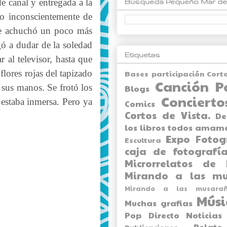
 canal y entregada a la
Búsqueda Pequeño Mar de
do inconscientemente de
 Se achuchó un poco más
egó a dudar de la soledad
Etiquetas
 al televisor, hasta que
lores rojas del tapizado
Bases participación Cort
Canción P
 sus manos. Se frotó los
Blogs
Concierto
 estaba inmersa. Pero ya
Comics
Cortos de Vista.
De
los libros todos amam
Expo
Fotog
Escultura
caja de fotografía
Microrrelatos de 
Mirando a las mu
Mirando a las musarañ
Músi
Muchas grafias
Pop Directo
Noticias
Relato
Publicaciones