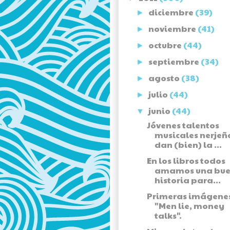
diciembre
(39)
►
noviembre
(41)
►
octubre
(44)
►
septiembre
(34)
►
agosto
(38)
►
julio
(44)
►
junio
(44)
▼
Jóvenes talentos
musicales nerjeñ
dan (bien) la ...
En los libros todos
amamos una bu
historia para...
Primeras imágene
"Men lie, money
talks".