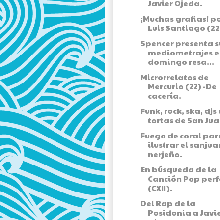
Javier Ojeda.
¡Muchas grafias! p
Luis Santiago (22
Spencer presenta s
mediometrajes e
domingo resa...
Microrrelatos de
Mercurio (22) -De
cacería.
Funk, rock, ska, djs 
tortas de San Jua
Fuego de coral par
ilustrar el sanju
nerjeño.
En búsqueda de la
Canción Pop perf
(CXII).
Del Rap de la
Posidonia a Javi