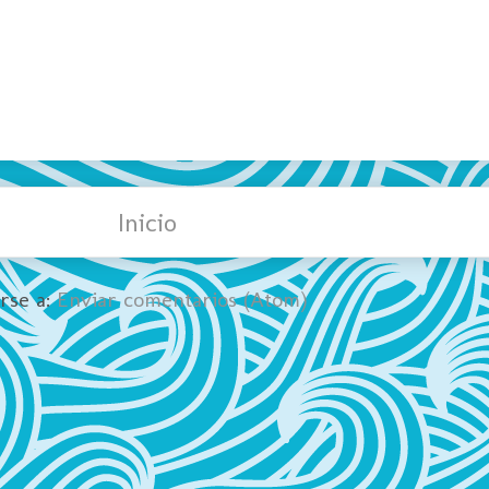
Inicio
irse a:
Enviar comentarios (Atom)