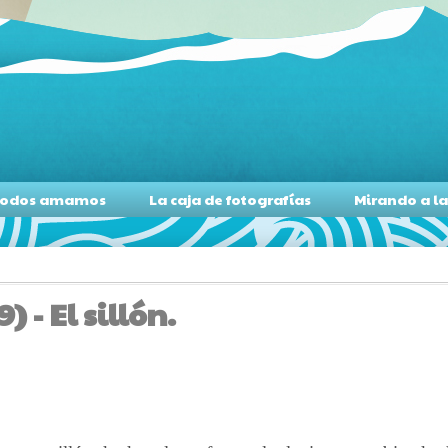
s todos amamos
La caja de fotografías
Mirando a l
 - El sillón.