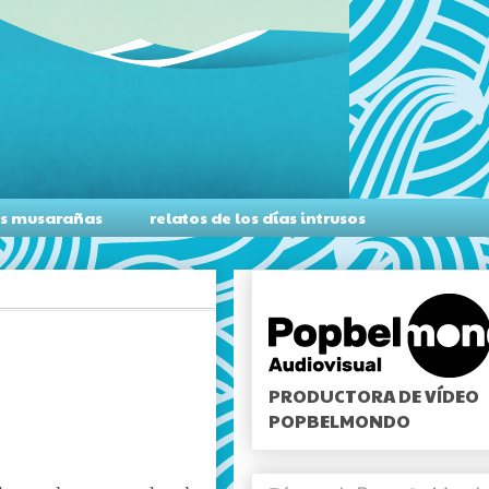
as musarañas
relatos de los días intrusos
PRODUCTORA DE VÍDEO
POPBELMONDO