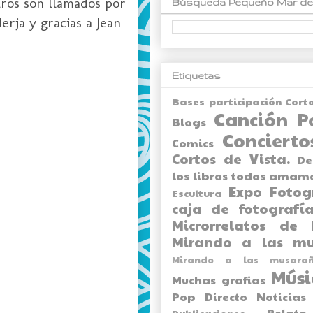
tros son llamados por
Búsqueda Pequeño Mar de
rja y gracias a Jean
Etiquetas
Bases participación Cort
Canción P
Blogs
Concierto
Comics
Cortos de Vista.
De
los libros todos amam
Expo
Fotog
Escultura
caja de fotografía
Microrrelatos de 
Mirando a las mu
Mirando a las musarañ
Músi
Muchas grafias
Pop Directo
Noticias
Relato
Publicaciones