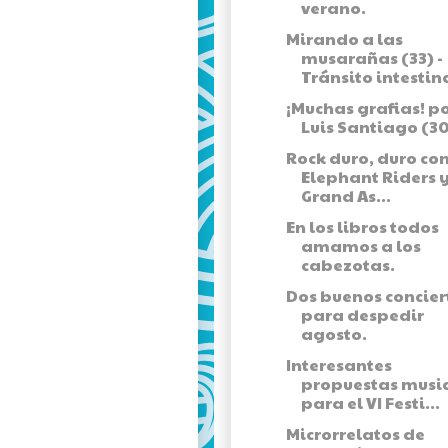
verano.
Mirando a las
musarañas (33) -
Tránsito intestin
¡Muchas grafias! p
Luis Santiago (30
Rock duro, duro co
Elephant Riders 
Grand As...
En los libros todos
amamos a los
cabezotas.
Dos buenos concier
para despedir
agosto.
Interesantes
propuestas musi
para el VI Festi...
Microrrelatos de