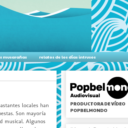
as musarañas
relatos de los días intrusos
PRODUCTORA DE VÍDEO
astantes locales han
POPBELMONDO
uestas. Son mayoría
d musical. Algunos