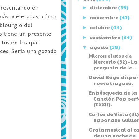
presentando en
diciembre
(39)
►
 más aceleradas, cómo
noviembre
(41)
►
blourg o del
octubre
(44)
►
 tiene un presente
septiembre
(34)
►
ctos en los que
agosto
(38)
▼
ces. Sería una gozada
Microrrelatos de
Mercurio (32) - La
pregunta de la...
David Raya dispar
nuevo trayazo.
En búsqueda de la
Canción Pop perf
(CXXII).
Cortos de Vista (31)
Taponazo Guille
Orgía musical al c
de una noche de