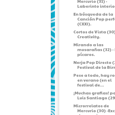
Mercurio (31) -
Laberinto interio
En búsqueda de la
Canción Pop perf
(CXXI).
Cortos de Vista (30)
Creativity.
Mirando a las
musarañas (32) -
pícaros.
Nerja Pop Directo (2
Festival de la Bir
Pese a todo, hay ro
en verano (en el
festival de...
¡Muchas grafias! p
Luis Santiago (29
Microrrelatos de
Mercurio (30) -Ex