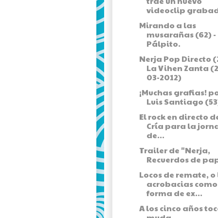
trae un nuevo
videoclip grabado
Mirando a las
musarañas (62) -
Pálpito.
Nerja Pop Directo (
La Vihen Zanta (
03-2012)
¡Muchas grafias! p
Luis Santiago (53
El rock en directo de
Cría para la jor
de...
Trailer de "Nerja,
Recuerdos de pap
Locos de remate, o 
acrobacias como
forma de ex...
A los cinco años to
muda.