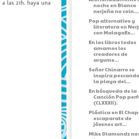
a las 21h. haya una
noche en Blanco
nerjeña no coin...
Pop alternativo y
literatura en Ner
con MalagaEx...
En los libros todos
amamos los
creadores de
argume...
Señor Chinarro se
inspira pescando
la playa del...
En búsqueda de la
Canción Pop perf
(CLXXXII).
Plástica en El Chap
escaparate de
jóvenes art...
Mike Diamondz no