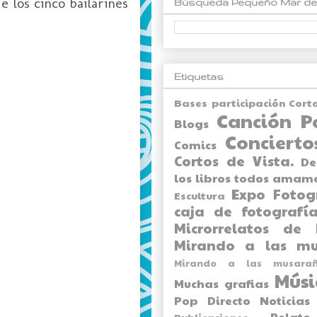
 los cinco bailarines
Búsqueda Pequeño Mar de
Etiquetas
Bases participación Cort
Canción P
Blogs
Concierto
Comics
Cortos de Vista.
De
los libros todos amam
Expo
Fotog
Escultura
caja de fotografía
Microrrelatos de 
Mirando a las mu
Mirando a las musarañ
Músi
Muchas grafias
Pop Directo
Noticias
Relato
Publicaciones