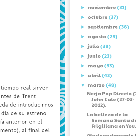
noviembre
(31)
►
octubre
(37)
►
septiembre
(38)
►
agosto
(29)
►
julio
(38)
►
junio
(23)
►
mayo
(53)
►
abril
(42)
►
marzo
(48)
▼
 tiempo real sirven
Nerja Pop Directo (2
antes de Trent
John Cale (27-03-
eda de introducirnos
2012).
 día de su estreno
La belleza de la
Semana Santa d
ía anterior en el
Frigiliana en You.
ento), al final del
Afortunadamente 