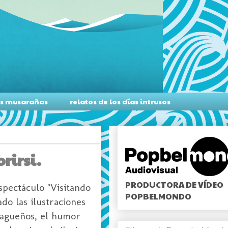
as musarañas
relatos de los días intrusos
rirsi.
PRODUCTORA DE VÍDEO
pectáculo "Visitando
POPBELMONDO
do las ilustraciones
alagueños, el humor