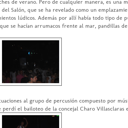
oches de verano. Pero de cualquier manera, es una 
ya del Salón, que se ha revelado como un emplazami
ientos lúdicos. Además por allí había todo tipo de pú
 que se hacían arrumacos frente al mar, pandillas d
tuaciones al grupo de percusión compuesto por músi
erdí el bailoteo de la concejal Charo Villasclaras 