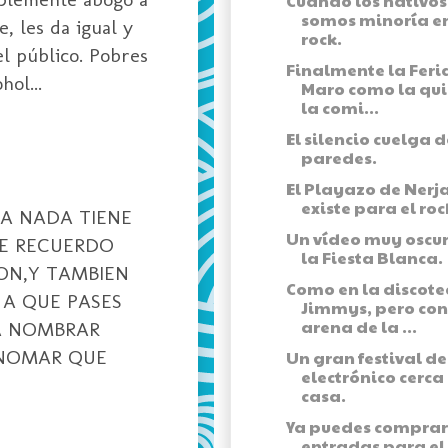
Cuando los nativos
somos minoría en
, les da igual y
rock.
el público. Pobres
Finalmente la Feri
ol...
Maro como la qui
la comi...
El silencio cuelga d
paredes.
El Playazo de Nerj
existe para el roc
RA NADA TIENE
Un vídeo muy oscu
TE RECUERDO
la Fiesta Blanca.
ON,Y TAMBIEN
Como en la discote
 A QUE PASES
Jimmys, pero con
arena de la ...
 A NOMBRAR
INOMAR QUE
Un gran festival d
electrónico cerca
casa.
Ya puedes comprar
entradas para el I