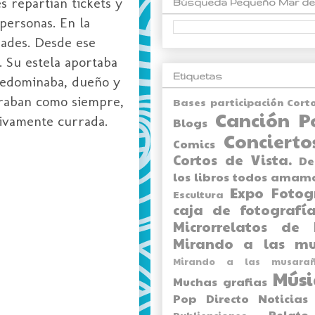
 repartían tickets y
Búsqueda Pequeño Mar de
 personas. En la
dades. Desde ese
r. Su estela aportaba
Etiquetas
predominaba, dueño y
straban como siempre,
Bases participación Cort
Canción P
esivamente currada.
Blogs
Concierto
Comics
Cortos de Vista.
De
los libros todos amam
Expo
Fotog
Escultura
caja de fotografía
Microrrelatos de 
Mirando a las mu
Mirando a las musarañ
Músi
Muchas grafias
Pop Directo
Noticias
Relato
Publicaciones