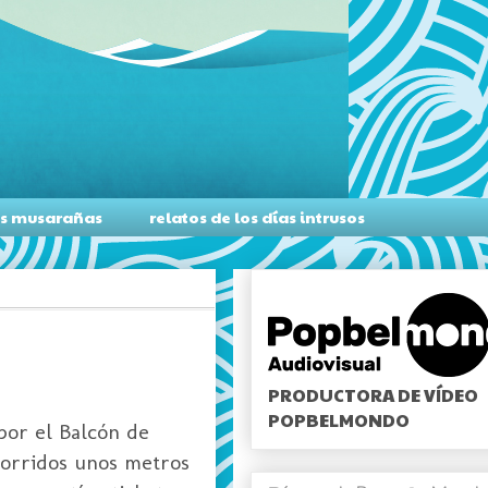
as musarañas
relatos de los días intrusos
PRODUCTORA DE VÍDEO
POPBELMONDO
por el Balcón de
corridos unos metros