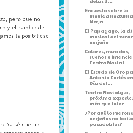
delas 3 ...
Encuesta sobre la
movida nocturna
sta, pero que no
Nerja.
nco y el cambio de
El Papagayo, la ci
amos la posibilidad
musical del vera
nerjeño
Colores, miradas,
sueños e infancia
Teatro Nostal...
El Escudo de Oro p
Antonio Cortés en
Día del...
Teatro Nostalgia,
próxima exposic
más que inter...
¿Por qué los varon
nerjeños no bail
pasodobles?
no. Ya sé que no
mplemente abogo a