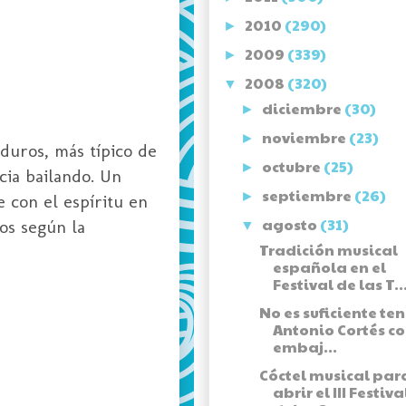
2010
(290)
►
2009
(339)
►
2008
(320)
▼
diciembre
(30)
►
noviembre
(23)
►
duros, más típico de
octubre
(25)
►
cia bailando. Un
septiembre
(26)
►
 con el espíritu en
agosto
(31)
nos según la
▼
Tradición musical
española en el
Festival de las T..
No es suficiente ten
Antonio Cortés c
embaj...
Cóctel musical par
abrir el III Festiva