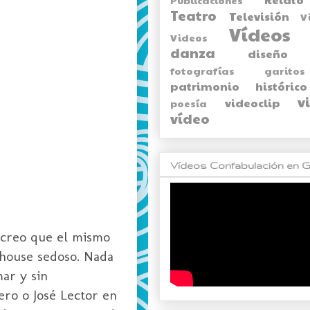
Teatro
Televisión
V
Vídeos
Videos
danza
diseño
fotografías
garitos
patrimonio histórico
v
videoclip
poesía
vídeo
Vídeos Confabulación en G
 (creo que el mismo
 house sedoso. Nada
ar y sin
ero o José Lector en