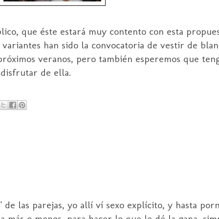
blico, que éste estará muy contento con esta propue
 variantes han sido la convocatoria de vestir de bla
 próximos veranos, pero también esperemos que teng
disfrutar de ella.
de las parejas, yo allí ví sexo explícito, y hasta por
da más o menos, para hacer lo que le dé la gana, si