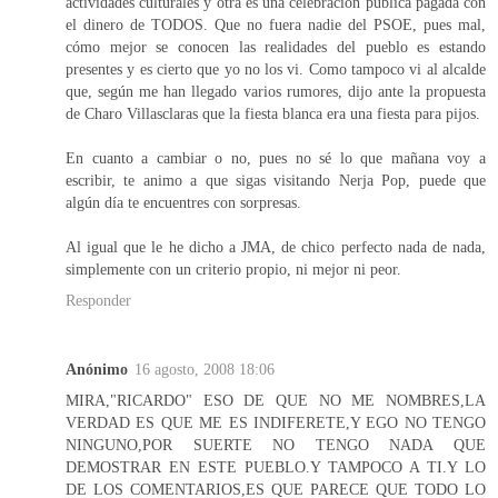
actividades culturales y otra es una celebración pública pagada con
el dinero de TODOS. Que no fuera nadie del PSOE, pues mal,
cómo mejor se conocen las realidades del pueblo es estando
presentes y es cierto que yo no los vi. Como tampoco vi al alcalde
que, según me han llegado varios rumores, dijo ante la propuesta
de Charo Villasclaras que la fiesta blanca era una fiesta para pijos.
En cuanto a cambiar o no, pues no sé lo que mañana voy a
escribir, te animo a que sigas visitando Nerja Pop, puede que
algún día te encuentres con sorpresas.
Al igual que le he dicho a JMA, de chico perfecto nada de nada,
simplemente con un criterio propio, ni mejor ni peor.
Responder
Anónimo
16 agosto, 2008 18:06
MIRA,"RICARDO" ESO DE QUE NO ME NOMBRES,LA
VERDAD ES QUE ME ES INDIFERETE,Y EGO NO TENGO
NINGUNO,POR SUERTE NO TENGO NADA QUE
DEMOSTRAR EN ESTE PUEBLO.Y TAMPOCO A TI.Y LO
DE LOS COMENTARIOS,ES QUE PARECE QUE TODO LO