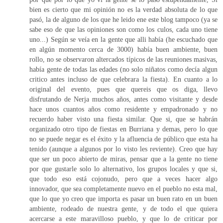
bien es cierto que mi opinión no es la verdad absoluta de lo que
pasó, la de alguno de los que he leido ene este blog tampoco (ya se
sabe eso de que las opiniones son como los culos, cada uno tiene
uno...) Según se veía en la gente que alli había (he escuchado que
en algún momento cerca de 3000) había buen ambiente, buen
rollo, no se observaron altercados típicos de las reuniones masivas,
había gente de todas las edades (no solo niñatos como decía algun
critico antes incluso de que celebrara la fiesta). En cuanto a lo
original del evento, pues que quereis que os diga, llevo
disfrutando de Nerja muchos años, antes como visitante y desde
hace unos cuantos años como residente y empadronado y no
recuerdo haber visto una fiesta similar. Que si, que se habrán
organizado otro tipo de fiestas en Burriana y demas, pero lo que
no se puede negar es el éxito y la afluencia de público que esta ha
tenido (aunque a algunos por lo visto les reviente). Creo que hay
que ser un poco abierto de miras, pensar que a la gente no tiene
por que gustarle solo lo alternativo, los grupos locales y que si,
que todo eso está cojonudo, pero que a veces hacer algo
innovador, que sea completamente nuevo en el pueblo no esta mal,
que lo que yo creo que importa es pasar un buen rato en un buen
ambiente, rodeado de nuestra gente, y de todo el que quiera
acercarse a este maravilloso pueblo, y que lo de criticar por