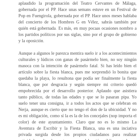
aplaudido la programación del Teatro Cervantes de Málaga,
gobernada por el PP. Hace unas semans estuve en un Festival de
Pop en Fuengirola, gobernada por el PP. Hace unos meses hablaba
del concierto de los Hombres G en Vélez, sabrás también por
quién está gobernada. Es más, en muy pocaas ocasiones nombro a
los partidos políticos por sus siglas, sino por el grupo de gobierno
y la oposición.
Aunque a algunos le parezca mentira suelo ir a los acontecimientos
culturales y lúdicos con ganas de pasármelo bien, no soy ningún
masoca con la intención de pasármelo fatal. Si has leído bien el
artículo sobre la fiesta blanca, pues me sorprendió lo bonita que
quedaba la playa, lo resultona que podía ser finalmente la fiesta
blanca, que por desgracia y según siempre mi criterio quedó
empobrecida por el desarrollo posterior. Aplaudo que asistiera
tanto público, de todas las edades y que se lo pasaran pipa. Yo
suelo tener una consigna, ir a todos los actos que se celebran en
Nerja, aunque es cierto que no tengo el don de la ubicuidad. Y no
es mi obligación, como sí la es la de los concejales (nop importa el
color) de este ayuntamiento. Claro que no es lo mismo La
Aventura de Escribir y la Fiesta Blanca, una es una inciativa
privada surgida desde los propios ciudadanos para realizar