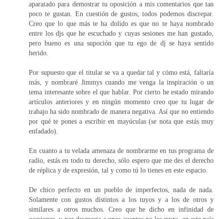
aparatado para demostrar tu oposición a mis comentarios que tan
poco te gustan. En cuestión de gustos, todos podemos discrepar.
Creo que lo que más te ha dolido es que no te haya nombrado
entre los djs que he escuchado y cuyas sesiones me han gustado,
pero bueno es una supoción que tu ego de dj se haya sentido
herido.
Por supuesto que el titular se va a quedar tal y cómo está, faltaría
más, y nombraré Jimmys cuando me venga la inspiración o un
tema interesante sobre el que hablar. Por cierto he estado mirando
artículos anteriores y en ningún momento creo que tu lugar de
trabajo ha sido nombrado de manera negativa. Así que no entiendo
por qué te pones a escribir en mayúculas (se nota que estás muy
enfadado).
En cuanto a tu velada amenaza de nombrarme en tus programa de
radio, estás en todo tu derecho, sólo espero que me des el derecho
de réplica y de expresión, tal y como tú lo tienes en este espacio.
De chico perfecto en un pueblo de imperfectos, nada de nada.
Solamente con gustos distintos a los tuyos y a los de otros y
similares a otros muchos. Creo que he dicho en infinidad de
ocasiones, y por desgracia a unos cuantos no les gusta, en este país