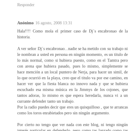
Responder
Anónimo
16 agosto, 2008 13:31
Hala!!!! Como mola el primer caso de Dj´s encabronao de la
historia.
A ver señor Dj´s encabronao...nadie se ha metido con su trabajo ni
le nombran a usted en persona en ningún momento, es un titulo de
lo más normal, como si hubiera puesto, como en el Tamtra pero
con arena que hubiera pasado, pues lo mismo, simplemente se
hace mención a un local puntero de Nerja, para hacer un simil, de
lo que ocurrió en la playa, creo que el titulo va por ese camino, en
hacer ver que la fiesta blanca no innovo nada y que se hubiera
escuchado esa misma música en la Jimmys de los cojones, que
tantos adoras, lo mismo es que espera heredarla, nunca vi a un
currante defender tanto un trabajo.
Por la radio puedes decir que eres un quisquilloso , que te arrancas
como los toros enrabietados pero sin ningún argumento.
Por cierto no tengo que ver nada con este blog, ni tengo ningún
interés particular en defenderlo, pero como tas lanzado como tas