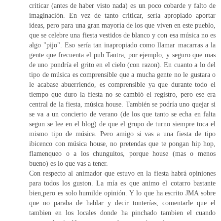
criticar (antes de haber visto nada) es un poco cobarde y falto de
imaginación. En vez de tanto criticar, sería apropiado aportar
ideas, pero para una gran mayoría de los que viven en este pueblo,
que se celebre una fiesta vestidos de blanco y con esa música no es
algo "pijo". Eso sería tan inapropiado como llamar macarras a la
gente que frecuenta el pub Tantra, por ejemplo, y seguro que mas
de uno pondría el grito en el cielo (con razon). En cuanto a lo del
tipo de música es comprensible que a mucha gente no le gustara o
le acabase abuerriendo, es comprensible ya que durante todo el
tiempo que duro la fiesta no se cambió el registro, pero ese era
central de la fiesta, música house. También se podría uno quejar si
se va a un concierto de verano (de los que tanto se echa en falta
segun se lee en el blog) de que el grupo de turno siempre toca el
mismo tipo de música. Pero amigo si vas a una fiesta de tipo
ibicenco con música house, no pretendas que te pongan hip hop,
flamenqueo o a los chunguitos, porque house (mas o menos
bueno) es lo que vas a tener.
Con respecto al animador que estuvo en la fiesta habrá opiniones
para todos los guston. La mía es que animo el cotarro bastante
bien,pero es solo humilde opinión. Y lo que ha escrito JMA sobre
que no paraba de hablar y decir tonterías, comentarle que el
tambien en los locales donde ha pinchado tambien el cuando