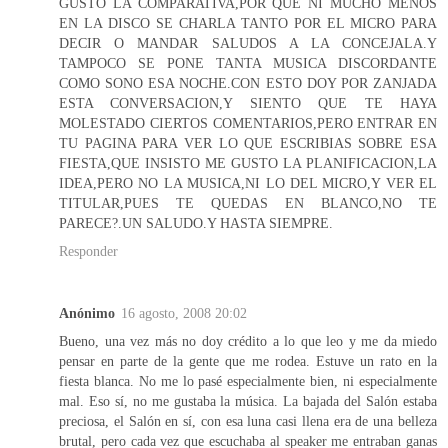
GUSTO LA COMPARATIVA,POR QUE NI MUCHO MENOS
EN LA DISCO SE CHARLA TANTO POR EL MICRO PARA
DECIR O MANDAR SALUDOS A LA CONCEJALA.Y
TAMPOCO SE PONE TANTA MUSICA DISCORDANTE
COMO SONO ESA NOCHE.CON ESTO DOY POR ZANJADA
ESTA CONVERSACION,Y SIENTO QUE TE HAYA
MOLESTADO CIERTOS COMENTARIOS,PERO ENTRAR EN
TU PAGINA PARA VER LO QUE ESCRIBIAS SOBRE ESA
FIESTA,QUE INSISTO ME GUSTO LA PLANIFICACION,LA
IDEA,PERO NO LA MUSICA,NI LO DEL MICRO,Y VER EL
TITULAR,PUES TE QUEDAS EN BLANCO,NO TE
PARECE?.UN SALUDO.Y HASTA SIEMPRE.
Responder
Anónimo
16 agosto, 2008 20:02
Bueno, una vez más no doy crédito a lo que leo y me da miedo
pensar en parte de la gente que me rodea. Estuve un rato en la
fiesta blanca. No me lo pasé especialmente bien, ni especialmente
mal. Eso sí, no me gustaba la música. La bajada del Salón estaba
preciosa, el Salón en sí, con esa luna casi llena era de una belleza
brutal, pero cada vez que escuchaba al speaker me entraban ganas