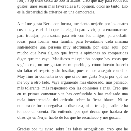
Nerja Pop tiene cerca de 500 artículos, creo que hay para todos los
gustos, unos serán más favorables a tu opinión, otros no tanto. Eso
es la disparidad de criterios en una democracia.
A mí me gusta Nerja con locura, me siento nerjeño por los cuatro
costados y es el sitio que he elegido para vivir, para enamorarme,
para trabajar, para soñar, para reír con los amigos, para debatir
ideas, para formar una familia, para levantarme cada mañana
sintiéndome una persona muy afortunada por estar aquí, por
mucho que haya alguno que frente a opiniones no compartidas
digan que me vaya. Manifiesto mi opinión porque hay cosas que
según creo, no me gustan en mi pueblo, y cómo intento hacerlo
sin faltar el respeto y sin insultar, pues vamos a seguir con ello.
Muy fino tu comentario de que si no me gusta Nerja por qué no
me voy a otro lado. Vaya argumento más elaborado, más pensado,
más tolerante, más respetuoso con las opiniones ajenas. Creo que
en tu primer comentario te has confundido y has realizado una
mala interpretación del artículo sobre la fiesta blanca. Ni se
nombra de forma negativa tu discoteca, ni tu trabajo, nadie te ha
tomado en cuenta. No entiendo por qué decías que hablara de
otros djs en Nerja, hablo de los que he escuchado y me gustan.
Gracias por tu aviso sobre las faltas ortográficas, creo que he