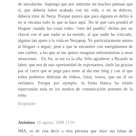
de suicidarme. Supongo que por sentirme así muchos piensan que
sí, que debería haber acabado con mi vida, o en su defecto,
debería irme de Nerja. Porque parece que para algunos es delito si
no te encanta todo lo que se hace aquí. No sé qué cara pondrá el
bloguer cuando lea cosas como "vete del pueblo" dichas por un
chaval con el que nadie se ha metido, al que nadie ha criticado,
alguien tan ajeno a la vida en Nerjapop. Yo particularmente animo
al bloguer a seguir, pese a que se encuentre con energúmenos de
este calibre, a los que ni me quiero imaginar enfrentándose a otras
situaciones... En fin, se me va la olla. Sólo agradecer a Ricardo su
labor, que nos de una oportunidad de expresarnos, darle las gracias
por el curro que se pega para tener al día este blog y con el que
todos podemos disfrutar de vídeos, fotos, textos, que sin él no
veríamos. Porque por ejemplo, la fiesta blanca ha tenido
repercusión nula en los medios de comunicación potentes de la
zona.
Responder
Anónimo
16 agosto, 2008 21:05
JMA, es de risa decir a otra persona que mire sus faltas de