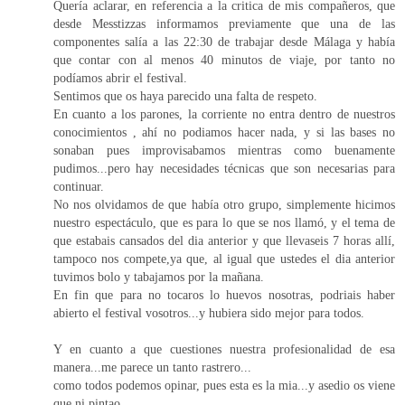
Quería aclarar, en referencia a la critica de mis compañeros, que
desde Messtizzas informamos previamente que una de las
componentes salía a las 22:30 de trabajar desde Málaga y había
que contar con al menos 40 minutos de viaje, por tanto no
podíamos abrir el festival.
Sentimos que os haya parecido una falta de respeto.
En cuanto a los parones, la corriente no entra dentro de nuestros
conocimientos , ahí no podiamos hacer nada, y si las bases no
sonaban pues improvisabamos mientras como buenamente
pudimos...pero hay necesidades técnicas que son necesarias para
continuar.
No nos olvidamos de que había otro grupo, simplemente hicimos
nuestro espectáculo, que es para lo que se nos llamó, y el tema de
que estabais cansados del dia anterior y que llevaseis 7 horas allí,
tampoco nos compete,ya que, al igual que ustedes el dia anterior
tuvimos bolo y tabajamos por la mañana.
En fin que para no tocaros lo huevos nosotras, podriais haber
abierto el festival vosotros...y hubiera sido mejor para todos.
Y en cuanto a que cuestiones nuestra profesionalidad de esa
manera...me parece un tanto rastrero...
como todos podemos opinar, pues esta es la mia...y asedio os viene
que ni pintao