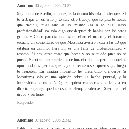
Anónimo
06 agosto, 2008 20:27
Soy Pablo de Asedio, otra vez, es la misma historia de siempre. Si
tu trabajas en un sitio y te sale otro trabajo que se pisa te tienes
que decidir, pues esto es lo mismo (es a lo que llamo
profesionalidad) yo solo digo que despues de hablar con los otros
grupos y Chico parecía que estaba claro el orden y el horario,
escuche un comentario de que Messtizza avisaron casi a las 10 que
estaban en camino. Para mi es una falta de profesionalidad y
respeto. Si hay otras cosas que hacer y no se puede pues no se
puede. Nosotros por problemas de horarios hemos perdido muchas
oportunidades, pero es que hay que ser serios si quieres que luego
te respeten. En ningún momento he pretendido ofenderos (a
Messtizza) solo es una opinión sobre un hecho puntual, y la
impresión que me dió. Quien quiera conoceros que lo vea en
directo, supongo que las cosas no siempre salen así. Suerte con el
grupo y pa´lante
Responder
Anónimo
07 agosto, 2008 21:42
Pablo de Hacedio...a ver si te enteras que es Messtizzas,y no