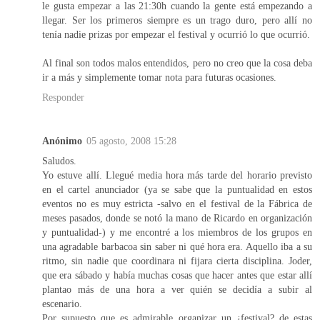
le gusta empezar a las 21:30h cuando la gente está empezando a
llegar. Ser los primeros siempre es un trago duro, pero allí no
tenía nadie prizas por empezar el festival y ocurrió lo que ocurrió.
Al final son todos malos entendidos, pero no creo que la cosa deba
ir a más y simplemente tomar nota para futuras ocasiones.
Responder
Anónimo
05 agosto, 2008 15:28
Saludos.
Yo estuve allí. Llegué media hora más tarde del horario previsto
en el cartel anunciador (ya se sabe que la puntualidad en estos
eventos no es muy estricta -salvo en el festival de la Fábrica de
meses pasados, donde se notó la mano de Ricardo en organización
y puntualidad-) y me encontré a los miembros de los grupos en
una agradable barbacoa sin saber ni qué hora era. Aquello iba a su
ritmo, sin nadie que coordinara ni fijara cierta disciplina. Joder,
que era sábado y había muchas cosas que hacer antes que estar allí
plantao más de una hora a ver quién se decidía a subir al
escenario.
Por supuesto que es admirable organizar un ¿festival? de estas