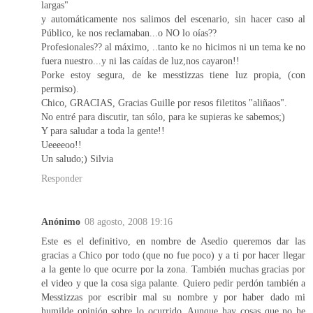
largas"
y automáticamente nos salimos del escenario, sin hacer caso al
Público, ke nos reclamaban...o NO lo oías??
Profesionales?? al máximo, ..tanto ke no hicimos ni un tema ke no
fuera nuestro...y ni las caídas de luz,nos cayaron!!
Porke estoy segura, de ke messtizzas tiene luz propia, (con
permiso).
Chico, GRACIAS, Gracias Guille por resos filetitos "aliñaos".
No entré para discutir, tan sólo, para ke supieras ke sabemos;)
Y para saludar a toda la gente!!
Ueeeeoo!!
Un saludo;) Silvia
Responder
Anónimo
08 agosto, 2008 19:16
Este es el definitivo, en nombre de Asedio queremos dar las
gracias a Chico por todo (que no fue poco) y a ti por hacer llegar
a la gente lo que ocurre por la zona. También muchas gracias por
el video y que la cosa siga palante. Quiero pedir perdón también a
Messtizzas por escribir mal su nombre y por haber dado mi
humilde opinión sobre lo ocurrido. Aunque hay cosas que no he