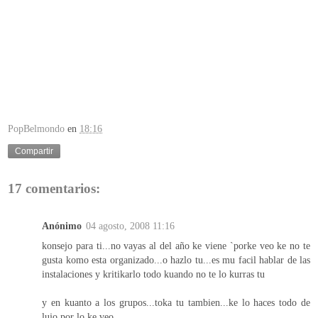
PopBelmondo
en
18:16
Compartir
17 comentarios:
Anónimo
04 agosto, 2008 11:16
konsejo para ti...no vayas al del año ke viene `porke veo ke no te
gusta komo esta organizado...o hazlo tu...es mu facil hablar de las
instalaciones y kritikarlo todo kuando no te lo kurras tu
y en kuanto a los grupos...toka tu tambien...ke lo haces todo de
lujo por lo ke veo..