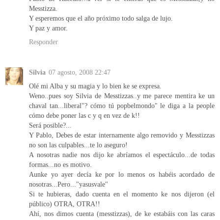
Messtizza.
Y esperemos que el año próximo todo salga de lujo.
Y paz y amor.
Responder
Silvia
07 agosto, 2008 22:47
Olé mi Alba y su magia y lo bien ke se expresa.
Weno..pues soy Silvia de Messtizzas..y me parece mentira ke un
chaval tan...liberal"? cómo tú popbelmondo" le diga a la people
cómo debe poner las c y q en vez de k!!
Será posible?...
Y Pablo, Debes de estar internamente algo removido y Messtizzas
no son las culpables...te lo aseguro!
A nosotras nadie nos dijo ke abríamos el espectáculo...de todas
formas...no es motivo.
Aunke yo ayer decía ke por lo menos os habéis acordado de
nosotras...Pero..."yasusvale"
Si te hubieras, dado cuenta en el momento ke nos dijeron (el
público) OTRA, OTRA!!
Ahí, nos dimos cuenta (messtizzas), de ke estabáis con las caras