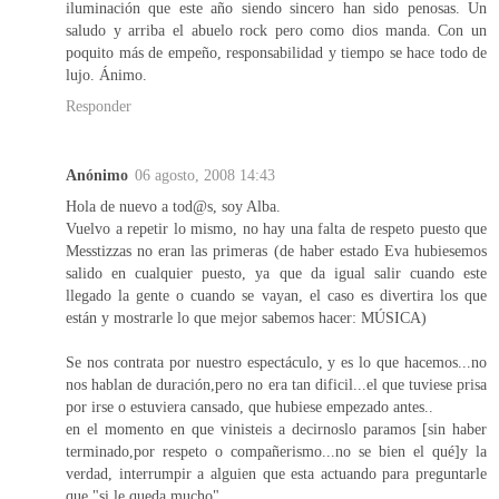
iluminación que este año siendo sincero han sido penosas. Un
saludo y arriba el abuelo rock pero como dios manda. Con un
poquito más de empeño, responsabilidad y tiempo se hace todo de
lujo. Ánimo.
Responder
Anónimo
06 agosto, 2008 14:43
Hola de nuevo a tod@s, soy Alba.
Vuelvo a repetir lo mismo, no hay una falta de respeto puesto que
Messtizzas no eran las primeras (de haber estado Eva hubiesemos
salido en cualquier puesto, ya que da igual salir cuando este
llegado la gente o cuando se vayan, el caso es divertira los que
están y mostrarle lo que mejor sabemos hacer: MÚSICA)
Se nos contrata por nuestro espectáculo, y es lo que hacemos...no
nos hablan de duración,pero no era tan dificil...el que tuviese prisa
por irse o estuviera cansado, que hubiese empezado antes..
en el momento en que vinisteis a decirnoslo paramos [sin haber
terminado,por respeto o compañerismo...no se bien el qué]y la
verdad, interrumpir a alguien que esta actuando para preguntarle
que "si le queda mucho"...