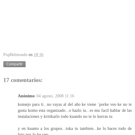
PopBelmondo
en
18:16
Compartir
17 comentarios:
Anónimo
04 agosto, 2008 11:16
konsejo para ti...no vayas al del año ke viene `porke veo ke no te
gusta komo esta organizado...o hazlo tu...es mu facil hablar de las
instalaciones y kritikarlo todo kuando no te lo kurras tu
y en kuanto a los grupos...toka tu tambien...ke lo haces todo de
lujo por lo ke veo..