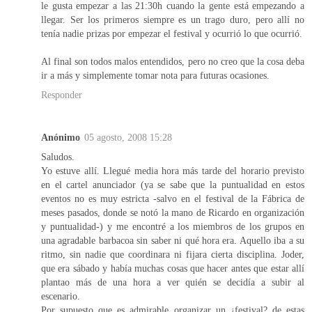
le gusta empezar a las 21:30h cuando la gente está empezando a
llegar. Ser los primeros siempre es un trago duro, pero allí no
tenía nadie prizas por empezar el festival y ocurrió lo que ocurrió.
Al final son todos malos entendidos, pero no creo que la cosa deba
ir a más y simplemente tomar nota para futuras ocasiones.
Responder
Anónimo
05 agosto, 2008 15:28
Saludos.
Yo estuve allí. Llegué media hora más tarde del horario previsto
en el cartel anunciador (ya se sabe que la puntualidad en estos
eventos no es muy estricta -salvo en el festival de la Fábrica de
meses pasados, donde se notó la mano de Ricardo en organización
y puntualidad-) y me encontré a los miembros de los grupos en
una agradable barbacoa sin saber ni qué hora era. Aquello iba a su
ritmo, sin nadie que coordinara ni fijara cierta disciplina. Joder,
que era sábado y había muchas cosas que hacer antes que estar allí
plantao más de una hora a ver quién se decidía a subir al
escenario.
Por supuesto que es admirable organizar un ¿festival? de estas