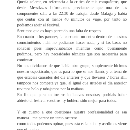
Quería aclarar, en referencia a la critica de mis compañeros, que
desde Messtizzas informamos previamente que una de las
componentes salía a las 22:30 de trabajar desde Málaga y había
que contar con al menos 40 minutos de viaje, por tanto no
podíamos abrir el festival.
Sentimos que os haya parecido una falta de respeto.
En cuanto a los parones, la corriente no entra dentro de nuestros
conocimientos , ahí no podiamos hacer nada, y si las bases no
sonaban pues improvisabamos mientras como buenamente
pudimos...pero hay necesidades técnicas que son necesarias para
continuar.
No nos olvidamos de que había otro grupo, simplemente hicimos
nuestro espectáculo, que es para lo que se nos llamó, y el tema de
que estabais cansados del dia anterior y que llevaseis 7 horas allí,
tampoco nos compete,ya que, al igual que ustedes el dia anterior
tuvimos bolo y tabajamos por la mañana.
En fin que para no tocaros lo huevos nosotras, podriais haber
abierto el festival vosotros...y hubiera sido mejor para todos.
Y en cuanto a que cuestiones nuestra profesionalidad de esa
manera...me parece un tanto rastrero...
como todos podemos opinar, pues esta es la mia...y asedio os viene
que ni pintao