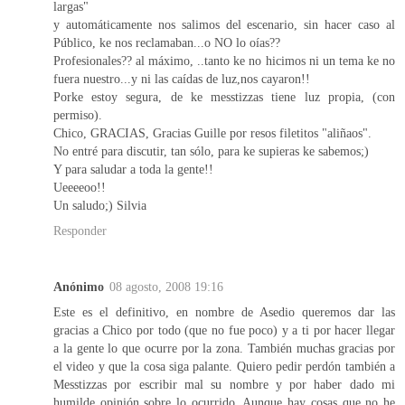
largas"
y automáticamente nos salimos del escenario, sin hacer caso al
Público, ke nos reclamaban...o NO lo oías??
Profesionales?? al máximo, ..tanto ke no hicimos ni un tema ke no
fuera nuestro...y ni las caídas de luz,nos cayaron!!
Porke estoy segura, de ke messtizzas tiene luz propia, (con
permiso).
Chico, GRACIAS, Gracias Guille por resos filetitos "aliñaos".
No entré para discutir, tan sólo, para ke supieras ke sabemos;)
Y para saludar a toda la gente!!
Ueeeeoo!!
Un saludo;) Silvia
Responder
Anónimo
08 agosto, 2008 19:16
Este es el definitivo, en nombre de Asedio queremos dar las
gracias a Chico por todo (que no fue poco) y a ti por hacer llegar
a la gente lo que ocurre por la zona. También muchas gracias por
el video y que la cosa siga palante. Quiero pedir perdón también a
Messtizzas por escribir mal su nombre y por haber dado mi
humilde opinión sobre lo ocurrido. Aunque hay cosas que no he