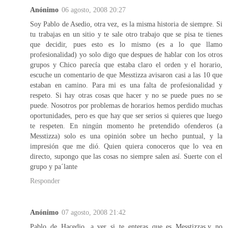
Anónimo
06 agosto, 2008 20:27
Soy Pablo de Asedio, otra vez, es la misma historia de siempre. Si
tu trabajas en un sitio y te sale otro trabajo que se pisa te tienes
que decidir, pues esto es lo mismo (es a lo que llamo
profesionalidad) yo solo digo que despues de hablar con los otros
grupos y Chico parecía que estaba claro el orden y el horario,
escuche un comentario de que Messtizza avisaron casi a las 10 que
estaban en camino. Para mi es una falta de profesionalidad y
respeto. Si hay otras cosas que hacer y no se puede pues no se
puede. Nosotros por problemas de horarios hemos perdido muchas
oportunidades, pero es que hay que ser serios si quieres que luego
te respeten. En ningún momento he pretendido ofenderos (a
Messtizza) solo es una opinión sobre un hecho puntual, y la
impresión que me dió. Quien quiera conoceros que lo vea en
directo, supongo que las cosas no siempre salen así. Suerte con el
grupo y pa´lante
Responder
Anónimo
07 agosto, 2008 21:42
Pablo de Hacedio...a ver si te enteras que es Messtizzas,y no