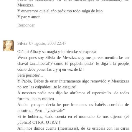
Messtizza.
Y esperemos que el año próximo todo salga de lujo.
Y paz y amor.
Responder
Silvia
07 agosto, 2008 22:47
Olé mi Alba y su magia y lo bien ke se expresa.
Weno..pues soy Silvia de Messtizzas..y me parece mentira ke un
chaval tan...liberal"? cómo tú popbelmondo" le diga a la people
cómo debe poner las c y q en vez de k!!
Será posible?...
Y Pablo, Debes de estar internamente algo removido y Messtizzas
no son las culpables...te lo aseguro!
A nosotras nadie nos dijo ke abríamos el espectáculo...de todas
formas...no es motivo.
Aunke yo ayer decía ke por lo menos os habéis acordado de
nosotras...Pero..."yasusvale"
Si te hubieras, dado cuenta en el momento ke nos dijeron (el
público) OTRA, OTRA!!
Ahí, nos dimos cuenta (messtizzas), de ke estabáis con las caras