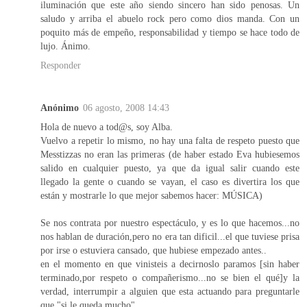
iluminación que este año siendo sincero han sido penosas. Un
saludo y arriba el abuelo rock pero como dios manda. Con un
poquito más de empeño, responsabilidad y tiempo se hace todo de
lujo. Ánimo.
Responder
Anónimo
06 agosto, 2008 14:43
Hola de nuevo a tod@s, soy Alba.
Vuelvo a repetir lo mismo, no hay una falta de respeto puesto que
Messtizzas no eran las primeras (de haber estado Eva hubiesemos
salido en cualquier puesto, ya que da igual salir cuando este
llegado la gente o cuando se vayan, el caso es divertira los que
están y mostrarle lo que mejor sabemos hacer: MÚSICA)
Se nos contrata por nuestro espectáculo, y es lo que hacemos...no
nos hablan de duración,pero no era tan dificil...el que tuviese prisa
por irse o estuviera cansado, que hubiese empezado antes..
en el momento en que vinisteis a decirnoslo paramos [sin haber
terminado,por respeto o compañerismo...no se bien el qué]y la
verdad, interrumpir a alguien que esta actuando para preguntarle
que "si le queda mucho"...