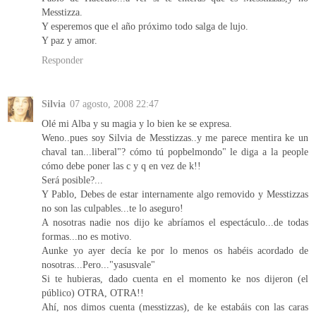
Messtizza.
Y esperemos que el año próximo todo salga de lujo.
Y paz y amor.
Responder
Silvia
07 agosto, 2008 22:47
Olé mi Alba y su magia y lo bien ke se expresa.
Weno..pues soy Silvia de Messtizzas..y me parece mentira ke un
chaval tan...liberal"? cómo tú popbelmondo" le diga a la people
cómo debe poner las c y q en vez de k!!
Será posible?...
Y Pablo, Debes de estar internamente algo removido y Messtizzas
no son las culpables...te lo aseguro!
A nosotras nadie nos dijo ke abríamos el espectáculo...de todas
formas...no es motivo.
Aunke yo ayer decía ke por lo menos os habéis acordado de
nosotras...Pero..."yasusvale"
Si te hubieras, dado cuenta en el momento ke nos dijeron (el
público) OTRA, OTRA!!
Ahí, nos dimos cuenta (messtizzas), de ke estabáis con las caras