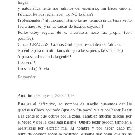
largas"
y automáticamente nos salimos del escenario, sin hacer caso al
Público, ke nos reclamaban...o NO lo oías??
Profesionales?? al máximo, ..tanto ke no hicimos ni un tema ke no
fuera nuestro...y ni las caídas de luz,nos cayaron!!
Porke estoy segura, de ke messtizzas tiene luz propia, (con
permiso).
Chico, GRACIAS, Gracias Guille por resos filetitos "aliñaos".
No entré para discutir, tan sólo, para ke supieras ke sabemos;)
Y para saludar a toda la gente!!
Ueeeeoo!!
Un saludo;) Silvia
Responder
Anónimo
08 agosto, 2008 19:16
Este es el definitivo, en nombre de Asedio queremos dar las
gracias a Chico por todo (que no fue poco) y a ti por hacer llegar
a la gente lo que ocurre por la zona. También muchas gracias por
el video y que la cosa siga palante. Quiero pedir perdón también a
Messtizzas por escribir mal su nombre y por haber dado mi
humilde opinión sobre lo ocurrido. Aunque hay cosas que no he