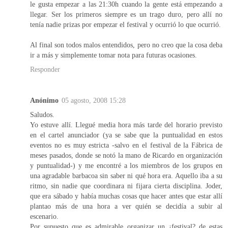
le gusta empezar a las 21:30h cuando la gente está empezando a
llegar. Ser los primeros siempre es un trago duro, pero allí no
tenía nadie prizas por empezar el festival y ocurrió lo que ocurrió.
Al final son todos malos entendidos, pero no creo que la cosa deba
ir a más y simplemente tomar nota para futuras ocasiones.
Responder
Anónimo
05 agosto, 2008 15:28
Saludos.
Yo estuve allí. Llegué media hora más tarde del horario previsto
en el cartel anunciador (ya se sabe que la puntualidad en estos
eventos no es muy estricta -salvo en el festival de la Fábrica de
meses pasados, donde se notó la mano de Ricardo en organización
y puntualidad-) y me encontré a los miembros de los grupos en
una agradable barbacoa sin saber ni qué hora era. Aquello iba a su
ritmo, sin nadie que coordinara ni fijara cierta disciplina. Joder,
que era sábado y había muchas cosas que hacer antes que estar allí
plantao más de una hora a ver quién se decidía a subir al
escenario.
Por supuesto que es admirable organizar un ¿festival? de estas