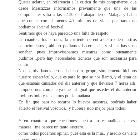
Quería aclarar, en referencia a la critica de mis compañeros, que
desde Messtizzas informamos previamente que una de las
componentes salía a las 22:30 de trabajar desde Málaga y había
que contar con al menos 40 minutos de viaje, por tanto no
podíamos abrir el festival.
Sentimos que os haya parecido una falta de respeto.
En cuanto a los parones, la corriente no entra dentro de nuestros
conocimientos , ahí no podiamos hacer nada, y si las bases no
sonaban pues improvisabamos mientras como buenamente
pudimos...pero hay necesidades técnicas que son necesarias para
continuar.
No nos olvidamos de que había otro grupo, simplemente hicimos
nuestro espectáculo, que es para lo que se nos llamó, y el tema de
que estabais cansados del dia anterior y que llevaseis 7 horas allí,
tampoco nos compete,ya que, al igual que ustedes el dia anterior
tuvimos bolo y tabajamos por la mañana.
En fin que para no tocaros lo huevos nosotras, podriais haber
abierto el festival vosotros...y hubiera sido mejor para todos.
Y en cuanto a que cuestiones nuestra profesionalidad de esa
manera...me parece un tanto rastrero...
como todos podemos opinar, pues esta es la mia...y asedio os viene
que ni pintao