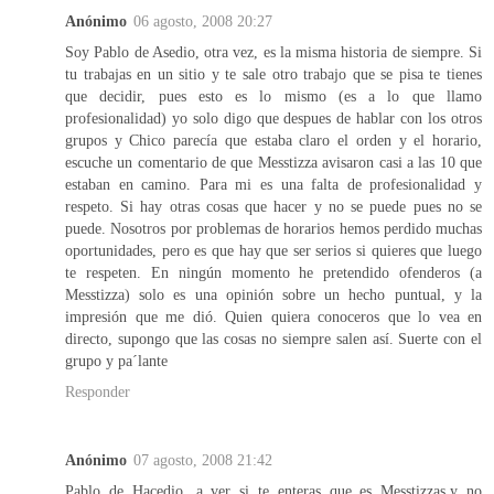
Anónimo
06 agosto, 2008 20:27
Soy Pablo de Asedio, otra vez, es la misma historia de siempre. Si
tu trabajas en un sitio y te sale otro trabajo que se pisa te tienes
que decidir, pues esto es lo mismo (es a lo que llamo
profesionalidad) yo solo digo que despues de hablar con los otros
grupos y Chico parecía que estaba claro el orden y el horario,
escuche un comentario de que Messtizza avisaron casi a las 10 que
estaban en camino. Para mi es una falta de profesionalidad y
respeto. Si hay otras cosas que hacer y no se puede pues no se
puede. Nosotros por problemas de horarios hemos perdido muchas
oportunidades, pero es que hay que ser serios si quieres que luego
te respeten. En ningún momento he pretendido ofenderos (a
Messtizza) solo es una opinión sobre un hecho puntual, y la
impresión que me dió. Quien quiera conoceros que lo vea en
directo, supongo que las cosas no siempre salen así. Suerte con el
grupo y pa´lante
Responder
Anónimo
07 agosto, 2008 21:42
Pablo de Hacedio...a ver si te enteras que es Messtizzas,y no