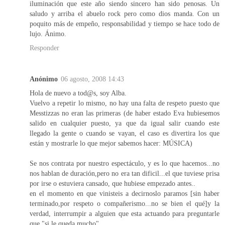
iluminación que este año siendo sincero han sido penosas. Un
saludo y arriba el abuelo rock pero como dios manda. Con un
poquito más de empeño, responsabilidad y tiempo se hace todo de
lujo. Ánimo.
Responder
Anónimo
06 agosto, 2008 14:43
Hola de nuevo a tod@s, soy Alba.
Vuelvo a repetir lo mismo, no hay una falta de respeto puesto que
Messtizzas no eran las primeras (de haber estado Eva hubiesemos
salido en cualquier puesto, ya que da igual salir cuando este
llegado la gente o cuando se vayan, el caso es divertira los que
están y mostrarle lo que mejor sabemos hacer: MÚSICA)
Se nos contrata por nuestro espectáculo, y es lo que hacemos...no
nos hablan de duración,pero no era tan dificil...el que tuviese prisa
por irse o estuviera cansado, que hubiese empezado antes..
en el momento en que vinisteis a decirnoslo paramos [sin haber
terminado,por respeto o compañerismo...no se bien el qué]y la
verdad, interrumpir a alguien que esta actuando para preguntarle
que "si le queda mucho"...