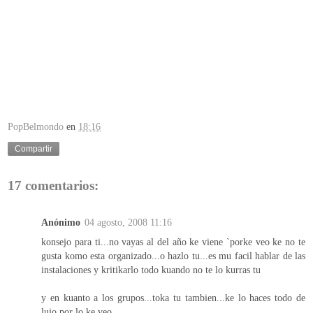
PopBelmondo
en
18:16
Compartir
17 comentarios:
Anónimo
04 agosto, 2008 11:16
konsejo para ti...no vayas al del año ke viene `porke veo ke no te
gusta komo esta organizado...o hazlo tu...es mu facil hablar de las
instalaciones y kritikarlo todo kuando no te lo kurras tu
y en kuanto a los grupos...toka tu tambien...ke lo haces todo de
lujo por lo ke veo..