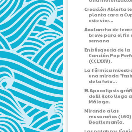
Creación Abierta le
planta cara a Cu
este vier...
Avalancha de teat
breve para el fin
semana
En búsqueda de la
Canción Pop Perf
(CCLXXV).
La Térmica muestr
una mirada "fash
de la foto...
El Apocalipsis gráf
de El Roto llega a
Málaga.
Mirando a las
musarañas (160) 
Beatlemanía.
Las palabras líqui