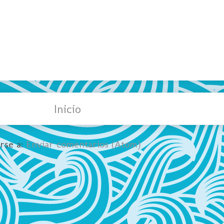
Inicio
irse a:
Enviar comentarios (Atom)