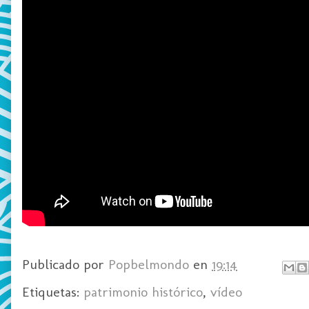
Publicado por
Popbelmondo
en
19:14
Etiquetas:
patrimonio histórico
,
vídeo