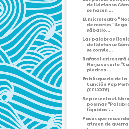
de Ildefonso Gó
se hacen ...
El microteatro "No
de martes" llega 
sábado...
Las palabras líqui
de Ildefonso Gó
se convie...
Rafatal estrenará 
Nerja su corto "C
piedras ...
En búsqueda de la
Canción Pop Perf
(CCLXXIV)
Se presenta el libr
poemas "Palabr
líquidas"...
Pasos que recuerda
crimen de guerra