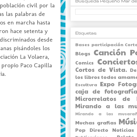
Búsqueda Pequeño Mar de
oblación civil por la
as las palabras de
mos en marcha hasta
ron hace setenta y
Etiquetas
discriminados desde
Bases participación Cort
anas pisándoles los
Canción P
Blogs
ociación La Volaera,
Concierto
Comics
 propio Paco Capilla
Cortos de Vista.
De
ia.
los libros todos amam
Expo
Fotog
Escultura
caja de fotografía
Microrrelatos de 
Mirando a las mu
Mirando a las musarañ
Músi
Muchas grafias
Pop Directo
Noticias
Relato
Publicaciones