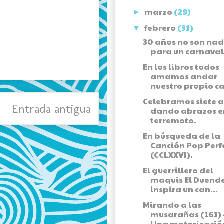
marzo
(29)
►
febrero
(31)
▼
30 años no son na
para un carnaval
En los libros todos
amamos andar
nuestro propio ca
Celebramos siete 
Entrada antigua
dando abrazos e
terremoto.
En búsqueda de la
Canción Pop Perf
(CCLXXVI).
El guerrillero del
maquis El Duend
inspira un can...
Mirando a las
musarañas (161) 
Una motorización