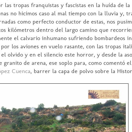
as tropas franquistas y fascistas en la huída de la p
s no hicimos caso al mal tiempo con la lluvia y, tr
jornadas como perfecto conductor de estas, nos pusi
ocos kilómetros dentro del largo camino que recorrie
mente el calvario inhumano sufriendo bombardeos in
r los aviones en vuelo rasante, con las tropas itali
l olvido y en el silencio este horror, y desde la as
e granito de arena, ese soplo para, como comentó el
López Cuenca
, barrer la capa de polvo sobre la Histor