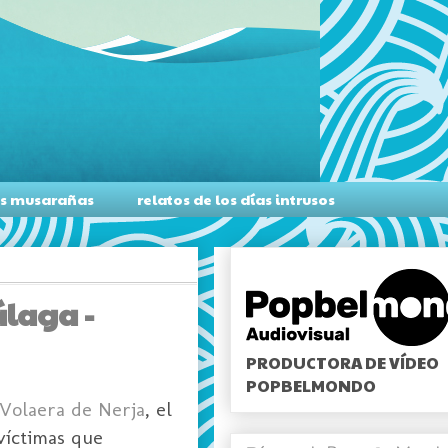
as musarañas
relatos de los días intrusos
álaga -
PRODUCTORA DE VÍDEO
POPBELMONDO
 Volaera de Nerja
, el
víctimas que