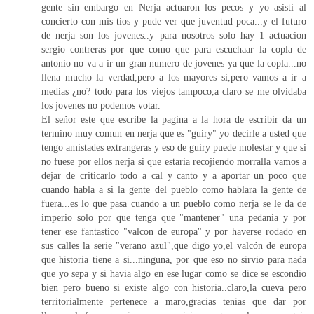
gente sin embargo en Nerja actuaron los pecos y yo asisti al
concierto con mis tios y pude ver que juventud poca...y el futuro
de nerja son los jovenes..y para nosotros solo hay 1 actuacion
sergio contreras por que como que para escuchaar la copla de
antonio no va a ir un gran numero de jovenes ya que la copla...no
llena mucho la verdad,pero a los mayores si,pero vamos a ir a
medias ¿no? todo para los viejos tampoco,a claro se me olvidaba
los jovenes no podemos votar.
El señor este que escribe la pagina a la hora de escribir da un
termino muy comun en nerja que es "guiry" yo decirle a usted que
tengo amistades extrangeras y eso de guiry puede molestar y que si
no fuese por ellos nerja si que estaria recojiendo morralla vamos a
dejar de criticarlo todo a cal y canto y a aportar un poco que
cuando habla a si la gente del pueblo como hablara la gente de
fuera...es lo que pasa cuando a un pueblo como nerja se le da de
imperio solo por que tenga que "mantener" una pedania y por
tener ese fantastico "valcon de europa" y por haverse rodado en
sus calles la serie "verano azul",que digo yo,el valcón de europa
que historia tiene a si...ninguna, por que eso no sirvio para nada
que yo sepa y si havia algo en ese lugar como se dice se escondio
bien pero bueno si existe algo con historia..claro,la cueva pero
territorialmente pertenece a maro,gracias tenias que dar por