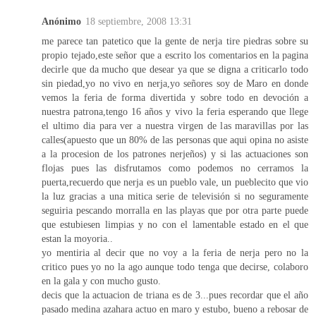
Anónimo
18 septiembre, 2008 13:31
me parece tan patetico que la gente de nerja tire piedras sobre su
propio tejado,este señor que a escrito los comentarios en la pagina
decirle que da mucho que desear ya que se digna a criticarlo todo
sin piedad,yo no vivo en nerja,yo señores soy de Maro en donde
vemos la feria de forma divertida y sobre todo en devoción a
nuestra patrona,tengo 16 años y vivo la feria esperando que llege
el ultimo dia para ver a nuestra virgen de las maravillas por las
calles(apuesto que un 80% de las personas que aqui opina no asiste
a la procesion de los patrones nerjeños) y si las actuaciones son
flojas pues las disfrutamos como podemos no cerramos la
puerta,recuerdo que nerja es un pueblo vale, un pueblecito que vio
la luz gracias a una mitica serie de televisión si no seguramente
seguiria pescando morralla en las playas que por otra parte puede
que estubiesen limpias y no con el lamentable estado en el que
estan la moyoria..
yo mentiria al decir que no voy a la feria de nerja pero no la
critico pues yo no la ago aunque todo tenga que decirse, colaboro
en la gala y con mucho gusto.
decis que la actuacion de triana es de 3...pues recordar que el año
pasado medina azahara actuo en maro y estubo, bueno a rebosar de