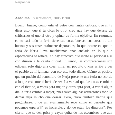
Responder
Anónimo
18 septiembre, 2008 19:00
Bueno, bueno, como esta el patio con tantas criticas, que si tu
dices esto, que si tu dices lo otro; creo que hay que dejarse de
criticarnos el uno al otro y opinar de forma objetiva. En resumen,
como casi todo la feria tiene sus cosas buenas, sus cosas no tan
buenas y sus cosas realmente deporables; lo que ocurre es, que la
feria de Nerja lleva muchisimos años anclada en lo que a
espectaculos se refiere; no hay atractivo que incite al personal a ir
con ilusion a la caseta oficial. Si señor, las comparaciones son
odiosas, solo digo una cosa, mirar un poquito 6 kms arriba y ver
el pueblo de Frigiliana, con eso esta todo dicho. COmo es posible
que un pueblo del renombre de Nerja presente una feria no acorde
a lo que realemte deberia de ser. La verdad que las cosas cambian
con el tiempo, a veces para mejor y otras apra peor, a ver si algun
dia la feria cambia a mejor, pues salvo algunas actuaciones todo lo
demas deja mucho que desear. Pero, claro tambien habria que
preguntarse: ¿ de un ayuntamiento seco como el desierto que
podemos esperar??, es increible, ¿ donde estan los dineros??. Por
cierto, que se den prisa y vayan quitando los escombros que aun