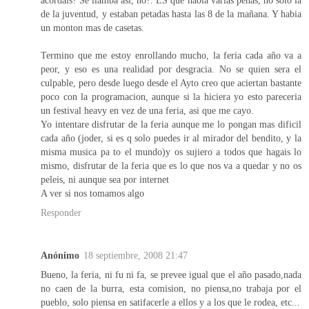
acordais? Se llamba asi, no?. ES que habia varias peñas, no solo la
de la juventud, y estaban petadas hasta las 8 de la mañana. Y habia
un monton mas de casetas.
Termino que me estoy enrollando mucho, la feria cada año va a
peor, y eso es una realidad por desgracia. No se quien sera el
culpable, pero desde luego desde el Ayto creo que aciertan bastante
poco con la programacion, aunque si la hiciera yo esto pareceria
un festival heavy en vez de una feria, asi que me cayo.
Yo intentare disfrutar de la feria aunque me lo pongan mas dificil
cada año (joder, si es q solo puedes ir al mirador del bendito, y la
misma musica pa to el mundo)y os sujiero a todos que hagais lo
mismo, disfrutar de la feria que es lo que nos va a quedar y no os
peleis, ni aunque sea por internet
A ver si nos tomamos algo
Responder
Anónimo
18 septiembre, 2008 21:47
Bueno, la feria, ni fu ni fa, se prevee igual que el año pasado,nada
no caen de la burra, esta comision, no piensa,no trabaja por el
pueblo, solo piensa en satifacerle a ellos y a los que le rodea, etc...