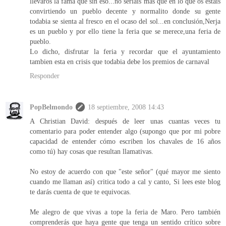
llevaros la fama que sin eso...no seriais mas que en lo que os estais
convirtiendo un pueblo decente y normalito donde su gente
todabia se sienta al fresco en el ocaso del sol...en conclusión,Nerja
es un pueblo y por ello tiene la feria que se merece,una feria de
pueblo.
Lo dicho, disfrutar la feria y recordar que el ayuntamiento
tambien esta en crisis que todabia debe los premios de carnaval
Responder
PopBelmondo
18 septiembre, 2008 14:43
A Christian David: después de leer unas cuantas veces tu
comentario para poder entender algo (supongo que por mi pobre
capacidad de entender cómo escriben los chavales de 16 años
como tú) hay cosas que resultan llamativas.
No estoy de acuerdo con que "este señor" (qué mayor me siento
cuando me llaman así) critica todo a cal y canto, Si lees este blog
te darás cuenta de que te equivocas.
Me alegro de que vivas a tope la feria de Maro. Pero también
comprenderás que haya gente que tenga un sentido crítico sobre