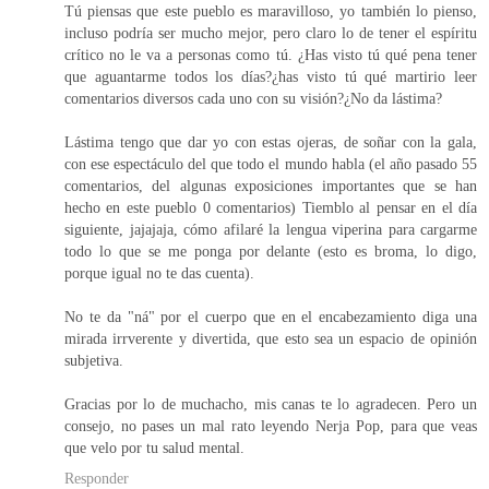
Tú piensas que este pueblo es maravilloso, yo también lo pienso,
incluso podría ser mucho mejor, pero claro lo de tener el espíritu
crítico no le va a personas como tú. ¿Has visto tú qué pena tener
que aguantarme todos los días?¿has visto tú qué martirio leer
comentarios diversos cada uno con su visión?¿No da lástima?
Lástima tengo que dar yo con estas ojeras, de soñar con la gala,
con ese espectáculo del que todo el mundo habla (el año pasado 55
comentarios, del algunas exposiciones importantes que se han
hecho en este pueblo 0 comentarios) Tiemblo al pensar en el día
siguiente, jajajaja, cómo afilaré la lengua viperina para cargarme
todo lo que se me ponga por delante (esto es broma, lo digo,
porque igual no te das cuenta).
No te da "ná" por el cuerpo que en el encabezamiento diga una
mirada irrverente y divertida, que esto sea un espacio de opinión
subjetiva.
Gracias por lo de muchacho, mis canas te lo agradecen. Pero un
consejo, no pases un mal rato leyendo Nerja Pop, para que veas
que velo por tu salud mental.
Responder