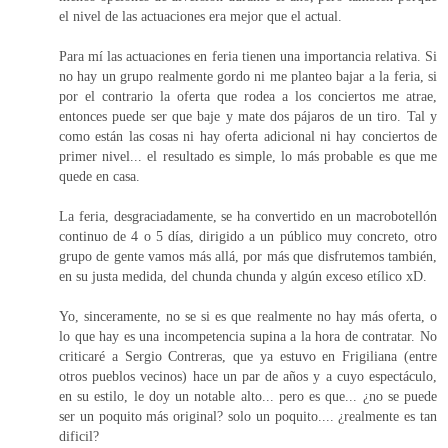
el nivel de las actuaciones era mejor que el actual.
Para mí las actuaciones en feria tienen una importancia relativa. Si
no hay un grupo realmente gordo ni me planteo bajar a la feria, si
por el contrario la oferta que rodea a los conciertos me atrae,
entonces puede ser que baje y mate dos pájaros de un tiro. Tal y
como están las cosas ni hay oferta adicional ni hay conciertos de
primer nivel... el resultado es simple, lo más probable es que me
quede en casa.
La feria, desgraciadamente, se ha convertido en un macrobotellón
continuo de 4 o 5 días, dirigido a un público muy concreto, otro
grupo de gente vamos más allá, por más que disfrutemos también,
en su justa medida, del chunda chunda y algún exceso etílico xD.
Yo, sinceramente, no se si es que realmente no hay más oferta, o
lo que hay es una incompetencia supina a la hora de contratar. No
criticaré a Sergio Contreras, que ya estuvo en Frigiliana (entre
otros pueblos vecinos) hace un par de años y a cuyo espectáculo,
en su estilo, le doy un notable alto... pero es que... ¿no se puede
ser un poquito más original? solo un poquito.... ¿realmente es tan
dificil?