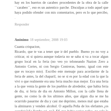
hay en los huertos de carabeo procedentes de la obra de la calle
´´carabeo´´, eso es un autentico parche. Disculpas a todo aquel que
haya podido ofender con mis comentarios, pero es lo que percibo,
.
Responder
Anónimo
18 septiembre, 2008 19:03
Cuanta crispacion,
Ricardo, que te vas a tener que ir del pueblo. Bueno yo no voy a
criticar, ni si quiera aunque todavia no se saba si va a tocar algun
grupo local en la feria (no veo yo teloneando Nazion Zero a
Antonio Cortes, ni con Sergio Contreras, bueno, igual con este
que es tocayo mio). Escribo este mensaje para acordarme de la
feria de antes, la del chaparil, no se si es por la edad con la que la
vivi o que realmente era una feria mucho mas mejor. Era una feria
a la que venia la gente de los pueblos de alrededor, que habia feria
de dia, si feria de dia en Antonio Millon, con la calle llena de
gente, no como la de los ultimos años, que algun dia se me ha
ocurrido pasarme de dia y casi me deprimo, menos mal que estaba
la alminares y venden alcohol. O aquella Peña de los elefantes ¿os