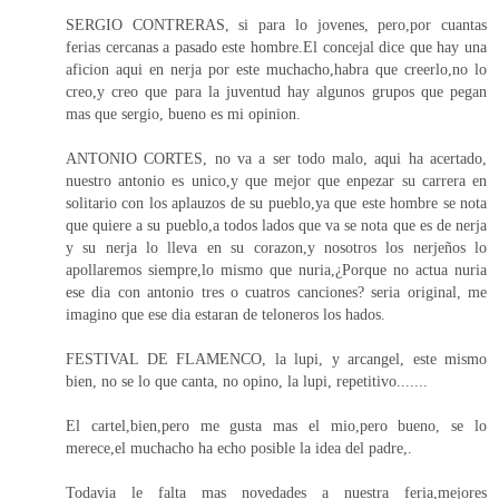
SERGIO CONTRERAS, si para lo jovenes, pero,por cuantas
ferias cercanas a pasado este hombre.El concejal dice que hay una
aficion aqui en nerja por este muchacho,habra que creerlo,no lo
creo,y creo que para la juventud hay algunos grupos que pegan
mas que sergio, bueno es mi opinion.
ANTONIO CORTES, no va a ser todo malo, aqui ha acertado,
nuestro antonio es unico,y que mejor que enpezar su carrera en
solitario con los aplauzos de su pueblo,ya que este hombre se nota
que quiere a su pueblo,a todos lados que va se nota que es de nerja
y su nerja lo lleva en su corazon,y nosotros los nerjeños lo
apollaremos siempre,lo mismo que nuria,¿Porque no actua nuria
ese dia con antonio tres o cuatros canciones? seria original, me
imagino que ese dia estaran de teloneros los hados.
FESTIVAL DE FLAMENCO, la lupi, y arcangel, este mismo
bien, no se lo que canta, no opino, la lupi, repetitivo.......
El cartel,bien,pero me gusta mas el mio,pero bueno, se lo
merece,el muchacho ha echo posible la idea del padre,.
Todavia le falta mas novedades a nuestra feria,mejores