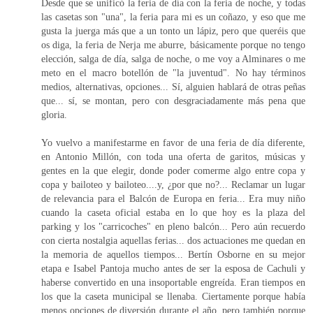
Desde que se unificó la feria de día con la feria de noche, y todas
las casetas son "una", la feria para mi es un coñazo, y eso que me
gusta la juerga más que a un tonto un lápiz, pero que queréis que
os diga, la feria de Nerja me aburre, básicamente porque no tengo
elección, salga de día, salga de noche, o me voy a Alminares o me
meto en el macro botellón de "la juventud". No hay términos
medios, alternativas, opciones... Sí, alguien hablará de otras peñas
que... sí, se montan, pero con desgraciadamente más pena que
gloria.
Yo vuelvo a manifestarme en favor de una feria de día diferente,
en Antonio Millón, con toda una oferta de garitos, músicas y
gentes en la que elegir, donde poder comerme algo entre copa y
copa y bailoteo y bailoteo....y, ¿por que no?... Reclamar un lugar
de relevancia para el Balcón de Europa en feria... Era muy niño
cuando la caseta oficial estaba en lo que hoy es la plaza del
parking y los "carricoches" en pleno balcón... Pero aún recuerdo
con cierta nostalgia aquellas ferias... dos actuaciones me quedan en
la memoria de aquellos tiempos... Bertín Osborne en su mejor
etapa e Isabel Pantoja mucho antes de ser la esposa de Cachuli y
haberse convertido en una insoportable engreída. Eran tiempos en
los que la caseta municipal se llenaba. Ciertamente porque había
menos opciones de diversión durante el año, pero también porque