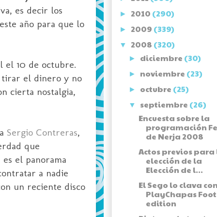
a, es decir los
2010
(290)
►
este año para que lo
2009
(339)
►
2008
(320)
▼
diciembre
(30)
►
l el 10 de octubre.
noviembre
(23)
►
 tirar el dinero y no
octubre
(25)
►
 cierta nostalgia,
septiembre
(26)
▼
Encuesta sobre la
programación Fe
 a
Sergio Contreras
,
de Nerja 2008
verdad que
Actos previos para 
e es el panorama
elección de la
Elección de l...
ontratar a nadie
El Sego lo clava co
on un reciente disco
PlayChapas Foot
edition