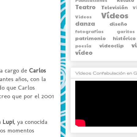
Teatro
Televisión
V
Vídeos
Videos
danza
diseño
fotografías
garitos
patrimonio histórico
v
videoclip
poesía
vídeo
 a cargo de
Carlos
Vídeos Confabulación en G
antes años, con la
do que Carlos
creo que por el 2001
a Lupi
, ya conocida
 los momentos