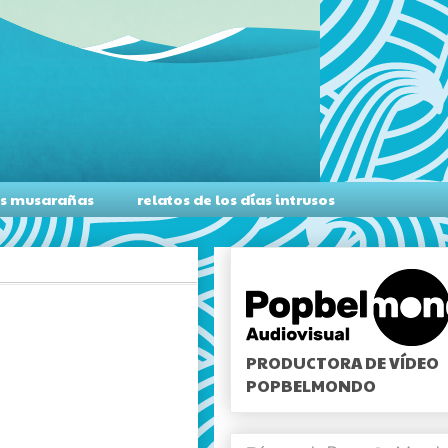
as musarañas
relatos de los días intrusos
PRODUCTORA DE VÍDEO
POPBELMONDO