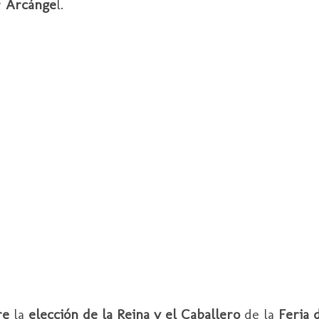
r
Arcánge
l.
re
la
elección de la Reina y el Caballero
de la
Feria 