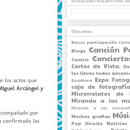
Búsqueda Pequeño Mar de
Etiquetas
Bases participación Cort
Canción P
Blogs
Concierto
Comics
Cortos de Vista.
De
los libros todos amam
Expo
Fotog
e los actos que
Escultura
caja de fotografía
Miguel Arcángel y
Microrrelatos de 
Mirando a las mu
Mirando a las musarañ
acompañado por
Músi
Muchas grafias
a confirmado las
Pop Directo
Noticias
Relato
Publicaciones