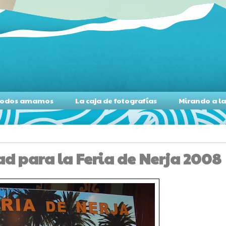
s todos amamos
La caja de fotografías
Mirando a l
dad para la Feria de Nerja 2008