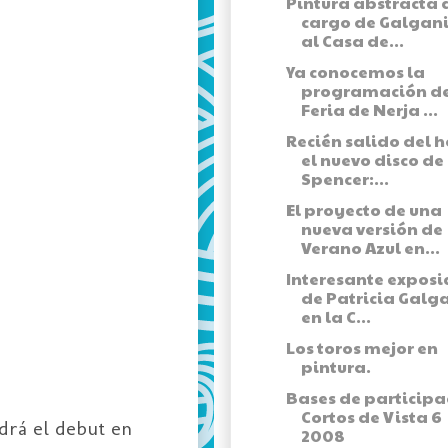
Pintura abstracta 
cargo de Galgani
al Casa de...
Ya conocemos la
programación de
Feria de Nerja ...
Recién salido del 
el nuevo disco de
Spencer:...
El proyecto de una
nueva versión de
Verano Azul en...
Interesante exposi
de Patricia Galg
en la C...
Los toros mejor en
pintura.
Bases de participa
Cortos de Vista 6
ndrá el debut en
2008