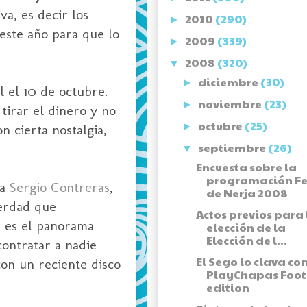
a, es decir los
2010
(290)
►
este año para que lo
2009
(339)
►
2008
(320)
▼
diciembre
(30)
►
l el 10 de octubre.
noviembre
(23)
►
 tirar el dinero y no
octubre
(25)
►
 cierta nostalgia,
septiembre
(26)
▼
Encuesta sobre la
programación Fe
 a
Sergio Contreras
,
de Nerja 2008
verdad que
Actos previos para 
e es el panorama
elección de la
Elección de l...
ontratar a nadie
El Sego lo clava co
on un reciente disco
PlayChapas Foot
edition