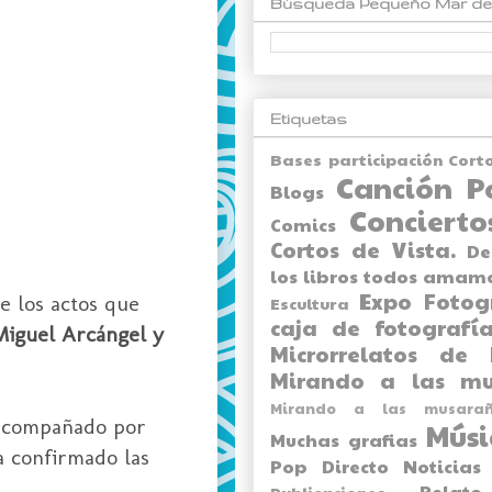
Búsqueda Pequeño Mar de
Etiquetas
Bases participación Cort
Canción P
Blogs
Concierto
Comics
Cortos de Vista.
De
los libros todos amam
Expo
Fotog
e los actos que
Escultura
caja de fotografía
Miguel Arcángel y
Microrrelatos de 
Mirando a las mu
Mirando a las musarañ
acompañado por
Músi
Muchas grafias
a confirmado las
Pop Directo
Noticias
Relato
Publicaciones