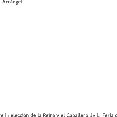
r
Arcánge
l.
re
la
elección de la Reina y el Caballero
de la
Feria 