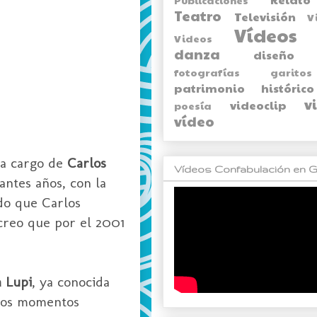
Teatro
Televisión
V
Vídeos
Videos
danza
diseño
fotografías
garitos
patrimonio histórico
v
videoclip
poesía
vídeo
 a cargo de
Carlos
Vídeos Confabulación en G
antes años, con la
do que Carlos
creo que por el 2001
a Lupi
, ya conocida
 los momentos