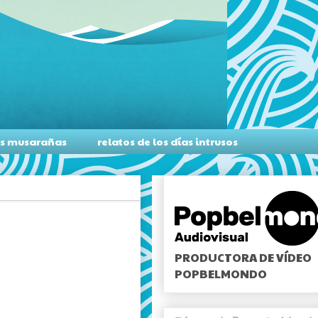
as musarañas
relatos de los días intrusos
PRODUCTORA DE VÍDEO
POPBELMONDO