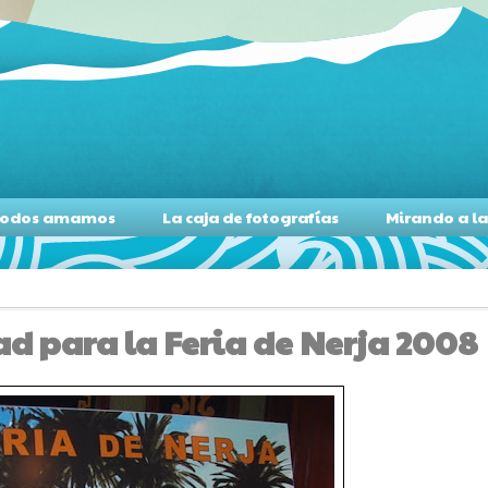
s todos amamos
La caja de fotografías
Mirando a l
dad para la Feria de Nerja 2008