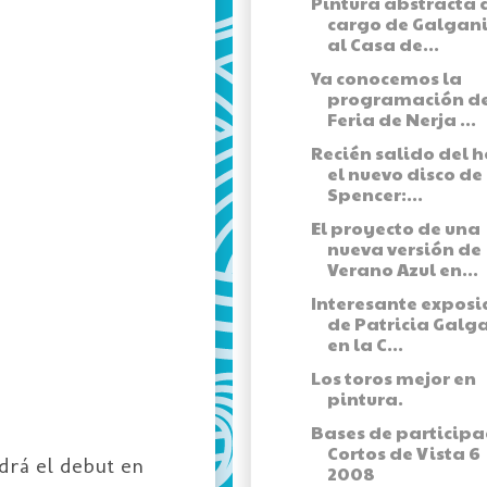
Pintura abstracta 
cargo de Galgani
al Casa de...
Ya conocemos la
programación de
Feria de Nerja ...
Recién salido del 
el nuevo disco de
Spencer:...
El proyecto de una
nueva versión de
Verano Azul en...
Interesante exposi
de Patricia Galg
en la C...
Los toros mejor en
pintura.
Bases de participa
Cortos de Vista 6
ndrá el debut en
2008