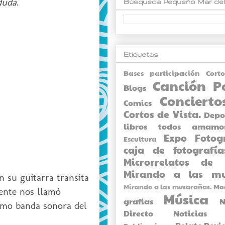
duda
.
Búsqueda Pequeño Mar del
Etiquetas
Bases participación Cort
Canción P
Blogs
Concierto
Comics
Cortos de Vista.
Depo
libros todos amamo
Expo
Fotog
Escultura
caja de fotografía
Microrrelatos de 
Mirando a las mu
 su guitarra transita
Mo
Mirando a las musarañas.
mente nos llamó
Música
grafias
N
como banda sonora del
Directo
Noticias