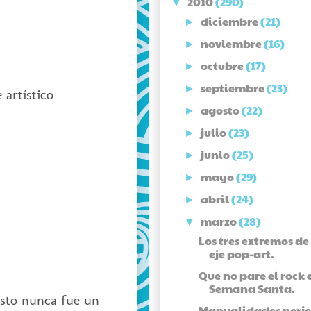
2010
(290)
▼
diciembre
(21)
►
noviembre
(16)
►
octubre
(17)
►
septiembre
(23)
►
artístico
agosto
(22)
►
julio
(23)
►
junio
(25)
►
mayo
(29)
►
abril
(24)
►
marzo
(28)
▼
Los tres extremos de
eje pop-art.
Que no pare el rock 
Semana Santa.
 esto nunca fue un
Manualidades nerj