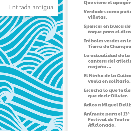
Que viene el apagón
Entrada antigua
Verdades como puño
viñetas.
Spencer en busca de
toque para el dire
Tréboles verdes en l
Tierra de Chanque
La actualidad de la
cantera del atlet
nerjeño ...
El Ninho de la Guita
vuela en solitario.
Escucha lo que te ti
que decir Olivier.
Adios a Miguel Delib
Anímate para el 13º
Festival de Teatro
Aficionado.