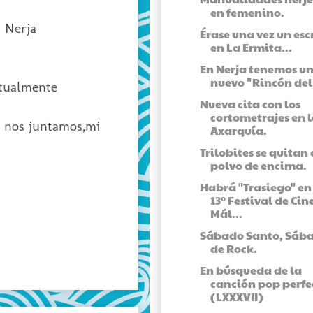
en femenino.
n Nerja
Érase una vez un esc
en La Ermita...
En Nerja tenemos u
nuevo "Rincón del 
ctualmente
Nueva cita con los
cortometrajes en 
s nos juntamos,mi
Axarquía.
Trilobites se quitan 
polvo de encima.
Habrá "Trasiego" en 
13º Festival de Cin
Mál...
Sábado Santo, Sáb
de Rock.
En búsqueda de la
canción pop perfe
(LXXXVII)