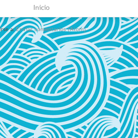
Inicio
irse a:
Enviar comentarios (Atom)