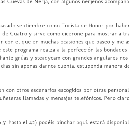
 las Cuevas de Nerja, con algunos nerjeños acompañá
 pasado septiembre como Turista de Honor por haber
a de Cuatro y sirve como cicerone para mostrar a tra
mar con el que en muchas ocasiones que paseo y me a
 este programa realza a la perfección las bondades p
iante grúas y steadycam con grandes angulares nos 
s días sin apenas darnos cuenta. estupenda manera d
n con otros escenarios escogidos por otras personal
uñeteras llamadas y mensajes telefónicos. Pero clar
 31 hasta el 42) podéis pinchar
aquí
. estará disponib