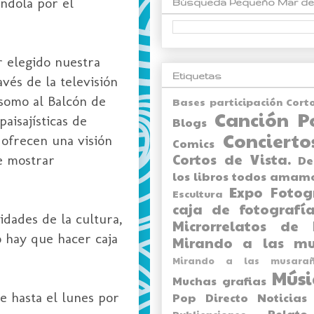
ndola por el
Búsqueda Pequeño Mar de
 elegido nuestra
Etiquetas
vés de la televisión
somo al Balcón de
Bases participación Cort
Canción P
aisajísticas de
Blogs
Concierto
ofrecen una visión
Comics
Cortos de Vista.
e mostrar
De
los libros todos amam
Expo
Fotog
Escultura
caja de fotografía
idades de la cultura,
Microrrelatos de 
o hay que hacer caja
Mirando a las mu
Mirando a las musarañ
Músi
Muchas grafias
le hasta el lunes por
Pop Directo
Noticias
Relato
Publicaciones