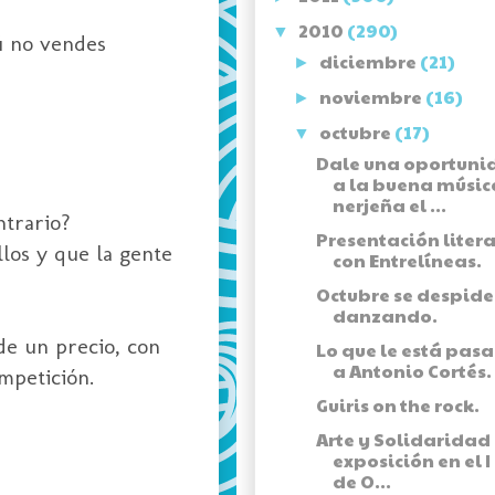
2010
(290)
▼
Tú no vendes
diciembre
(21)
►
noviembre
(16)
►
octubre
(17)
▼
Dale una oportuni
a la buena músic
nerjeña el ...
ntrario?
Presentación liter
los y que la gente
con Entrelíneas.
Octubre se despide
danzando.
de un precio, con
Lo que le está pas
a Antonio Cortés.
mpetición.
Guiris on the rock.
Arte y Solidaridad
exposición en el I
de O...