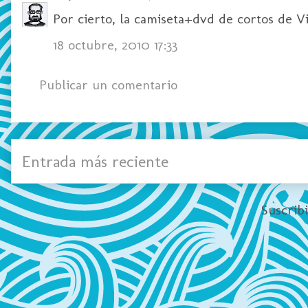
Por cierto, la camiseta+dvd de cortos de Vi
18 octubre, 2010 17:33
Publicar un comentario
Entrada más reciente
Suscrib