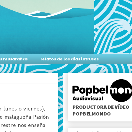
as musarañas
relatos de los días intrusos
PRODUCTORA DE VÍDEO
n lunes o viernes),
POPBELMONDO
nte malagueña Pasión
rrestre nos enseña