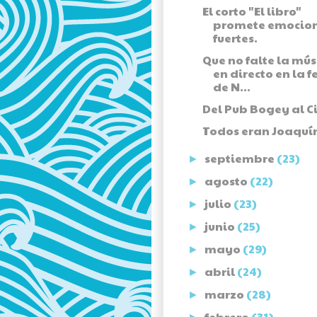
El corto "El libro"
promete emocio
fuertes.
Que no falte la mús
en directo en la f
de N...
Del Pub Bogey al Ci
Todos eran Joaquí
septiembre
(23)
►
agosto
(22)
►
julio
(23)
►
junio
(25)
►
mayo
(29)
►
abril
(24)
►
marzo
(28)
►
febrero
(31)