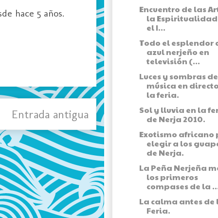
Encuentro de las Ar
sde hace 5 años.
la Espiritualidad
el I...
Todo el esplendor 
azul nerjeño en
televisión (...
Luces y sombras de
música en direct
la feria.
Sol y lluvia en la fe
Entrada antigua
de Nerja 2010.
Exotismo africano
elegir a los guap
de Nerja.
La Peña Nerjeña m
los primeros
compases de la ..
La calma antes de 
Feria.