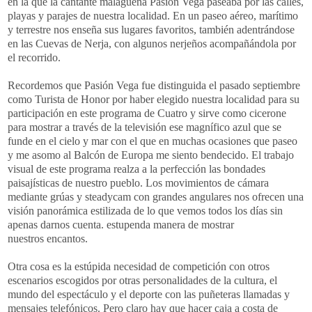
en la que la cantante malagueña Pasión Vega paseaba por las calles,
playas y parajes de nuestra localidad. En un paseo aéreo, marítimo
y terrestre nos enseña sus lugares favoritos, también adentrándose
en las Cuevas de Nerja, con algunos nerjeños acompañándola por
el recorrido.
Recordemos que Pasión Vega fue distinguida el pasado septiembre
como Turista de Honor por haber elegido nuestra localidad para su
participación en este programa de Cuatro y sirve como cicerone
para mostrar a través de la televisión ese magnífico azul que se
funde en el cielo y mar con el que en muchas ocasiones que paseo
y me asomo al Balcón de Europa me siento bendecido. El trabajo
visual de este programa realza a la perfección las bondades
paisajísticas de nuestro pueblo. Los movimientos de cámara
mediante grúas y steadycam con grandes angulares nos ofrecen una
visión panorámica estilizada de lo que vemos todos los días sin
apenas darnos cuenta. estupenda manera de mostrar
nuestros encantos.
Otra cosa es la estúpida necesidad de competición con otros
escenarios escogidos por otras personalidades de la cultura, el
mundo del espectáculo y el deporte con las puñeteras llamadas y
mensajes telefónicos. Pero claro hay que hacer caja a costa de