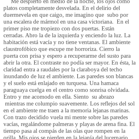
Me despierto en medio de la noche, los ojos como
platos completamente desvelada. En el delirio del
duermevela en que caigo, me imagino que
subo por
una escalera de mármol en una casa victoriana.
En el
primer piso me tropiezo con dos puertas. Están
cerradas. Abro la de la izquierda y enciendo la luz. La
habitación está vacía y no tiene ventanas. El ambiente
claustrofóbico que escupe me horroriza. Cierro la
puerta con prisa y espero a recuperarme del susto para
abrir la otra. El contraste no podía ser mayor. En ésta, la
claridad entra a raudales por la claraboya del techo
inundando de luz el ambiente. Las paredes son blancas
y el suelo está enlajado en turquesa. Una hamaca
paraguaya cuelga en el centro como sonrisa olvidada.
Entro y me acomodo en ella. Siento
su abrazo
mientras me columpio suavemente. Los reflejos del sol
en el ambiente me traen a la memoria lejanas marinas.
Con trazo decidido vuela mi mente sobre las paredes
vacías, regalándome palmeras y playas de arena fina. El
tiempo pasa al compás de las olas que rompen en la
orilla. Mis ojos se pierden en la lejanía del lucernario.