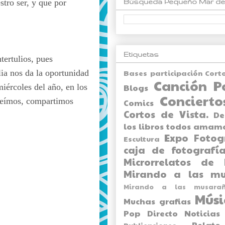
tro ser, y que por
Búsqueda Pequeño Mar de
Etiquetas
tertulios, pues
ia nos da la oportunidad
Bases participación Cort
Canción P
iércoles del año, en los
Blogs
Concierto
 reímos, compartimos
Comics
Cortos de Vista.
De
los libros todos amam
Expo
Fotog
Escultura
caja de fotografía
Microrrelatos de 
Mirando a las mu
Mirando a las musarañ
Músi
Muchas grafias
Pop Directo
Noticias
Relato
Publicaciones