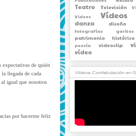
Teatro
Televisión
V
Vídeos
Videos
danza
diseño
fotografías
garitos
patrimonio histórico
v
videoclip
poesía
vídeo
s expectativas de quién
Vídeos Confabulación en G
 la llegada de cada
al igual que nosotros
racias por hacerme feliz