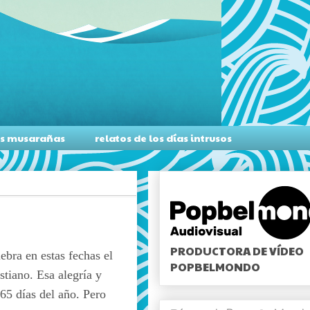
as musarañas
relatos de los días intrusos
PRODUCTORA DE VÍDEO
ebra en estas fechas el
POPBELMONDO
tiano. Esa alegría y
365 días del año. Pero