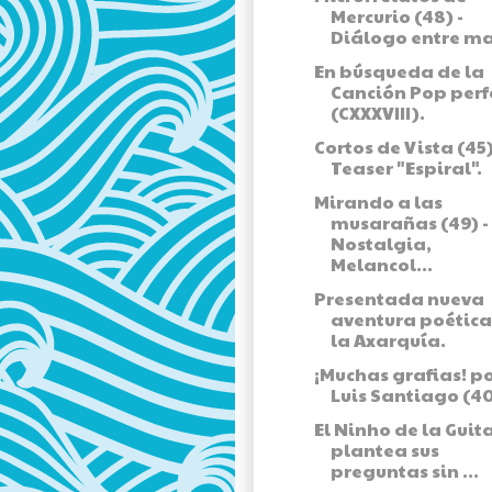
Mercurio (48) -
Diálogo entre m
En búsqueda de la
Canción Pop perf
(CXXXVIII).
Cortos de Vista (45)
Teaser "Espiral".
Mirando a las
musarañas (49) -
Nostalgia,
Melancol...
Presentada nueva
aventura poética
la Axarquía.
¡Muchas grafias! p
Luis Santiago (4
El Ninho de la Guit
plantea sus
preguntas sin ...