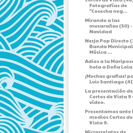
Fotografías de
"Cosecha neg...
Mirando a las
musarañas (50) -
Navidad
Nerja Pop Directo (2
Banda Municipal
Música ...
Adios a la Maripos
hola a Doña Lola
¡Muchas grafias! p
Luis Santiago (41
La presentación de
Cortos de Vista 9
vídeo.
Presentamos ante 
medios Cortos de
Vista 9.
Microrrelatos de