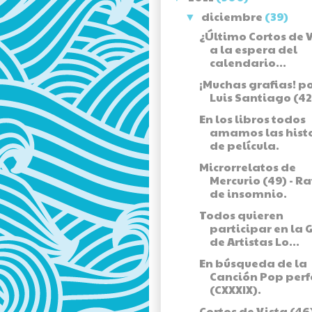
diciembre
(39)
▼
¿Último Cortos de 
a la espera del
calendario...
¡Muchas grafias! p
Luis Santiago (42
En los libros todos
amamos las hist
de película.
Microrrelatos de
Mercurio (49) - R
de insomnio.
Todos quieren
participar en la 
de Artistas Lo...
En búsqueda de la
Canción Pop perf
(CXXXIX).
Cortos de Vista (46)