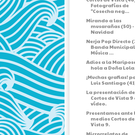
Fotografías de
"Cosecha neg...
Mirando a las
musarañas (50) -
Navidad
Nerja Pop Directo (2
Banda Municipal
Música ...
Adios a la Maripos
hola a Doña Lola
¡Muchas grafias! p
Luis Santiago (41
La presentación de
Cortos de Vista 9
vídeo.
Presentamos ante 
medios Cortos de
Vista 9.
Microrrelatos de