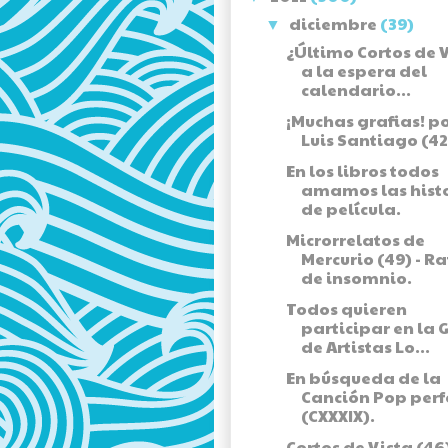
diciembre
(39)
▼
¿Último Cortos de 
a la espera del
calendario...
¡Muchas grafias! p
Luis Santiago (42
En los libros todos
amamos las hist
de película.
Microrrelatos de
Mercurio (49) - R
de insomnio.
Todos quieren
participar en la 
de Artistas Lo...
En búsqueda de la
Canción Pop perf
(CXXXIX).
Cortos de Vista (46)