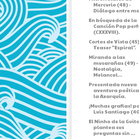
Mercurio (48) -
Diálogo entre m
En búsqueda de la
Canción Pop perf
(CXXXVIII).
Cortos de Vista (45)
Teaser "Espiral".
Mirando a las
musarañas (49) -
Nostalgia,
Melancol...
Presentada nueva
aventura poética
la Axarquía.
¡Muchas grafias! p
Luis Santiago (4
El Ninho de la Guit
plantea sus
preguntas sin ...