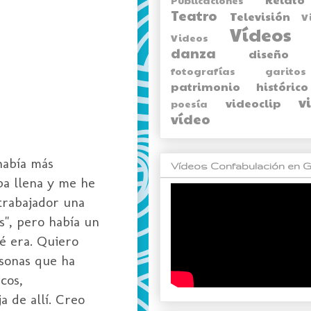
Teatro
Televisión
V
Vídeos
Videos
danza
diseño
fotografías
garitos
patrimonio histórico
v
videoclip
poesía
vídeo
había más
Vídeos Confabulación en G
ba llena y me he
 trabajador una
s", pero había un
é era. Quiero
rsonas que ha
cos,
a de allí. Creo