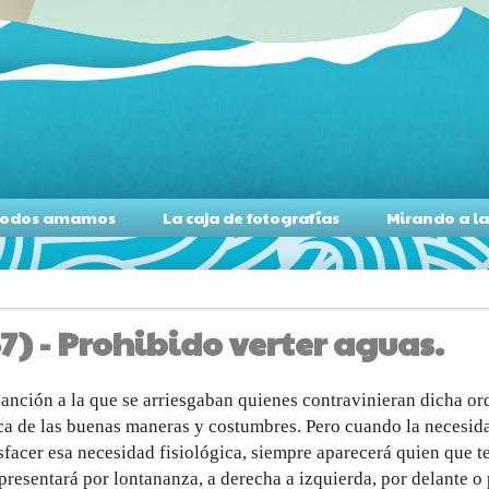
s todos amamos
La caja de fotografías
Mirando a l
) - Prohibido verter aguas.
sanción a la que se arriesgaban quienes contravinieran dicha ord
ca de las buenas maneras y costumbres. Pero cuando la necesida
sfacer esa necesidad fisiológica, siempre aparecerá quien que te 
presentará por lontananza, a derecha a izquierda, por delante o 