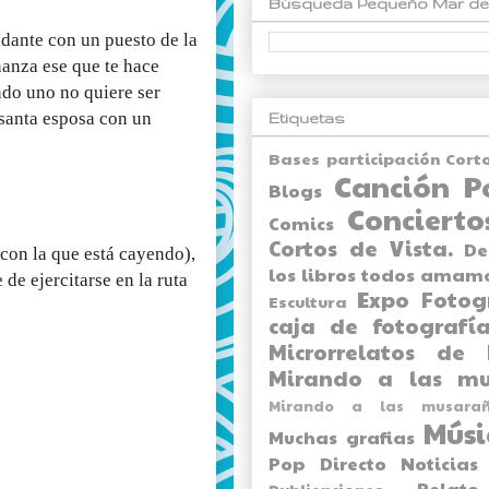
Búsqueda Pequeño Mar de
dante con un puesto de la
nanza ese que te hace
ndo uno no quiere ser
 santa esposa con un
Etiquetas
Bases participación Cort
Canción P
Blogs
Concierto
Comics
Cortos de Vista.
De
 con la que está cayendo),
los libros todos amam
de ejercitarse en la ruta
Expo
Fotog
Escultura
caja de fotografía
Microrrelatos de 
Mirando a las mu
Mirando a las musarañ
Músi
Muchas grafias
Pop Directo
Noticias
Relato
Publicaciones