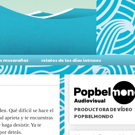
as musarañas
relatos de los días intrusos
PRODUCTORA DE VÍDEO
en. Qué difícil se hace el
POPBELMONDO
d aprieta y te encuentras
haga desistir. Ya te
por detrás.