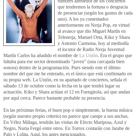
rumores alrededor de los conciertos
que tendremos la fortuna o desgracia
de presenciar (según los gustos de cada
uno). A los ya comentados
anteriormente en Nerja Pop, en virtud
al avance que dio Miguel Martín en
Telenerja, Manuel Orta, Kiko y Shara
y Antonio Carmona, hoy al mediodía
el locutor de Radio Nerja Juventud
Martín Carlos ha añadido el nombre de
La Unión
. Era el grupo que
faltaba para ese sector denominado "joven" (una carcajada bien
sonora) dentro de la programación. Pues siendo este el último
nombre del que me he enterado, es el único que está confirmado en
su propia web. La Unión, en su apartado de conciertos, señala el
sábado 13 de octubre como la fecha en la que tendrá lugar su
actuación. Kiko y Shara actúan el 12 en Fuengirola, así que andan
por aquí cerca. Parece bastante probable su presencia.
En las próximas ferias, el buen pop o simplemente, la buena música
(según nuestro propio criterio) no parece que campe a sus anchas.
En Vélez Málaga, tendrán las visitas de Efecto Mariposa, Azul y
Negro, Nuria Fergó entre otros. En Torrox contarán con Jarabe de
Palo y Lolita. Aquí, los antes mencionados.