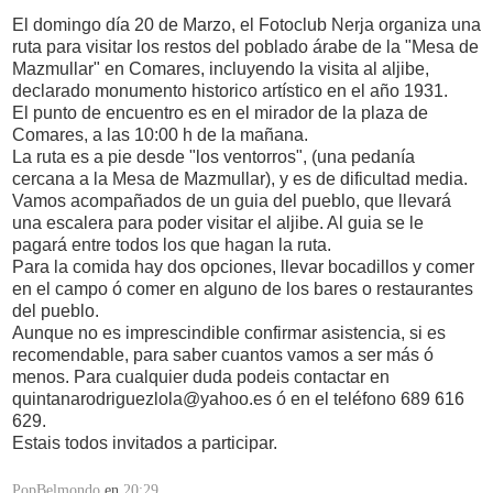
E
l domingo día 20 de Marzo, el Fotoclub Nerja organiza una
ruta para visitar los restos del poblado árabe de la "Mesa de
Mazmullar" en Comares, incluyendo la visita al aljibe,
declarado monumento historico artístico en el año 1931.
El punto de encuentro es en el mirador de la plaza de
Comares, a las 10:00 h de la mañana.
La ruta es a pie desde "los ventorros", (una pedanía
cercana a la Mesa de Mazmullar), y es de dificultad media.
Vamos acompañados de un guia del pueblo, que llevará
una escalera para poder visitar el aljibe. Al guia se le
pagará entre todos los que hagan la ruta.
Para la comida hay dos opciones, llevar bocadillos y comer
en el campo ó comer en alguno de los bares o restaurantes
del pueblo.
Aunque no es imprescindible confirmar asistencia, si es
recomendable, para saber cuantos vamos a ser más ó
menos. Para cualquier duda podeis contactar en
quintanarodriguezlola@yahoo.es ó en el teléfono 689 616
629.
Estais todos invitados a participar.
PopBelmondo
en
20:29