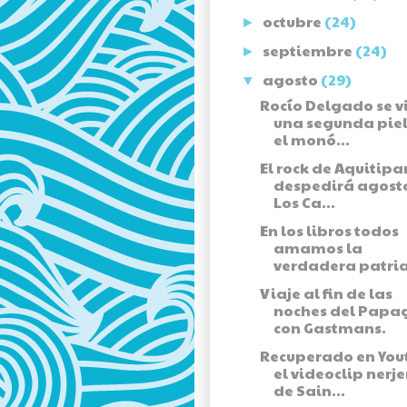
octubre
(24)
►
septiembre
(24)
►
agosto
(29)
▼
Rocío Delgado se v
una segunda piel
el monó...
El rock de Aquitipar
despedirá agost
Los Ca...
En los libros todos
amamos la
verdadera patria
Viaje al fin de las
noches del Papa
con Gastmans.
Recuperado en You
el videoclip nerj
de Sain...