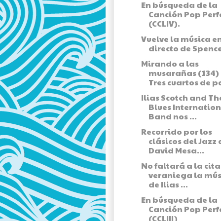
En búsqueda de la
Canción Pop Perf
(CCLIV).
Vuelve la música e
directo de Spence
Mirando a las
musarañas (134) 
Tres cuartos de 
Ilias Scotch and Th
Blues Internatio
Band nos ...
Recorrido por los
clásicos del Jazz 
David Mesa...
No faltará a la cita
veraniega la mús
de Ilias ...
En búsqueda de la
Canción Pop Perf
(CCLIII)