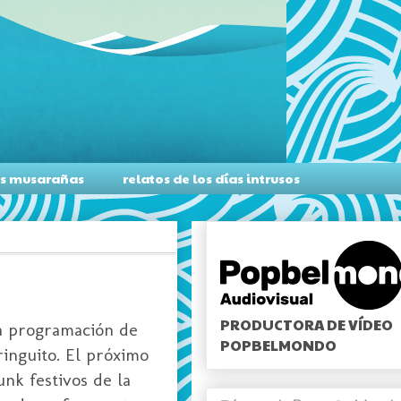
as musarañas
relatos de los días intrusos
PRODUCTORA DE VÍDEO
la programación de
POPBELMONDO
inguito. El próximo
unk festivos de la