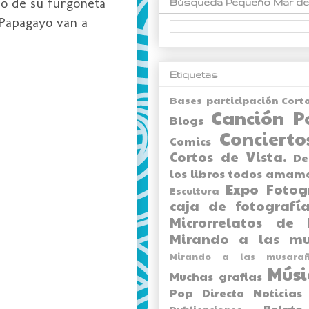
o de su furgoneta
Búsqueda Pequeño Mar de
 Papagayo van a
Etiquetas
Bases participación Cort
Canción P
Blogs
Concierto
Comics
Cortos de Vista.
De
los libros todos amam
Expo
Fotog
Escultura
caja de fotografía
Microrrelatos de 
Mirando a las mu
Mirando a las musarañ
Músi
Muchas grafias
Pop Directo
Noticias
Relato
Publicaciones