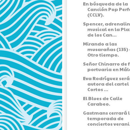
En búsqueda de la
Canción Pop Perf
(CCLV).
Spencer, adrenali
musical en la Pl
de los Can...
Mirando a las
musarañas (135) 
Otro tiempo.
Señor Chinarro de f
portuaria en Má
Eva Rodríguez será
autora del cartel
Cortos ...
El Blues de Calle
Carabeo.
Gastmans cerrará 
temporada de
conciertos verani.