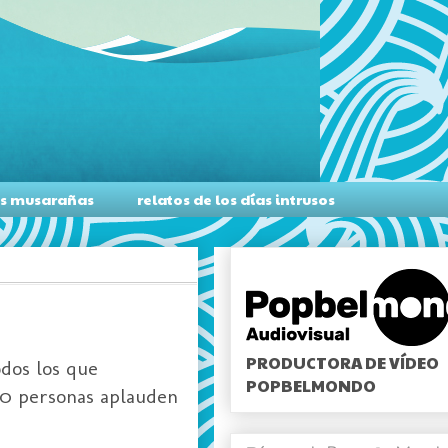
as musarañas
relatos de los días intrusos
PRODUCTORA DE VÍDEO
dos los que
POPBELMONDO
50 personas aplauden