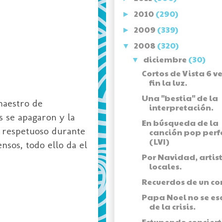
2010
(290)
►
2009
(339)
►
2008
(320)
▼
diciembre
(30)
▼
Cortos de Vista 6 v
fin la luz.
Una "bestia" de la
aestro de
interpretación.
s se apagaron y la
En búsqueda de la
io respetuoso durante
canción pop perf
(LVI)
nsos, todo ello da el
Por Navidad, artis
locales.
Recuerdos de un co
Papa Noel no se e
de la crisis.
Estupendo concier