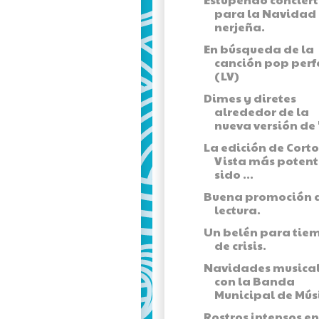
para la Navidad
nerjeña.
En búsqueda de la
canción pop perf
(LV)
Dimes y diretes
alrededor de la
nueva versión de "
La edición de Corto
Vista más potent
sido ...
Buena promoción a
lectura.
Un belén para tie
de crisis.
Navidades musica
con la Banda
Municipal de Músi
Rostros intensos en