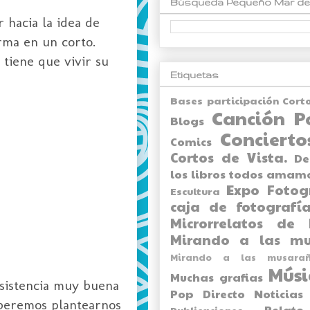
Búsqueda Pequeño Mar de
 hacia la idea de
rma en un corto.
 tiene que vivir su
Etiquetas
Bases participación Cort
Canción P
Blogs
Concierto
Comics
Cortos de Vista.
De
los libros todos amam
Expo
Fotog
Escultura
caja de fotografía
Microrrelatos de 
Mirando a las mu
Mirando a las musarañ
Músi
Muchas grafias
Asistencia muy buena
Pop Directo
Noticias
eberemos plantearnos
Relato
Publicaciones