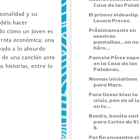
Casa de las Pala
sonalidad y su
El primer videoclip
Locura Precoz.
déis hacer
Próximamente en
rdo cómo un joven es
vuestras
rrota económica; una
pantallas...un n
héro...
vado a lo absurdo
r de una canción ante
Pamela Pérez exp
en la Casa de las
 historias, entre lo
Palabras.
Nuevas iniciativas
para Maro.
Para llevar bien la
crisis, pon un sé l
en tu...
Bonito, bonito cart
para Cortos de V
6.
Por fin encuentro el