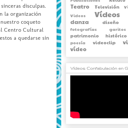
sinceras disculpas.
Teatro
Televisión
V
Vídeos
n la organización
Videos
danza
 nuestro coqueto
diseño
al Centro Cultural
fotografías
garitos
patrimonio histórico
estos a quedarse sin
v
videoclip
poesía
vídeo
Vídeos Confabulación en G