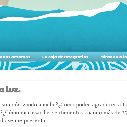
s todos amamos
La caja de fotografías
Mirando a l
a luz.
l
subidón
vivido anoche?¿Cómo poder agradecer a to
6?¿Cómo expresar los sentimientos cuando más de 3
ado se me presenta.