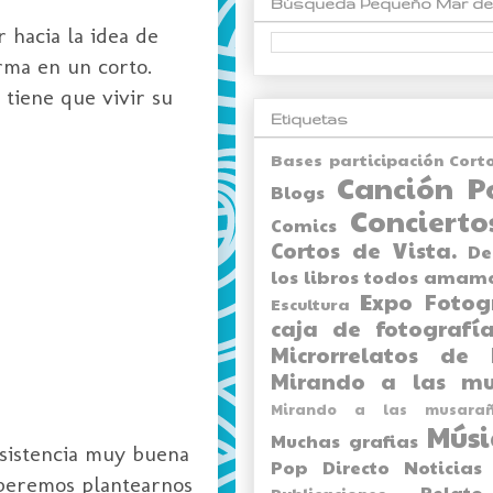
Búsqueda Pequeño Mar de
 hacia la idea de
rma en un corto.
 tiene que vivir su
Etiquetas
Bases participación Cort
Canción P
Blogs
Concierto
Comics
Cortos de Vista.
De
los libros todos amam
Expo
Fotog
Escultura
caja de fotografía
Microrrelatos de 
Mirando a las mu
Mirando a las musarañ
Músi
Muchas grafias
Asistencia muy buena
Pop Directo
Noticias
eberemos plantearnos
Relato
Publicaciones