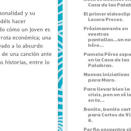
Casa de las Pala
sonalidad y su
El primer videoclip
Locura Precoz.
déis hacer
Próximamente en
rdo cómo un joven es
vuestras
rrota económica; una
pantallas...un n
héro...
vado a lo absurdo
r de una canción ante
Pamela Pérez exp
en la Casa de las
 historias, entre lo
Palabras.
Nuevas iniciativas
para Maro.
Para llevar bien la
crisis, pon un sé l
en tu...
Bonito, bonito cart
para Cortos de V
6.
Por fin encuentro el