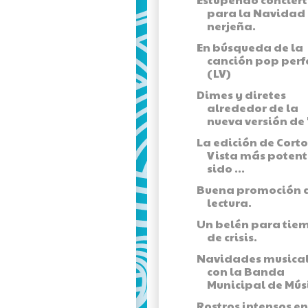
para la Navidad
nerjeña.
En búsqueda de la
canción pop perf
(LV)
Dimes y diretes
alrededor de la
nueva versión de "
La edición de Corto
Vista más potent
sido ...
Buena promoción a
lectura.
Un belén para tie
de crisis.
Navidades musica
con la Banda
Municipal de Músi
Rostros intensos en