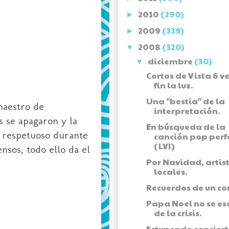
2010
(290)
►
2009
(339)
►
2008
(320)
▼
diciembre
(30)
▼
Cortos de Vista 6 v
fin la luz.
Una "bestia" de la
aestro de
interpretación.
s se apagaron y la
En búsqueda de la
io respetuoso durante
canción pop perf
(LVI)
nsos, todo ello da el
Por Navidad, artis
locales.
Recuerdos de un co
Papa Noel no se e
de la crisis.
Estupendo concier