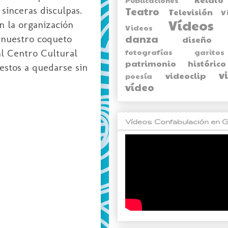
sinceras disculpas.
Teatro
Televisión
V
Vídeos
n la organización
Videos
danza
 nuestro coqueto
diseño
al Centro Cultural
fotografías
garitos
patrimonio histórico
estos a quedarse sin
v
videoclip
poesía
vídeo
Vídeos Confabulación en G