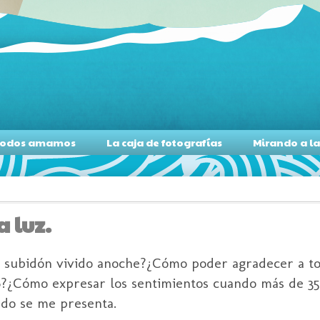
s todos amamos
La caja de fotografías
Mirando a l
a luz.
l
subidón
vivido anoche?¿Cómo poder agradecer a to
6?¿Cómo expresar los sentimientos cuando más de 3
ado se me presenta.