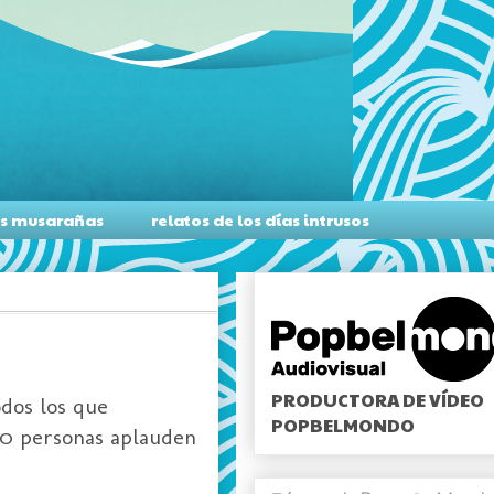
as musarañas
relatos de los días intrusos
PRODUCTORA DE VÍDEO
dos los que
POPBELMONDO
50 personas aplauden