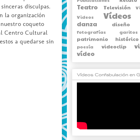
sinceras disculpas.
Teatro
Televisión
V
Vídeos
n la organización
Videos
danza
 nuestro coqueto
diseño
al Centro Cultural
fotografías
garitos
patrimonio histórico
estos a quedarse sin
v
videoclip
poesía
vídeo
Vídeos Confabulación en G