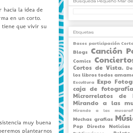
Búsqueda Pequeño Mar de
 hacia la idea de
rma en un corto.
 tiene que vivir su
Etiquetas
Bases participación Cort
Canción P
Blogs
Concierto
Comics
Cortos de Vista.
De
los libros todos amam
Expo
Fotog
Escultura
caja de fotografía
Microrrelatos de 
Mirando a las mu
Mirando a las musarañ
Músi
Muchas grafias
Asistencia muy buena
Pop Directo
Noticias
eberemos plantearnos
Relato
Publicaciones