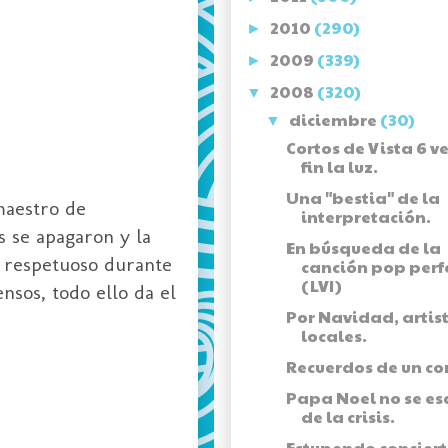
2010
(290)
►
2009
(339)
►
2008
(320)
▼
diciembre
(30)
▼
Cortos de Vista 6 v
fin la luz.
Una "bestia" de la
aestro de
interpretación.
s se apagaron y la
En búsqueda de la
io respetuoso durante
canción pop perf
(LVI)
nsos, todo ello da el
Por Navidad, artis
locales.
Recuerdos de un co
Papa Noel no se e
de la crisis.
Estupendo concier