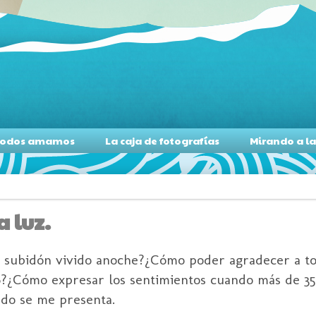
s todos amamos
La caja de fotografías
Mirando a l
a luz.
l
subidón
vivido anoche?¿Cómo poder agradecer a to
6?¿Cómo expresar los sentimientos cuando más de 3
ado se me presenta.