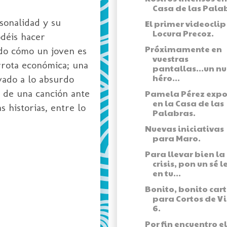
Casa de las Pala
sonalidad y su
El primer videoclip
Locura Precoz.
déis hacer
Próximamente en
rdo cómo un joven es
vuestras
rrota económica; una
pantallas...un n
héro...
vado a lo absurdo
r de una canción ante
Pamela Pérez exp
en la Casa de las
 historias, entre lo
Palabras.
Nuevas iniciativas
para Maro.
Para llevar bien la
crisis, pon un sé l
en tu...
Bonito, bonito cart
para Cortos de V
6.
Por fin encuentro el