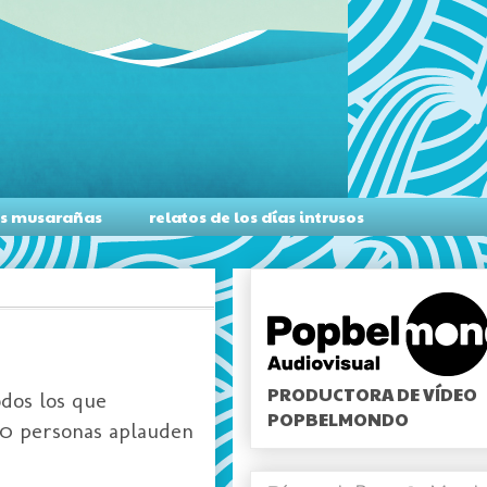
as musarañas
relatos de los días intrusos
PRODUCTORA DE VÍDEO
dos los que
POPBELMONDO
50 personas aplauden