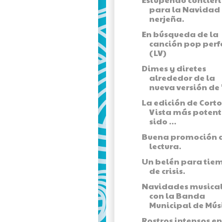
para la Navidad
nerjeña.
En búsqueda de la
canción pop perf
(LV)
Dimes y diretes
alrededor de la
nueva versión de "
La edición de Corto
Vista más potent
sido ...
Buena promoción a
lectura.
Un belén para tie
de crisis.
Navidades musica
con la Banda
Municipal de Músi
Rostros intensos en