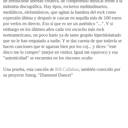
de irreductible libertad creativa, de compromiso musical frente a la
industria discográfica. Hay tipos,
rockeros
multitudinarios
,
mediáticos
, elefantiásicos, que agitan la bandera del
rock
como
expresión última y después te cascan en taquilla más de 100 euros
por verlos en directo. Eso sí que es ser un auténtico "...". Y si
embargo en los últimos años cada vez escucho más
rock
norteamericano, un poco harto ya de tanto
grupito
hiperidolatrado
que no le han empatado a nadie. Y te das cuenta de que todavía se
hacen canciones que te agarran bien por los
coj
... y dices: "este
disco me lo compro" (mejor en
vinilo
). Igual me equivoco y esa
"autenticidad" se encuentra en los rincones oculto
Una prueba, esta canción de
Bill
Callahan
, también conocido por
su proyecto
Smog
, "
Diamond
Dancer
"