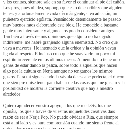
y los
contras
, siempre sale en su favor el continuar al pie del cañón.
Los pros, pues ni idea, supongo que esto de escribir y que alguien
te lea, y af
ortunadamente
cada día más gente, crea adicción, un
puñetero
ejercicio ególatra. Pensándolo
detenidamente
he pasado
muy buenos ratos elaborando este blog. He conocido a bastante
gente muy interesante y algunos los puedo considerar amigos.
También a través de mis opiniones que alguno no ha dejado
indiferente, me habré granjeado alguna enemistad. No creo que
vaya a mayores. He intentado que la crítica y la opinión vayan
ligada al respeto. E incluso creo que he suavizado un poco mi
espíritu irreverente en los últimos meses. A menudo no tiene uno
ganas de estar dando la paliza, sobre todo a
aquellos
que hacen
algo por la cultura en
Nerja
aunque no tengamos los mismos
gustos. Para mí sigue siendo la
vávula
de escape perfecta, el rincón
que siempre
quise
tener para hablar de las cosas que me gustan y la
posibilidad de mostrar la corriente creativa que hay
a nuestro
alrededor
Quiero agradecer vuestro apoyo, a los que me leéis, los que
opináis, los que a través de vuestras inquietudes creativas dais
razón de ser a
Nerja
Pop
. No puedo olvidar a Rita, que siempre
está a mi lado y es pura comprensión cuando me siento frente al
ordenador y se me va la cabeza con esta
web
.