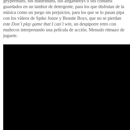
geypermans, sus madelmans, sus airgamboys o sus comansi
guardados en un tambor de detergente, para los que disfrutan de la
música como un juego sin prejuicios, para los que se lo pasan pipa
con los vídeos de Spike Jonze y Beastie Boys, que no se pierdan
este
Don´t play game that I can´t win
, un despiporre retro con
muñecos interpretando una película de acción. Menudo ritmazo de
juguete.