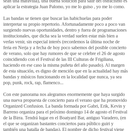
sean una maravilla), una buena solución para salir del ostracismo es
aplicar la estrategia Juan Palomo, yo me lo guiso , yo me lo como.
Las bandas se tienen que buscar las habichuelas para poder
interpretar su propio repertorio. Afortunadamente poco a poco van
surgiendo nuevas oportunidades, dentro y fuera de programaciones
institucionales, que dicha sea la verdad suelen estar más bien a
verlas venir, sin especial interés (recordemos la última noche de
feria en Nerja y a fecha de hoy poco sabemos del posible concierto
de verano, solo que hay rumores de que se celebre el 26 de agosto
coincidiendo con el Festival de las III Culturas de Frigiliana,
haciendo en ese caso la misma puñeta del año pasado). Al margen
de esta situación, es digno de mención que en la actualidad hay más
bandas y músicos funcionando en la localidad que nunca, ya sea
pop, punk, rock, rap, flamenco...
Con este panorama nos alegramos enormemente que haya surgido
una nueva propuesta de concierto para el verano que ha promovido
Organized Confusion. La banda formada por Gabri, Erik, Kevin y
Barreno organiza para el próximo domingo 14 de agosto el Festival
de la Birra. Tendrá lugar en el Boatyard Bar, antiguo Varadero, (en
el que se organizan bastantes conciertos para público guiri y
también una batalla de bandas). El nombre de dicho festival viene