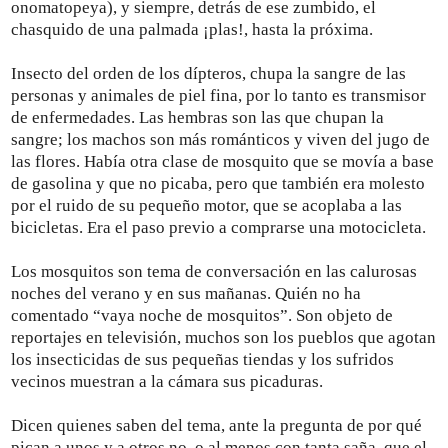
onomatopeya), y siempre, detrás de ese zumbido, el
chasquido de una palmada ¡plas!, hasta la próxima.
Insecto del orden de los dípteros, chupa la sangre de las
personas y animales de piel fina, por lo tanto es transmisor
de enfermedades. Las hembras son las que chupan la
sangre; los machos son más románticos y viven del jugo de
las flores. Había otra clase de mosquito que se movía a base
de gasolina y que no picaba, pero que también era molesto
por el ruido de su pequeño motor, que se acoplaba a las
bicicletas. Era el paso previo a comprarse una motocicleta.
Los mosquitos son tema de conversación en las calurosas
noches del verano y en sus mañanas. Quién no ha
comentado “vaya noche de mosquitos”. Son objeto de
reportajes en televisión, muchos son los pueblos que agotan
los insecticidas de sus pequeñas tiendas y los sufridos
vecinos muestran a la cámara sus picaduras.
Dicen quienes saben del tema, ante la pregunta de por qué
pican a unos y a otros no, o al menos con tanta saña, que el