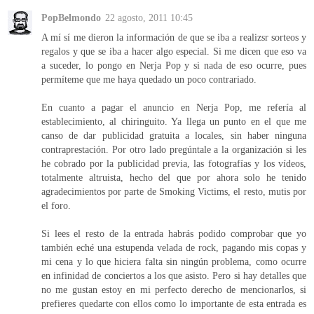
PopBelmondo
22 agosto, 2011 10:45
A mí sí me dieron la información de que se iba a realizsr sorteos y
regalos y que se iba a hacer algo especial. Si me dicen que eso va
a suceder, lo pongo en Nerja Pop y si nada de eso ocurre, pues
permíteme que me haya quedado un poco contrariado.
En cuanto a pagar el anuncio en Nerja Pop, me refería al
establecimiento, al chiringuito. Ya llega un punto en el que me
canso de dar publicidad gratuita a locales, sin haber ninguna
contraprestación. Por otro lado pregúntale a la organización si les
he cobrado por la publicidad previa, las fotografías y los vídeos,
totalmente altruista, hecho del que por ahora solo he tenido
agradecimientos por parte de Smoking Victims, el resto, mutis por
el foro.
Si lees el resto de la entrada habrás podido comprobar que yo
también eché una estupenda velada de rock, pagando mis copas y
mi cena y lo que hiciera falta sin ningún problema, como ocurre
en infinidad de conciertos a los que asisto. Pero si hay detalles que
no me gustan estoy en mi perfecto derecho de mencionarlos, si
prefieres quedarte con ellos como lo importante de esta entrada es