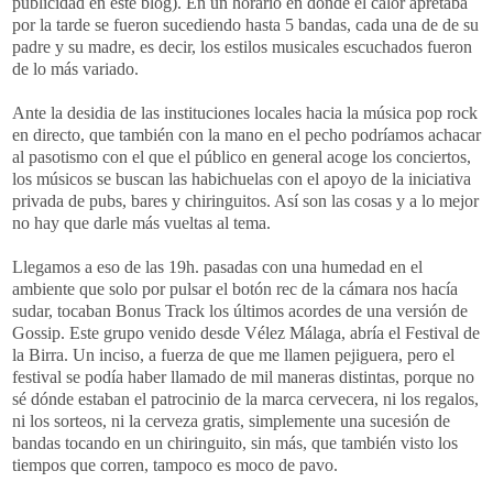
publicidad en este blog). En un horario en donde el calor apretaba
por la tarde se fueron sucediendo hasta 5 bandas, cada una de de su
padre y su madre, es decir, los estilos musicales escuchados fueron
de lo más variado.
Ante la desidia de las instituciones locales hacia la música pop rock
en directo, que también con la mano en el pecho podríamos achacar
al pasotismo con el que el público en general acoge los conciertos,
los músicos se buscan las habichuelas con el apoyo de la iniciativa
privada de pubs, bares y chiringuitos. Así son las cosas y a lo mejor
no hay que darle más vueltas al tema.
Llegamos a eso de las 19h. pasadas con una humedad en el
ambiente que solo por pulsar el botón rec de la cámara nos hacía
sudar, tocaban Bonus Track los últimos acordes de una versión de
Gossip. Este grupo venido desde Vélez Málaga, abría el Festival de
la Birra. Un inciso, a fuerza de que me llamen pejiguera, pero el
festival se podía haber llamado de mil maneras distintas, porque no
sé dónde estaban el patrocinio de la marca cervecera, ni los regalos,
ni los sorteos, ni la cerveza gratis, simplemente una sucesión de
bandas tocando en un chiringuito, sin más, que también visto los
tiempos que corren, tampoco es moco de pavo.