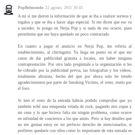
PopBelmondo
22 agosto, 2011 10:45
A mí sí me dieron la información de que se iba a realizsr sorteos y
regalos y que se iba a hacer algo especial. Si me dicen que eso va
a suceder, lo pongo en Nerja Pop y si nada de eso ocurre, pues
permíteme que me haya quedado un poco contrariado.
En cuanto a pagar el anuncio en Nerja Pop, me refería al
establecimiento, al chiringuito. Ya llega un punto en el que me
canso de dar publicidad gratuita a locales, sin haber ninguna
contraprestación. Por otro lado pregúntale a la organización si les
he cobrado por la publicidad previa, las fotografías y los vídeos,
totalmente altruista, hecho del que por ahora solo he tenido
agradecimientos por parte de Smoking Victims, el resto, mutis por
el foro.
Si lees el resto de la entrada habrás podido comprobar que yo
también eché una estupenda velada de rock, pagando mis copas y
mi cena y lo que hiciera falta sin ningún problema, como ocurre
en infinidad de conciertos a los que asisto. Pero si hay detalles que
no me gustan estoy en mi perfecto derecho de mencionarlos, si
prefieres quedarte con ellos como lo importante de esta entrada es