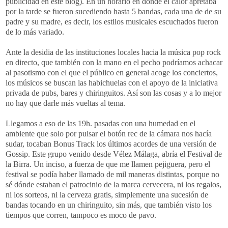
publicidad en este blog). En un horario en donde el calor apretaba
por la tarde se fueron sucediendo hasta 5 bandas, cada una de de su
padre y su madre, es decir, los estilos musicales escuchados fueron
de lo más variado.
Ante la desidia de las instituciones locales hacia la música pop rock
en directo, que también con la mano en el pecho podríamos achacar
al pasotismo con el que el público en general acoge los conciertos,
los músicos se buscan las habichuelas con el apoyo de la iniciativa
privada de pubs, bares y chiringuitos. Así son las cosas y a lo mejor
no hay que darle más vueltas al tema.
Llegamos a eso de las 19h. pasadas con una humedad en el
ambiente que solo por pulsar el botón rec de la cámara nos hacía
sudar, tocaban Bonus Track los últimos acordes de una versión de
Gossip. Este grupo venido desde Vélez Málaga, abría el Festival de
la Birra. Un inciso, a fuerza de que me llamen pejiguera, pero el
festival se podía haber llamado de mil maneras distintas, porque no
sé dónde estaban el patrocinio de la marca cervecera, ni los regalos,
ni los sorteos, ni la cerveza gratis, simplemente una sucesión de
bandas tocando en un chiringuito, sin más, que también visto los
tiempos que corren, tampoco es moco de pavo.