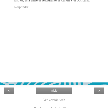
Eso es, está entre el restaurante el Cándil y el Sollbank.
Responder
‹
›
Inicio
Ver versión web