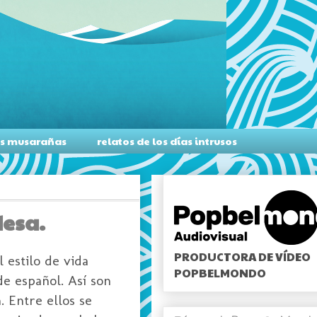
as musarañas
relatos de los días intrusos
desa.
PRODUCTORA DE VÍDEO
 estilo de vida
POPBELMONDO
e español. Así son
 Entre ellos se