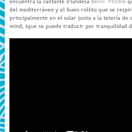
encuentra la cantante irlandesa
Berni Philbin
q
del mediterráneo y el buen rollito que se respir
principalmente en el solar junto a la tetería de 
mind, tque se puede traducir por tranquilidad de