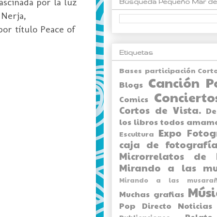
scinada por la luz
Búsqueda Pequeño Mar de
 Nerja,
por título Peace of
Etiquetas
Bases participación Cort
Canción P
Blogs
Concierto
Comics
Cortos de Vista.
De
los libros todos amam
Expo
Fotog
Escultura
caja de fotografía
Microrrelatos de 
Mirando a las mu
Mirando a las musarañ
Músi
Muchas grafias
Pop Directo
Noticias
Relato
Publicaciones