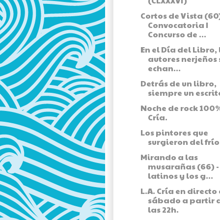
(CLXXXVI)
Cortos de Vista (60)
Convocatoria I
Concurso de ...
En el Día del Libro, 
autores nerjeños 
echan...
Detrás de un libro,
siempre un escrit
Noche de rock 100%
Cría.
Los pintores que
surgieron del frío
Mirando a las
musarañas (66) -
latinos y los g...
L.A. Cría en directo
sábado a partir 
las 22h.