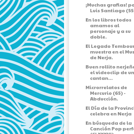
¡Muchas grafias! p
Luis Santiago (55
En los libros todos
amamos al
personaje y a su
doble.
El Legado Tembour
muestra en el Mu
de Nerja.
Buen rollito nerjeñ
el videoclip de u
cantan...
Microrrelatos de
Mercurio (65) -
Abducción.
El Día de la Provinc
celebra en Nerja
En búsqueda de la
Canción Pop perf