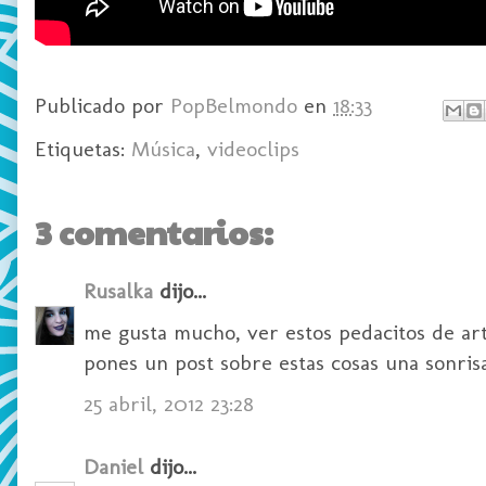
Publicado por
PopBelmondo
en
18:33
Etiquetas:
Música
,
videoclips
3 comentarios:
Rusalka
dijo...
me gusta mucho, ver estos pedacitos de art
pones un post sobre estas cosas una sonris
25 abril, 2012 23:28
Daniel
dijo...