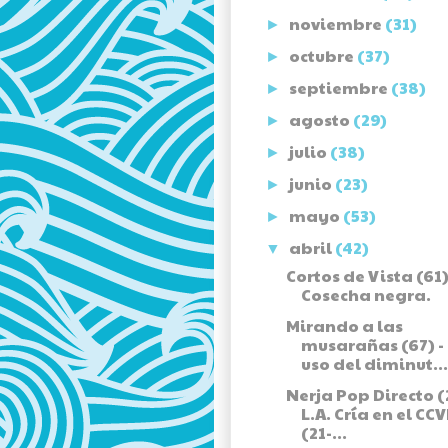
noviembre
(31)
►
octubre
(37)
►
septiembre
(38)
►
agosto
(29)
►
julio
(38)
►
junio
(23)
►
mayo
(53)
►
abril
(42)
▼
Cortos de Vista (61)
Cosecha negra.
Mirando a las
musarañas (67) -
uso del diminut...
Nerja Pop Directo (2
L.A. Cría en el CC
(21-...