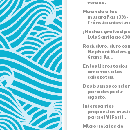
verano.
Mirando a las
musarañas (33) -
Tránsito intestin
¡Muchas grafias! p
Luis Santiago (30
Rock duro, duro co
Elephant Riders 
Grand As...
En los libros todos
amamos a los
cabezotas.
Dos buenos concier
para despedir
agosto.
Interesantes
propuestas musi
para el VI Festi...
Microrrelatos de