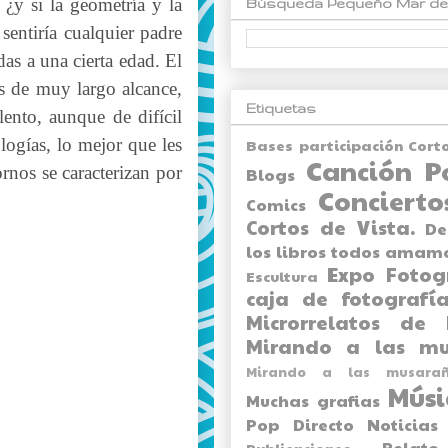
 ¿y si la geometría y la
Búsqueda Pequeño Mar de
sentiría cualquier padre
as a una cierta edad. El
tos de muy largo alcance,
Etiquetas
ento, aunque de difícil
ologías, lo mejor que les
Bases participación Cort
Canción P
ornos se caracterizan por
Blogs
Concierto
Comics
Cortos de Vista.
De
los libros todos amam
Expo
Fotog
Escultura
caja de fotografía
Microrrelatos de 
Mirando a las mu
Mirando a las musarañ
Músi
Muchas grafias
Pop Directo
Noticias
Relato
Publicaciones