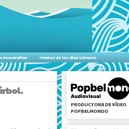
as musarañas
relatos de los días intrusos
árbol.
PRODUCTORA DE VÍDEO
POPBELMONDO