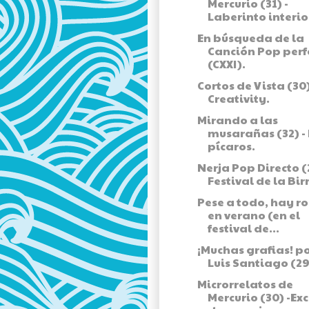
Mercurio (31) -
Laberinto interio
En búsqueda de la
Canción Pop perf
(CXXI).
Cortos de Vista (30)
Creativity.
Mirando a las
musarañas (32) -
pícaros.
Nerja Pop Directo (2
Festival de la Bir
Pese a todo, hay ro
en verano (en el
festival de...
¡Muchas grafias! p
Luis Santiago (29
Microrrelatos de
Mercurio (30) -Ex