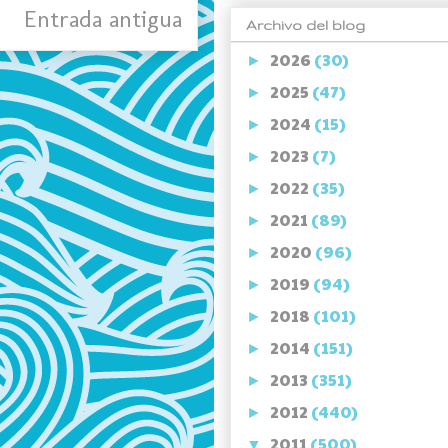
Entrada antigua
Archivo del blog
2026
(30)
►
2025
(47)
►
2024
(15)
►
2023
(7)
►
2022
(35)
►
2021
(89)
►
2020
(96)
►
2019
(94)
►
2018
(101)
►
2014
(151)
►
2013
(351)
►
2012
(440)
►
2011
(500)
▼