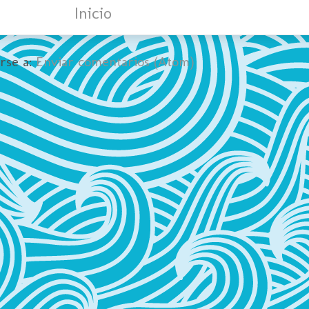
Inicio
irse a:
Enviar comentarios (Atom)