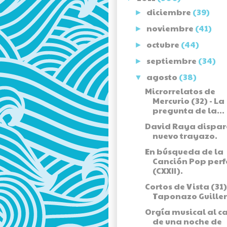
diciembre
(39)
►
noviembre
(41)
►
octubre
(44)
►
septiembre
(34)
►
agosto
(38)
▼
Microrrelatos de
Mercurio (32) - La
pregunta de la...
David Raya dispar
nuevo trayazo.
En búsqueda de la
Canción Pop perf
(CXXII).
Cortos de Vista (31)
Taponazo Guille
Orgía musical al c
de una noche de