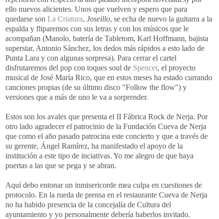
ello nuevos alicientes. Unos que vuelven y espero que para
quedarse son
La Criatura
,
Joseillo
, se echa de nuevo la guitarra a la
espalda y
fliparemos
con sus letras y con los músicos que le
acompañan (Manolo, batería de
Tabletom
,
Karl
Hoffmann
, bajista
superstar
, Antonio
Sánchez
, los dedos más rápidos a esto lado de
Punta
Lara
y con algunas sorpresa). Para cerrar el cartel
disfrutaremos del
pop
con toques
soul
de
Spencer
, el proyecto
musical de José María Rico, que en estos meses ha estado
currando
canciones propias (de su último disco "
Follow
the
flow
") y
versiones que a más de uno le va a sorprender.
Estos son los avales que presenta el
II
Fábrica
Rock
de
Nerja
. Por
otro lado agradecer el patrocinio de la Fundación Cueva de
Nerja
que como el año pasado patrocina este concierto y que a través de
su gerente, Ángel
Ramírez
, ha manifestado el apoyo de la
institución a este tipo de
inciativas
. Yo me alegro de que haya
puertas a las que se pega y se abran.
Aquí debo entonar un inmisericorde mea culpa en cuestiones de
protocolo. En la rueda de prensa en el restaurante Cueva de
Nerja
no ha habido presencia de la concejalía de Cultura del
ayuntamiento y yo personalmente debería haberlos invitado.