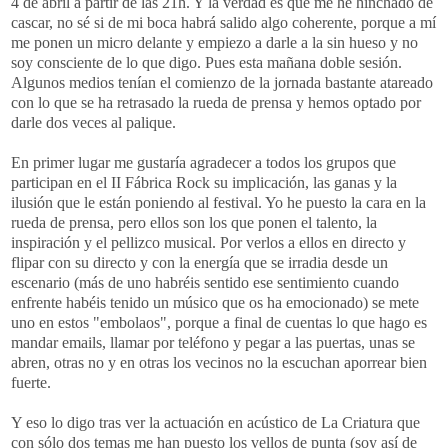
4 de abril a partir de las 21h. Y la verdad es que me he hinchado de
cascar, no sé si de mi boca habrá salido algo coherente, porque a mí
me ponen un micro delante y empiezo a darle a la sin hueso y no
soy consciente de lo que digo. Pues esta mañana doble sesión.
Algunos medios tenían el comienzo de la jornada bastante atareado
con lo que se ha retrasado la rueda de prensa y hemos optado por
darle dos veces al palique.
En primer lugar me gustaría agradecer a todos los grupos que
participan en el
II
Fábrica
Rock
su implicación, las ganas y la
ilusión que le están poniendo al festival. Yo he puesto la cara en la
rueda de prensa, pero ellos son los que ponen el talento, la
inspiración y el pellizco musical. Por verlos a ellos en directo y
flipar
con su directo y con la energía que se irradia desde un
escenario (más de uno habréis sentido ese sentimiento cuando
enfrente habéis tenido un músico que os ha emocionado) se mete
uno en estos "
embolaos
", porque a final de cuentas lo que hago es
mandar
emails
, llamar por teléfono y pegar a las puertas, unas se
abren, otras no y en otras los vecinos no la escuchan aporrear bien
fuerte.
Y eso lo digo tras ver la actuación en acústico de La Criatura que
con sólo dos temas me han puesto los vellos de punta (soy así de