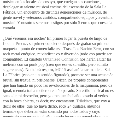
música en los locales de ensayo, que cuelgan sus canciones,
desplegar su talento musical encima del escenario de la Sala La
Fábrica. Un encuentro de distintas generaciones de músicos, de
gente novel y veteranos curtidos, compartiendo equipos y aventura
musical. Y nosotros seremos testigos por sólo 5 euros que cuesta la
entrada.
¿Qué veremos esa noche? En primer lugar la puesta de largo de
Locura Precoz
, su primer concierto después de grabar su primera
maqueta a punto de comercializarse. Tras ellos
Nación
Zero
, con su
rock
metal enérgico,
reivindicativo
y divertido (todo eso puede ser
compatible). El cuarteto
Organized
Confusion
nos harán agitar las
melenas con su
punk
pop
(creo que ese es su estilo, pero admito
sugerencias). No habrá respiro,
MG
15
asaltará la tarima de la Sala
La Fábrica (esto en un sentido figurado), promete ser una actuación
brutal, sin tregua, ni prisioneros. Dicen los propios componentes
que han bajado un poco las revoluciones de la maquinaria, pero da
igual, menuda tralla metieron el año pasado. Su estilo musical no es
santo de mi devoción, pero yo me quedé el año pasado al verlos
con la boca abierta, es decir, me encantaron.
Trilobites
, que voy a
decir de ellos, que no haya dicho,
rock
24 quilates, algunos
temazos
que deberían estar sonando por todos lados y cuyo
repertorio con respecto al año pasado incorpora
novedadesy
por