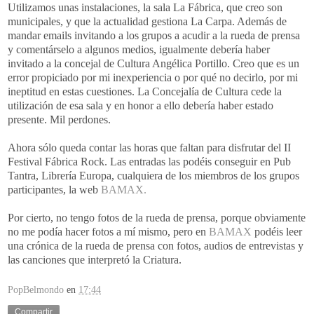
Utilizamos unas instalaciones, la sala La Fábrica, que creo son
municipales, y que la actualidad gestiona La Carpa. Además de
mandar
emails
invitando a los grupos a acudir a la rueda de prensa
y comentárselo a algunos medios, igualmente debería haber
invitado a la concejal de Cultura Angélica Portillo. Creo que es un
error propiciado por mi inexperiencia o por qué no decirlo, por mi
ineptitud en estas cuestiones. La Concejalía de Cultura cede la
utilización de esa sala y en honor a ello debería haber estado
presente. Mil perdones.
Ahora sólo queda contar las horas que faltan para disfrutar del
II
Festival Fábrica
Rock
. Las entradas las podéis conseguir en
Pub
Tantra
, Librería Europa, cualquiera de los miembros de los grupos
participantes, la
web
BAMAX
.
Por cierto, no tengo fotos de la rueda de prensa, porque obviamente
no me podía hacer fotos a mí mismo, pero en
BAMAX
podéis leer
una crónica de la rueda de prensa con fotos,
audios
de
entrevistas
y
las canciones que interpretó la Criatura.
PopBelmondo
en
17:44
Compartir