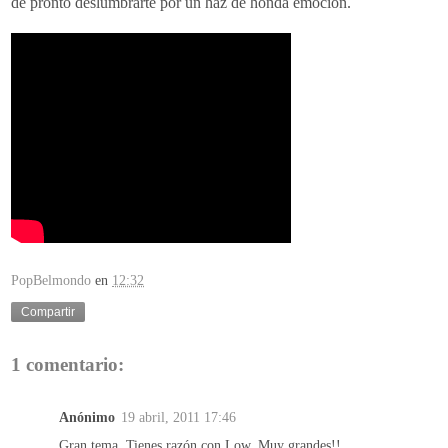
de pronto deslumbrarte por un haz de honda emoción.
PopBelmondo
en
12:32
Compartir
1 comentario:
Anónimo
19 abril, 2011 17:46
Gran tema. Tienes razón con Low. Muy grandes!!