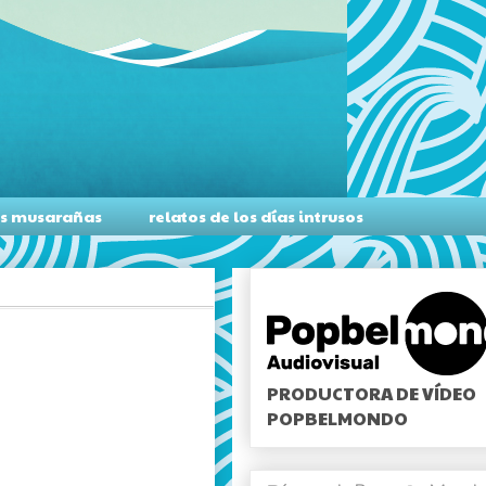
as musarañas
relatos de los días intrusos
PRODUCTORA DE VÍDEO
POPBELMONDO