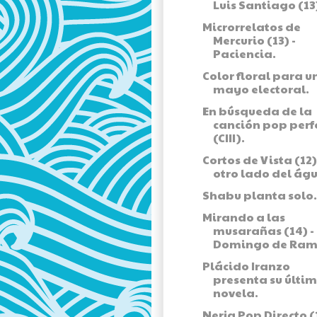
Luis Santiago (13
Microrrelatos de
Mercurio (13) -
Paciencia.
Color floral para u
mayo electoral.
En búsqueda de la
canción pop perf
(CIII).
Cortos de Vista (12) 
otro lado del águ
Shabu planta solo.
Mirando a las
musarañas (14) -
Domingo de Ram
Plácido Iranzo
presenta su últi
novela.
Nerja Pop Directo (1