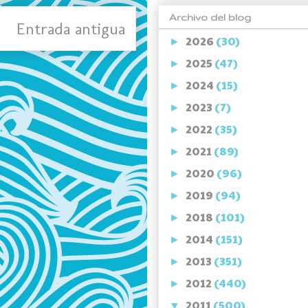
Archivo del blog
Entrada antigua
2026
(30)
►
2025
(47)
►
2024
(15)
►
2023
(7)
►
2022
(35)
►
2021
(89)
►
2020
(96)
►
2019
(94)
►
2018
(101)
►
2014
(151)
►
2013
(351)
►
2012
(440)
►
2011
(500)
▼