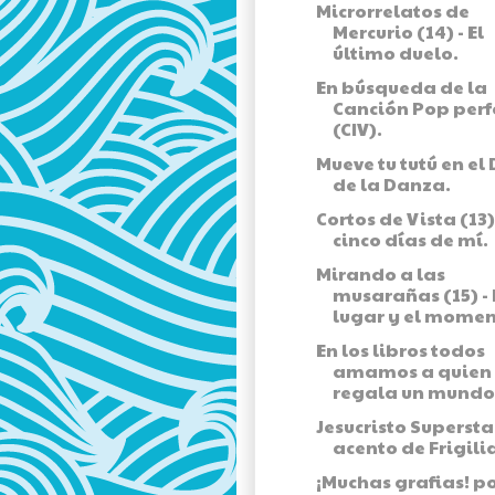
Microrrelatos de
Mercurio (14) - El
último duelo.
En búsqueda de la
Canción Pop perf
(CIV).
Mueve tu tutú en el 
de la Danza.
Cortos de Vista (13) 
cinco días de mí.
Mirando a las
musarañas (15) - 
lugar y el momen
En los libros todos
amamos a quien
regala un mundo.
Jesucristo Supersta
acento de Frigil
¡Muchas grafias! p