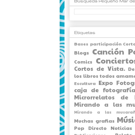
Búsqueda Pequeño Mar de
Etiquetas
Bases participación Cort
Canción P
Blogs
Concierto
Comics
Cortos de Vista.
De
los libros todos amam
Expo
Fotog
Escultura
caja de fotografía
Microrrelatos de 
Mirando a las mu
Mirando a las musarañ
Músi
Muchas grafias
Pop Directo
Noticias
Relato
Publicaciones