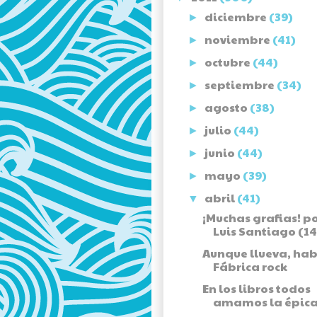
diciembre
(39)
►
noviembre
(41)
►
octubre
(44)
►
septiembre
(34)
►
agosto
(38)
►
julio
(44)
►
junio
(44)
►
mayo
(39)
►
abril
(41)
▼
¡Muchas grafias! p
Luis Santiago (14
Aunque llueva, hab
Fábrica rock
En los libros todos
amamos la épica