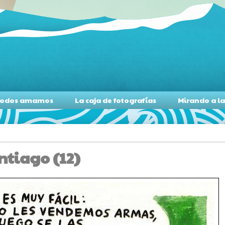
s todos amamos
La caja de fotografías
Mirando a l
ntiago (12)