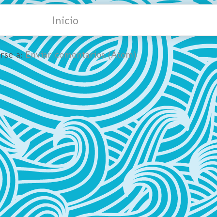
Inicio
irse a:
Enviar comentarios (Atom)