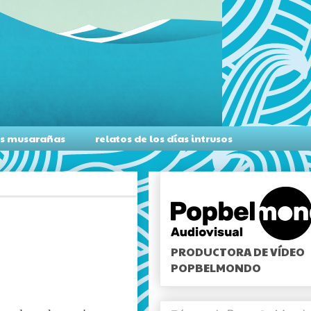
as musarañas
relatos de los días intrusos
PRODUCTORA DE VÍDEO
POPBELMONDO