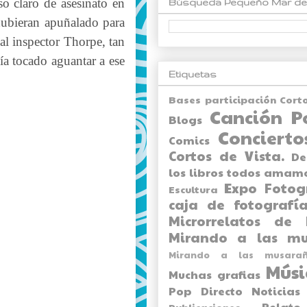
so claro de asesinato en
Búsqueda Pequeño Mar de
hubieran apuñalado para
al inspector Thorpe, tan
bía tocado aguantar a ese
Etiquetas
Bases participación Cort
Canción P
Blogs
Concierto
Comics
Cortos de Vista.
De
los libros todos amam
Expo
Fotog
Escultura
caja de fotografía
Microrrelatos de 
Mirando a las mu
Mirando a las musarañ
Músi
Muchas grafias
Pop Directo
Noticias
Relato
Publicaciones