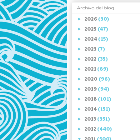
Archivo del blog
2026
(30)
►
2025
(47)
►
2024
(15)
►
2023
(7)
►
2022
(35)
►
2021
(89)
►
2020
(96)
►
2019
(94)
►
2018
(101)
►
2014
(151)
►
2013
(351)
►
2012
(440)
►
2011
(500)
▼