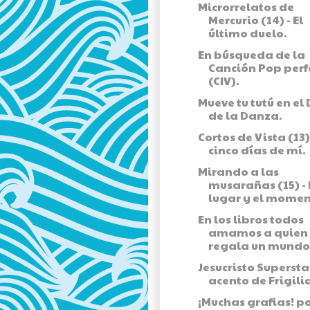
Microrrelatos de
Mercurio (14) - El
último duelo.
En búsqueda de la
Canción Pop perf
(CIV).
Mueve tu tutú en el 
de la Danza.
Cortos de Vista (13) 
cinco días de mí.
Mirando a las
musarañas (15) - 
lugar y el momen
En los libros todos
amamos a quien
regala un mundo.
Jesucristo Supersta
acento de Frigil
¡Muchas grafias! p