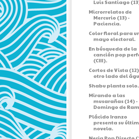
Luis Santiago (13
Microrrelatos de
Mercurio (13) -
Paciencia.
Color floral para u
mayo electoral.
En búsqueda de la
canción pop perf
(CIII).
Cortos de Vista (12) 
otro lado del águ
Shabu planta solo.
Mirando a las
musarañas (14) -
Domingo de Ram
Plácido Iranzo
presenta su últi
novela.
Nerja Pop Directo (1