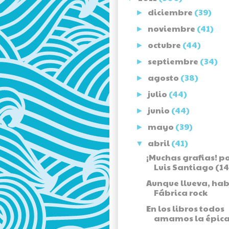
diciembre
(39)
►
noviembre
(41)
►
octubre
(44)
►
septiembre
(34)
►
agosto
(38)
►
julio
(44)
►
junio
(44)
►
mayo
(39)
►
abril
(41)
▼
¡Muchas grafias! p
Luis Santiago (14
Aunque llueva, hab
Fábrica rock
En los libros todos
amamos la épica