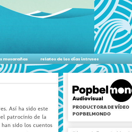
as musarañas
relatos de los días intrusos
PRODUCTORA DE VÍDEO
s. Así ha sido este
POPBELMONDO
el patrocinio de la
 han sido los cuentos