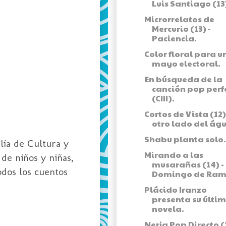
Luis Santiago (13
Microrrelatos de
Mercurio (13) -
Paciencia.
Color floral para u
mayo electoral.
En búsqueda de la
canción pop perf
(CIII).
Cortos de Vista (12) 
otro lado del águ
Shabu planta solo.
alía de Cultura y
Mirando a las
 de niños y niñas,
musarañas (14) -
odos los cuentos
Domingo de Ram
Plácido Iranzo
presenta su últi
novela.
Nerja Pop Directo (1