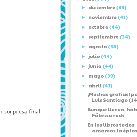
diciembre
(39)
►
noviembre
(41)
►
octubre
(44)
►
septiembre
(34)
►
agosto
(38)
►
julio
(44)
►
junio
(44)
►
mayo
(39)
►
abril
(41)
▼
¡Muchas grafias! p
Luis Santiago (14
Aunque llueva, hab
 sorpresa final.
Fábrica rock
En los libros todos
amamos la épica