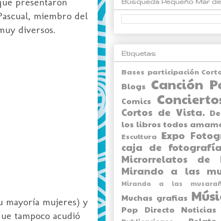
 que presentaron
Búsqueda Pequeño Mar de
 Pascual, miembro del
muy diversos.
Etiquetas
Bases participación Cort
Canción P
Blogs
Concierto
Comics
Cortos de Vista.
De
los libros todos amam
Expo
Fotog
Escultura
caja de fotografía
Microrrelatos de 
Mirando a las mu
Mirando a las musarañ
Músi
Muchas grafias
su mayoría mujeres) y
Pop Directo
Noticias
 que tampoco acudió
Relato
Publicaciones