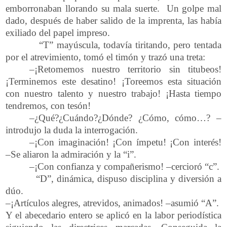
emborronaban llorando su mala suerte. Un golpe mal
dado, después de haber salido de la imprenta, las había
exiliado del papel impreso.
“T” mayúscula, todavía tiritando, pero tentada
por el atrevimiento, tomó el timón y trazó una treta:
–¡Retomemos nuestro territorio sin titubeos!
¡Terminemos este desatino! ¡Toreemos esta situación
con nuestro talento y nuestro trabajo! ¡Hasta tiempo
tendremos, con tesón!
–¿Qué?¿Cuándo?¿Dónde? ¿Cómo, cómo…? –
introdujo la duda la interrogación.
–¡Con imaginación! ¡Con ímpetu! ¡Con interés!
–Se aliaron la admiración y la “i”.
–¡Con confianza y compañerismo! –cercioró “c”.
“D”, dinámica, dispuso disciplina y diversión a
dúo.
–¡Artículos alegres, atrevidos, animados! –asumió “A”.
Y el abecedario entero se aplicó en la labor periodística