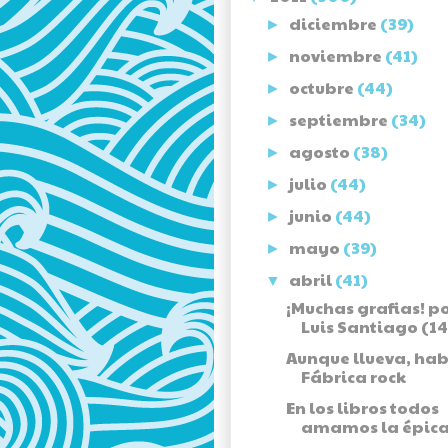
diciembre
(39)
►
noviembre
(41)
►
octubre
(44)
►
septiembre
(34)
►
agosto
(38)
►
julio
(44)
►
junio
(44)
►
mayo
(39)
►
abril
(41)
▼
¡Muchas grafias! p
Luis Santiago (14
Aunque llueva, hab
Fábrica rock
En los libros todos
amamos la épica