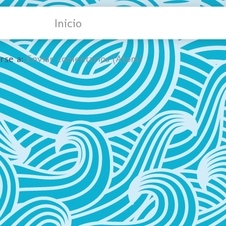
Inicio
irse a:
Enviar comentarios (Atom)