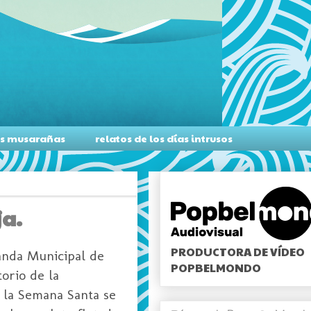
as musarañas
relatos de los días intrusos
ja.
PRODUCTORA DE VÍDEO
Banda Municipal de
POPBELMONDO
orio de la
 la Semana Santa se