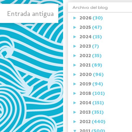
Archivo del blog
Entrada antigua
2026
(30)
►
2025
(47)
►
2024
(15)
►
2023
(7)
►
2022
(35)
►
2021
(89)
►
2020
(96)
►
2019
(94)
►
2018
(101)
►
2014
(151)
►
2013
(351)
►
2012
(440)
►
2011
(500)
▼