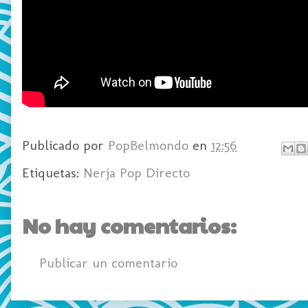
Publicado por
PopBelmondo
en
12:56
Etiquetas:
Nerja Pop Directo
No hay comentarios:
Publicar un comentario