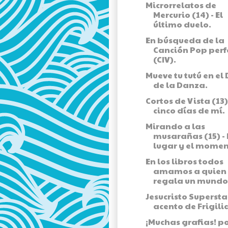
Microrrelatos de
Mercurio (14) - El
último duelo.
En búsqueda de la
Canción Pop perf
(CIV).
Mueve tu tutú en el 
de la Danza.
Cortos de Vista (13) 
cinco días de mí.
Mirando a las
musarañas (15) - 
lugar y el momen
En los libros todos
amamos a quien
regala un mundo.
Jesucristo Supersta
acento de Frigil
¡Muchas grafias! p