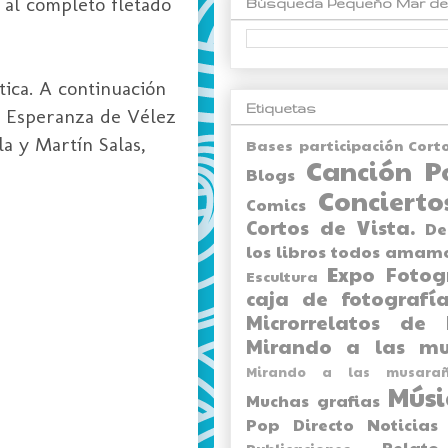
 al completo fletado
Búsqueda Pequeño Mar de
ica. A continuación
Etiquetas
a Esperanza de Vélez
a y Martín Salas,
Bases participación Cort
Canción P
Blogs
Concierto
Comics
Cortos de Vista.
De
los libros todos amam
Expo
Fotog
Escultura
caja de fotografía
Microrrelatos de 
Mirando a las mu
Mirando a las musarañ
Músi
Muchas grafias
Pop Directo
Noticias
Relato
Publicaciones