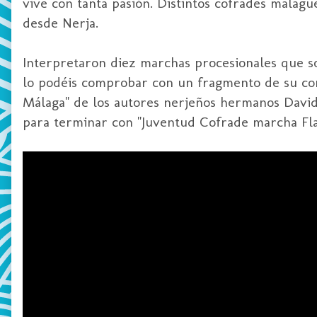
vive con tanta pasión. Distintos cofrades malag
desde Nerja.
Interpretaron diez marchas procesionales que s
lo podéis comprobar con un fragmento de su con
Málaga" de los autores nerjeños hermanos David 
para terminar con "Juventud Cofrade marcha Fla