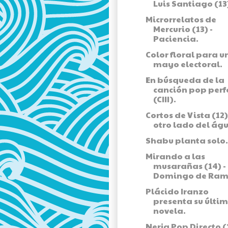
Luis Santiago (13
Microrrelatos de
Mercurio (13) -
Paciencia.
Color floral para u
mayo electoral.
En búsqueda de la
canción pop perf
(CIII).
Cortos de Vista (12) 
otro lado del águ
Shabu planta solo.
Mirando a las
musarañas (14) -
Domingo de Ram
Plácido Iranzo
presenta su últi
novela.
Nerja Pop Directo (1