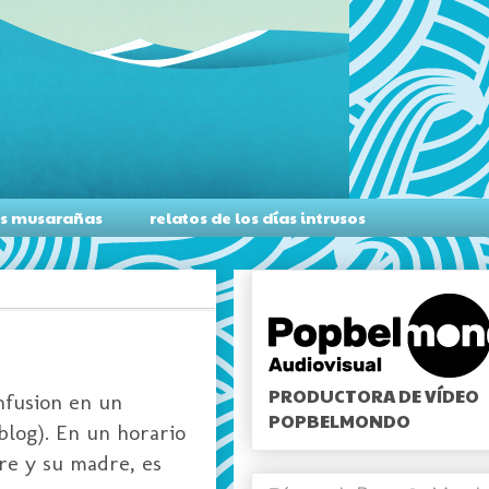
as musarañas
relatos de los días intrusos
PRODUCTORA DE VÍDEO
nfusion en un
POPBELMONDO
blog). En un horario
re y su madre, es