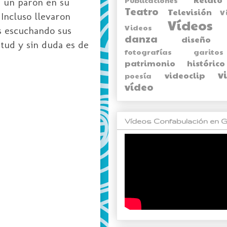
s un parón en su
Teatro
Televisión
V
 Incluso llevaron
Vídeos
Videos
es escuchando sus
danza
diseño
itud y sin duda es de
fotografías
garitos
patrimonio histórico
v
videoclip
poesía
vídeo
Vídeos Confabulación en G