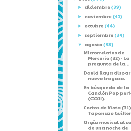
diciembre
(39)
►
noviembre
(41)
►
octubre
(44)
►
septiembre
(34)
►
agosto
(38)
▼
Microrrelatos de
Mercurio (32) - La
pregunta de la...
David Raya dispar
nuevo trayazo.
En búsqueda de la
Canción Pop perf
(CXXII).
Cortos de Vista (31)
Taponazo Guille
Orgía musical al c
de una noche de