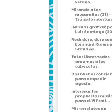
verano.
Mirando a las
musarañas (33) -
Tránsito intestin
¡Muchas grafias! p
Luis Santiago (30
Rock duro, duro co
Elephant Riders 
Grand As...
En los libros todos
amamos a los
cabezotas.
Dos buenos concier
para despedir
agosto.
Interesantes
propuestas musi
para el VI Festi...
Microrrelatos de