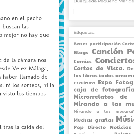
Búsqueda Pequeño Mar de
 mano en el pecho
e buscan las
Etiquetas
 lo mejor no hay que
Bases participación Cort
Canción P
Blogs
Concierto
c de la cámara nos
Comics
Cortos de Vista.
desde Vélez Málaga,
De
los libros todos amam
ía haber llamado de
Expo
Fotog
Escultura
 ni los sorteos, ni la
caja de fotografía
 visto los tiempos
Microrrelatos de 
Mirando a las mu
Mirando a las musarañ
Músi
Muchas grafias
tras la caída del
Pop Directo
Noticias
Relato
Publicaciones