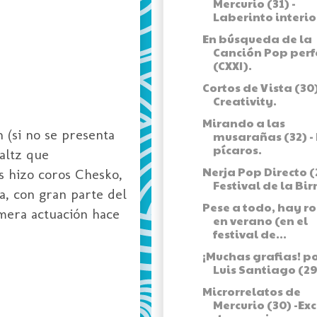
Mercurio (31) -
Laberinto interio
En búsqueda de la
Canción Pop perf
(CXXI).
Cortos de Vista (30)
Creativity.
Mirando a las
 (si no se presenta
musarañas (32) -
pícaros.
altz que
Nerja Pop Directo (2
s hizo coros Chesko,
Festival de la Bir
a, con gran parte del
Pese a todo, hay ro
mera actuación hace
en verano (en el
festival de...
¡Muchas grafias! p
Luis Santiago (29
Microrrelatos de
Mercurio (30) -Ex